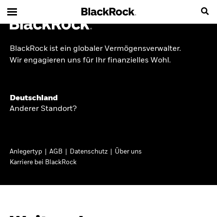
BlackRock ist ein globaler Vermögensverwalter.
INSIDE THE MARKET
Wir engagieren uns für Ihr finanzielles Wohl.
Anlageperspektiven
Deutschland
2026
Anderer Standort?
Angesichts geopolitischer und politischer
Unsicherheit konzentrieren wir uns im Frühjahr
Anlegertyp
AGB
Datenschutz
Über uns
2026 auf langfristige Wachstumschancen und
Karriere bei BlackRock
volatilitätsbedingte Marktverwerfungen. Wegen
der weniger zuverlässigen Duration suchen wir
auch anderswo nach Diversifizierung und
regelmäßigen Erträgen. Entdecken Sie unsere