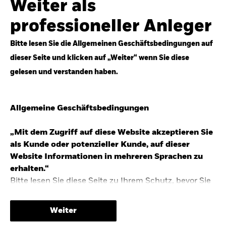
Weiter als
Top-Anlageideen für robustere Portfolios.
professioneller Anleger
Anlageperspektiven 2026 entdecken
Bitte lesen Sie die Allgemeinen Geschäftsbedingungen auf
dieser Seite und klicken auf „Weiter“ wenn Sie diese
gelesen und verstanden haben.
STUDIE 2025
Allgemeine Geschäftsbedingungen
People & Money Studie – mehr
Investmenttrends in Deutschland
„Mit dem Zugriff auf diese Website akzeptieren Sie
als Kunde oder potenzieller Kunde, auf dieser
Bericht entdecken
Website Informationen in mehreren Sprachen zu
erhalten.“
Bitte lesen Sie diese Seite zu Ihrem Schutz, bevor Sie
fortfahren, da sie bestimmte gesetzliche
TRENDS & IDEEN
Beschränkungen für die Verbreitung dieser
Weiter
Informationen enthält sowie Informationen darüber,
Entdecken Sie unsere makroökonomischen