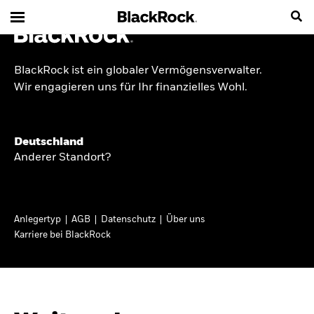
BlackRock ist ein globaler Vermögensverwalter.
INSIDE THE MARKET
Wir engagieren uns für Ihr finanzielles Wohl.
Anlageperspektiven
Deutschland
2026
Anderer Standort?
Angesichts geopolitischer und politischer
Unsicherheit konzentrieren wir uns im Frühjahr
Anlegertyp
AGB
Datenschutz
Über uns
2026 auf langfristige Wachstumschancen und
Karriere bei BlackRock
volatilitätsbedingte Marktverwerfungen. Wegen
der weniger zuverlässigen Duration suchen wir
auch anderswo nach Diversifizierung und
regelmäßigen Erträgen. Entdecken Sie unsere