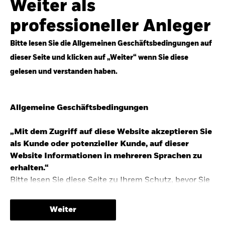
Weiter als
Top-Anlageideen für robustere Portfolios.
professioneller Anleger
Anlageperspektiven 2026 entdecken
Bitte lesen Sie die Allgemeinen Geschäftsbedingungen auf
dieser Seite und klicken auf „Weiter“ wenn Sie diese
gelesen und verstanden haben.
STUDIE 2025
Allgemeine Geschäftsbedingungen
People & Money Studie – mehr
Investmenttrends in Deutschland
„Mit dem Zugriff auf diese Website akzeptieren Sie
als Kunde oder potenzieller Kunde, auf dieser
Bericht entdecken
Website Informationen in mehreren Sprachen zu
erhalten.“
Bitte lesen Sie diese Seite zu Ihrem Schutz, bevor Sie
fortfahren, da sie bestimmte gesetzliche
TRENDS & IDEEN
Beschränkungen für die Verbreitung dieser
Weiter
Informationen enthält sowie Informationen darüber,
Entdecken Sie unsere makroökonomischen