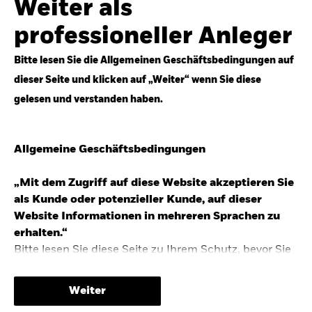
Weiter als
Top-Anlageideen für robustere Portfolios.
professioneller Anleger
Anlageperspektiven 2026 entdecken
Bitte lesen Sie die Allgemeinen Geschäftsbedingungen auf
dieser Seite und klicken auf „Weiter“ wenn Sie diese
gelesen und verstanden haben.
STUDIE 2025
Allgemeine Geschäftsbedingungen
People & Money Studie – mehr
Investmenttrends in Deutschland
„Mit dem Zugriff auf diese Website akzeptieren Sie
als Kunde oder potenzieller Kunde, auf dieser
Bericht entdecken
Website Informationen in mehreren Sprachen zu
erhalten.“
Bitte lesen Sie diese Seite zu Ihrem Schutz, bevor Sie
fortfahren, da sie bestimmte gesetzliche
TRENDS & IDEEN
Beschränkungen für die Verbreitung dieser
Weiter
Informationen enthält sowie Informationen darüber,
Entdecken Sie unsere makroökonomischen