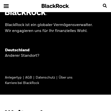
BlackRock ist ein globaler Vermögensverwalter.
INSIDE THE MARKET
Wir engagieren uns für Ihr finanzielles Wohl.
Anlageperspektiven
Deutschland
2026
Anderer Standort?
Angesichts geopolitischer und politischer
Unsicherheit konzentrieren wir uns im Frühjahr
Anlegertyp
AGB
Datenschutz
Über uns
2026 auf langfristige Wachstumschancen und
Karriere bei BlackRock
volatilitätsbedingte Marktverwerfungen. Wegen
der weniger zuverlässigen Duration suchen wir
auch anderswo nach Diversifizierung und
regelmäßigen Erträgen. Entdecken Sie unsere