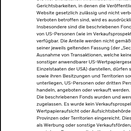
makroökonomischen
Gerichtsbarkeiten, in denen die Veröffent
Website gesetzlich zulässig und nicht verb
Einschätzungen und Anlageideen.
Verboten betroffen sind, wird es ausdrückl
Insbesondere sind die beschriebenen Fond
Aktuelle Einschätzungen
von US-Personen (wie im Verkaufsprospekt
verfügbar. Die Anteile werden nicht gemäß
seiner jeweils geltenden Fassung (der „Secur
Ausnahme von Transaktionen, welche keine 
sonstiger anwendbarer US-Wertpapiergeset
Einzelstaaten der USA) darstellen, dürfen 
sowie ihren Besitzungen und Territorien s
unterliegen, US-Personen oder dritten Pe
handeln, angeboten oder verkauft werden.
Die beschriebenen Fonds wurden und werd
zugelassen. Es wurde kein Verkaufsprospek
Wertpapieraufsicht oder Aufsichtsbehörde
Provinzen oder Territorien eingereicht. Di
als Werbung oder sonstige Verkaufsförder