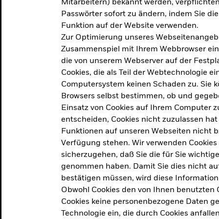
Mitarbeitern) bekannt werden, verpflichten 
ation
Passwörter sofort zu ändern, indem Sie di
Funktion auf der Website verwenden.
Zur Optimierung unseres Webseitenangebot
ern in
Zusammenspiel mit Ihrem Webbrowser ein. Ei
die von unserem Webserver auf der Festpla
Cookies, die als Teil der Webtechnologie e
Computersystem keinen Schaden zu. Sie kö
Browsers selbst bestimmen, ob und gegebe
Einsatz von Cookies auf Ihrem Computer zu
entscheiden, Cookies nicht zuzulassen hat 
geprodukt, das am
Den Beric
Funktionen auf unseren Webseiten nicht 
2025 verfolgt das
Verfügung stehen. Wir verwenden Cookies
tige demografische und
sicherzugehen, daß Sie die für Sie wichtig
Den Beric
te Vorschläge, um das
genommen haben. Damit Sie dies nicht auf 
ken.
bestätigen müssen, wird diese Information
Obwohl Cookies den von Ihnen benutzten C
Cookies keine personenbezogene Daten ges
Technologie ein, die durch Cookies anfalle