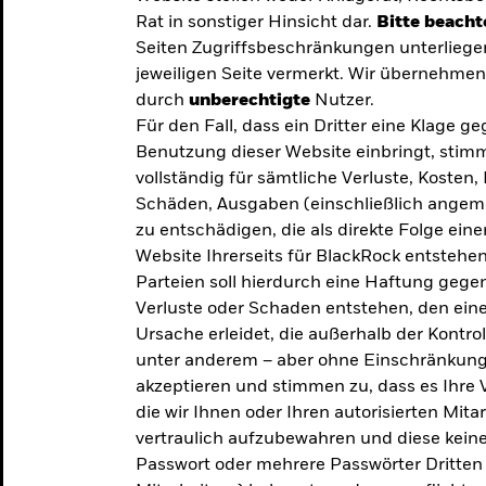
Rat in sonstiger Hinsicht dar.
Bitte beacht
Seiten Zugriffsbeschränkungen unterliege
jeweiligen Seite vermerkt. Wir übernehmen 
durch
unberechtigte
Nutzer.
Für den Fall, dass ein Dritter eine Klage 
Benutzung dieser Website einbringt, stimm
vollständig für sämtliche Verluste, Koste
Schäden, Ausgaben (einschließlich ange
zu entschädigen, die als direkte Folge ei
Website Ihrerseits für BlackRock entstehen
Parteien soll hierdurch eine Haftung gegen
Verluste oder Schaden entstehen, den eine
Ursache erleidet, die außerhalb der Kontroll
unter anderem – aber ohne Einschränkung 
akzeptieren und stimmen zu, dass es Ihre V
die wir Ihnen oder Ihren autorisierten Mit
y: Die
vertraulich aufzubewahren und diese keines
Passwort oder mehrere Passwörter Dritten 