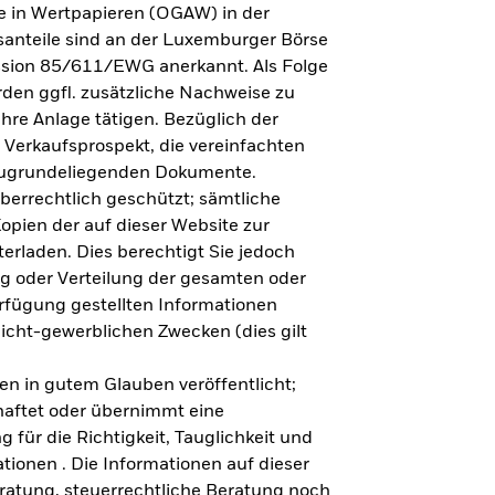
e in Wertpapieren (OGAW) in der
anteile sind an der Luxemburger Börse
ission 85/611/EWG anerkannt. Als Folge
en ggfl. zusätzliche Nachweise zu
Ihre Anlage tätigen. Bezüglich der
 Verkaufsprospekt, die vereinfachten
 zugrundeliegenden Dokumente.
eberrechtlich geschützt; sämtliche
opien der auf dieser Website zur
erladen. Dies berechtigt Sie jedoch
ung oder Verteilung der gesamten oder
erfügung gestellten Informationen
nicht-gewerblichen Zwecken (dies gilt
en in gutem Glauben veröffentlicht;
haftet oder übernimmt eine
 für die Richtigkeit, Tauglichkeit und
ationen . Die Informationen auf dieser
eratung, steuerrechtliche Beratung noch