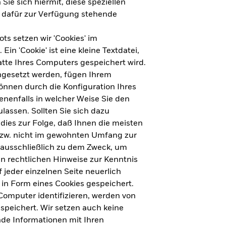
Sie sich hiermit, diese speziellen
e dafür zur Verfügung stehende
s setzen wir 'Cookies' im
n 'Cookie' ist eine kleine Textdatei,
tte Ihres Computers gespeichert wird.
ingesetzt werden, fügen Ihrem
nnen durch die Konfiguration Ihres
nenfalls in welcher Weise Sie den
lassen. Sollten Sie sich dazu
dies zur Folge, daß Ihnen die meisten
ht für Deutschland herunterladen
bzw. nicht im gewohnten Umfang zur
 ausschließlich zu dem Zweck, um
en rechtlichen Hinweise zur Kenntnis
ht für Europa herunterladen
jeder einzelnen Seite neuerlich
 in Form eines Cookies gespeichert.
omputer identifizieren, werden von
peichert. Wir setzen auch keine
nde Informationen mit Ihren