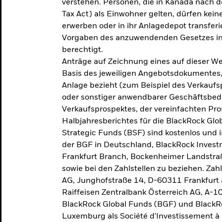
verstehen. Personen, die in Kanada nac
Tax Act) als Einwohner gelten, dürfen kei
erwerben oder in ihr Anlagedepot transferi
Vorgaben des anzuwendenden Gesetzes in
berechtigt.
Anträge auf Zeichnung eines auf dieser 
Basis des jeweiligen Angebotsdokumentes, 
Anlage bezieht (zum Beispiel des Verkaufs
oder sonstiger anwendbarer Geschäftsbedi
Verkaufsprospektes, der vereinfachten Pro
Halbjahresberichtes für die BlackRock Gl
Strategic Funds (BSF) sind kostenlos und i
der BGF in Deutschland, BlackRock Inves
Frankfurt Branch, Bockenheimer Landstra
sowie bei den Zahlstellen zu beziehen. Zah
AG, Junghofstraße 14, D-60311 Frankfurt 
Raiffeisen Zentralbank Österreich AG, A-1
BlackRock Global Funds (BGF) und BlackRo
Luxemburg als Société d'Investissement à C