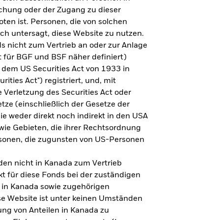
steht es um Ihre Altersvorsorge?
lichung oder der Zugang zu dieser
oten ist. Personen, die von solchen
ich untersagt, diese Website zu nutzen.
s nicht zum Vertrieb an oder zur Anlage
Zu den Ergebnissen
 für BGF und BSF näher definiert)
 dem US Securities Act von 1933 in
ities Act") registriert, und, mit
Verletzung des Securities Act oder
ze (einschließlich der Gesetze der
sie weder direkt noch indirekt in den USA
owie Gebieten, die ihrer Rechtsordnung
rsonen, die zugunsten von US-Personen
en nicht in Kanada zum Vertrieb
t für diese Fonds bei der zuständigen
 in Kanada sowie zugehörigen
ese Website ist unter keinen Umständen
ung von Anteilen in Kanada zu