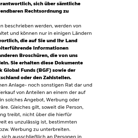
erantwortlich, sich über sämtliche
nwendbaren Rechtsordnung zu
en beschrieben werden, werden von
tet und können nur in einigen Ländern
ortlich, die auf Sie und Ihr Land
eiterführende Informationen
anderen Broschüren, die von uns
eln. Sie erhalten diese Dokumente
k Global Funds (BGF) sowie der
schland oder den Zahlstellen.
inen Anlage- noch sonstigen Rat dar und
erkauf von Anteilen an einem der auf
ein solches Angebot, Werbung oder
äre. Gleiches gilt, soweit die Person,
 treibt, nicht über die hierfür
weit es unzulässig ist, bestimmten
UMFRAGE ZUR ALTERSVORSORGE 2025
bzw. Werbung zu unterbreiten.
Realitätscheck Altersvorsorge. Wie
 sich ausschließlich an Personen in