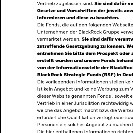
Vertrieb zugelassen sind.
Sie sind dafür v
te
Gesetze und Vorschriften der jeweils a
verlässigen
informieren und diese zu beachten.
Die Fonds, die auf den folgenden Webseit
iversifizierung
Unternehmen der BlackRock Gruppe verwal
 unsere Top-
vermarktet werden.
Sie sind dafür verantw
zutreffende Gesetzgebung zu kennen. W
entnehmen Sie bitte dem Prospekt oder 
erstellt wurden und unsere Fonds behand
von der Informationsstelle der BlackRoc
BlackRock Strategic Funds (BSF) in Deut
Die vorliegenden Informationen stellen ke
ist kein Angebot und keine Werbung zum V
dieser Website genannten Fonds , soweit 
Vertrieb in einer Jurisdiktion rechtswidrig w
welche das Angebot macht bzw. die Werbung
erforderliche Qualifikation verfügt oder so
TRENDS & IDEEN
Personen ein solches Angebot zu machen 
Entdecken Sie unsere
Die hier enthaltenen Informationen richten