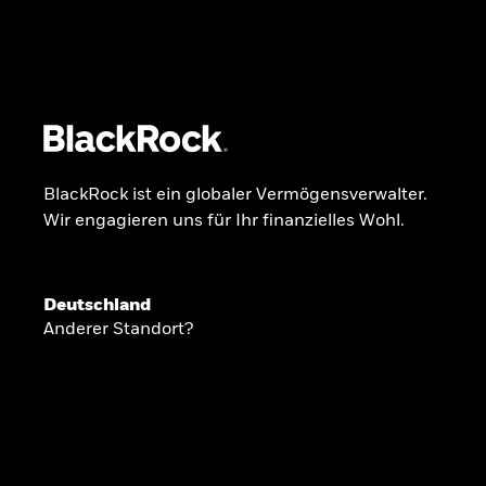
BlackRock
iShares
Aladdin
Unser Unternehmen
Über uns
Fonds
Anla
BlackRock ist ein globaler Vermögensverwalter.
Wir engagieren uns für Ihr finanzielles Wohl.
INSIDE THE MARKET
Anlageperspekti
Deutschland
Anderer Standort?
2026
Angesichts geopolitischer und politischer
konzentrieren wir uns im Frühjahr 2026 auf