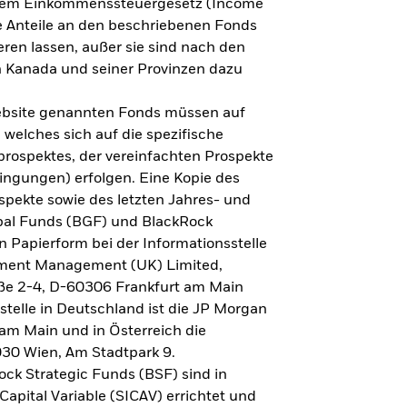
h dem Einkommenssteuergesetz (Income
ne Anteile an den beschriebenen Fonds
eren lassen, außer sie sind nach den
 Kanada und seiner Provinzen dazu
Website genannten Fonds müssen auf
welches sich auf die spezifische
prospektes, der vereinfachten Prospekte
ngungen) erfolgen. Eine Kopie des
spekte sowie des letzten Jahres- und
obal Funds (BGF) und BlackRock
n Papierform bei der Informationsstelle
tment Management (UK) Limited,
ße 2-4, D-60306 Frankfurt am Main
lstelle in Deutschland ist die JP Morgan
am Main und in Österreich die
030 Wien, Am Stadtpark 9.
ck Strategic Funds (BSF) sind in
apital Variable (SICAV) errichtet und