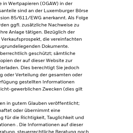
e in Wertpapieren (OGAW) in der
anteile sind an der Luxemburger Börse
ission 85/611/EWG anerkannt. Als Folge
en ggfl. zusätzliche Nachweise zu
Ihre Anlage tätigen. Bezüglich der
 Verkaufsprospekt, die vereinfachten
 zugrundeliegenden Dokumente.
eberrechtlich geschützt; sämtliche
opien der auf dieser Website zur
erladen. Dies berechtigt Sie jedoch
ung oder Verteilung der gesamten oder
erfügung gestellten Informationen
nicht-gewerblichen Zwecken (dies gilt
en in gutem Glauben veröffentlicht;
haftet oder übernimmt eine
 für die Richtigkeit, Tauglichkeit und
ationen . Die Informationen auf dieser
eratung, steuerrechtliche Beratung noch