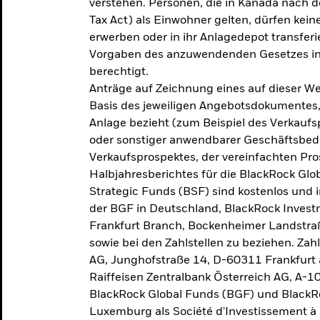
verstehen. Personen, die in Kanada nac
Tax Act) als Einwohner gelten, dürfen kei
erwerben oder in ihr Anlagedepot transferi
Vorgaben des anzuwendenden Gesetzes in
berechtigt.
Anträge auf Zeichnung eines auf dieser 
Basis des jeweiligen Angebotsdokumentes, 
Anlage bezieht (zum Beispiel des Verkaufs
oder sonstiger anwendbarer Geschäftsbedi
Verkaufsprospektes, der vereinfachten Pro
Halbjahresberichtes für die BlackRock Gl
Strategic Funds (BSF) sind kostenlos und i
der BGF in Deutschland, BlackRock Inves
Frankfurt Branch, Bockenheimer Landstra
sowie bei den Zahlstellen zu beziehen. Zah
AG, Junghofstraße 14, D-60311 Frankfurt 
Raiffeisen Zentralbank Österreich AG, A-1
BlackRock Global Funds (BGF) und BlackRo
Luxemburg als Société d'Investissement à C