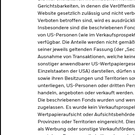
makroökonomischen
Gerichtsbarkeiten, in denen die Veröffent
Website gesetzlich zulässig und nicht verb
Einschätzungen und Anlageideen.
Verboten betroffen sind, wird es ausdrückl
Insbesondere sind die beschriebenen Fond
Aktuelle Einschätzungen
von US-Personen (wie im Verkaufsprospekt
verfügbar. Die Anteile werden nicht gemäß
seiner jeweils geltenden Fassung (der „Secur
Ausnahme von Transaktionen, welche keine 
sonstiger anwendbarer US-Wertpapiergeset
Einzelstaaten der USA) darstellen, dürfen 
sowie ihren Besitzungen und Territorien s
unterliegen, US-Personen oder dritten Pe
handeln, angeboten oder verkauft werden.
Die beschriebenen Fonds wurden und werd
zugelassen. Es wurde kein Verkaufsprospek
Wertpapieraufsicht oder Aufsichtsbehörde
Provinzen oder Territorien eingereicht. Di
als Werbung oder sonstige Verkaufsförder