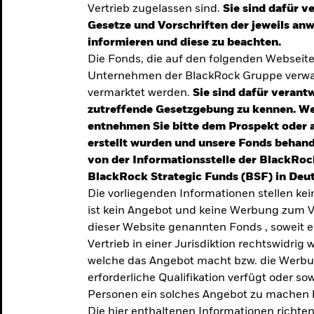
Vertrieb zugelassen sind.
Sie sind dafür v
te
Gesetze und Vorschriften der jeweils a
verlässigen
informieren und diese zu beachten.
Die Fonds, die auf den folgenden Webseit
iversifizierung
Unternehmen der BlackRock Gruppe verwal
 unsere Top-
vermarktet werden.
Sie sind dafür verantw
zutreffende Gesetzgebung zu kennen. W
entnehmen Sie bitte dem Prospekt oder 
erstellt wurden und unsere Fonds behand
von der Informationsstelle der BlackRoc
BlackRock Strategic Funds (BSF) in Deut
Die vorliegenden Informationen stellen ke
ist kein Angebot und keine Werbung zum V
dieser Website genannten Fonds , soweit 
Vertrieb in einer Jurisdiktion rechtswidrig w
welche das Angebot macht bzw. die Werbung
erforderliche Qualifikation verfügt oder so
TRENDS & IDEEN
Personen ein solches Angebot zu machen 
Entdecken Sie unsere
Die hier enthaltenen Informationen richten