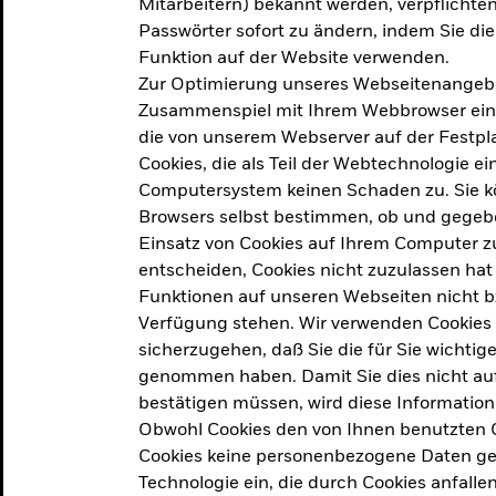
Mitarbeitern) bekannt werden, verpflichten 
ation
Passwörter sofort zu ändern, indem Sie di
Funktion auf der Website verwenden.
Zur Optimierung unseres Webseitenangebot
ern in
Zusammenspiel mit Ihrem Webbrowser ein. Ei
die von unserem Webserver auf der Festpla
Cookies, die als Teil der Webtechnologie e
Computersystem keinen Schaden zu. Sie kö
Browsers selbst bestimmen, ob und gegebe
Einsatz von Cookies auf Ihrem Computer zu
entscheiden, Cookies nicht zuzulassen hat 
geprodukt, das am
Den Beric
Funktionen auf unseren Webseiten nicht 
2025 verfolgt das
Verfügung stehen. Wir verwenden Cookies
tige demografische und
sicherzugehen, daß Sie die für Sie wichtig
Den Beric
te Vorschläge, um das
genommen haben. Damit Sie dies nicht auf 
ken.
bestätigen müssen, wird diese Information
Obwohl Cookies den von Ihnen benutzten C
Cookies keine personenbezogene Daten ges
Technologie ein, die durch Cookies anfalle