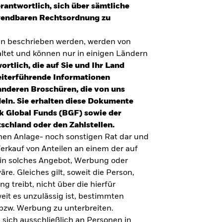
erantwortlich, sich über sämtliche
nwendbaren Rechtsordnung zu
en beschrieben werden, werden von
tet und können nur in einigen Ländern
ortlich, die auf Sie und Ihr Land
eiterführende Informationen
anderen Broschüren, die von uns
eln. Sie erhalten diese Dokumente
k Global Funds (BGF) sowie der
schland oder den Zahlstellen.
inen Anlage- noch sonstigen Rat dar und
erkauf von Anteilen an einem der auf
ein solches Angebot, Werbung oder
äre. Gleiches gilt, soweit die Person,
 treibt, nicht über die hierfür
weit es unzulässig ist, bestimmten
UMFRAGE ZUR ALTERSVORSORGE 2025
bzw. Werbung zu unterbreiten.
Realitätscheck Altersvorsorge. Wie
 sich ausschließlich an Personen in