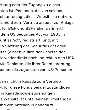
steht es um Ihre Altersvorsorge?
lichung oder der Zugang zu dieser
oten ist. Personen, die von solchen
ich untersagt, diese Website zu nutzen.
s nicht zum Vertrieb an oder zur Anlage
Zu den Ergebnissen
 für BGF und BSF näher definiert)
 dem US Securities Act von 1933 in
ities Act") registriert, und, mit
Verletzung des Securities Act oder
ze (einschließlich der Gesetze der
sie weder direkt noch indirekt in den USA
owie Gebieten, die ihrer Rechtsordnung
rsonen, die zugunsten von US-Personen
en nicht in Kanada zum Vertrieb
t für diese Fonds bei der zuständigen
 in Kanada sowie zugehörigen
ese Website ist unter keinen Umständen
ung von Anteilen in Kanada zu