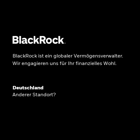
BlackRock
iShares
Aladdin
Unser Unternehmen
Über uns
Fonds
Anla
BlackRock ist ein globaler Vermögensverwalter.
Wir engagieren uns für Ihr finanzielles Wohl.
INSIDE THE MARKET
Anlageperspekti
Deutschland
Anderer Standort?
2026
Angesichts geopolitischer und politischer
konzentrieren wir uns im Frühjahr 2026 auf