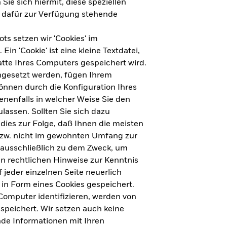
Sie sich hiermit, diese speziellen
e dafür zur Verfügung stehende
s setzen wir 'Cookies' im
n 'Cookie' ist eine kleine Textdatei,
tte Ihres Computers gespeichert wird.
ingesetzt werden, fügen Ihrem
nnen durch die Konfiguration Ihres
nenfalls in welcher Weise Sie den
lassen. Sollten Sie sich dazu
dies zur Folge, daß Ihnen die meisten
ht für Deutschland herunterladen
bzw. nicht im gewohnten Umfang zur
 ausschließlich zu dem Zweck, um
en rechtlichen Hinweise zur Kenntnis
ht für Europa herunterladen
jeder einzelnen Seite neuerlich
 in Form eines Cookies gespeichert.
omputer identifizieren, werden von
peichert. Wir setzen auch keine
nde Informationen mit Ihren