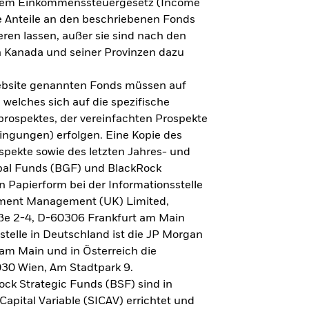
h dem Einkommenssteuergesetz (Income
ne Anteile an den beschriebenen Fonds
eren lassen, außer sie sind nach den
 Kanada und seiner Provinzen dazu
Website genannten Fonds müssen auf
welches sich auf die spezifische
prospektes, der vereinfachten Prospekte
ngungen) erfolgen. Eine Kopie des
spekte sowie des letzten Jahres- und
obal Funds (BGF) und BlackRock
n Papierform bei der Informationsstelle
tment Management (UK) Limited,
ße 2-4, D-60306 Frankfurt am Main
lstelle in Deutschland ist die JP Morgan
am Main und in Österreich die
030 Wien, Am Stadtpark 9.
ck Strategic Funds (BSF) sind in
apital Variable (SICAV) errichtet und