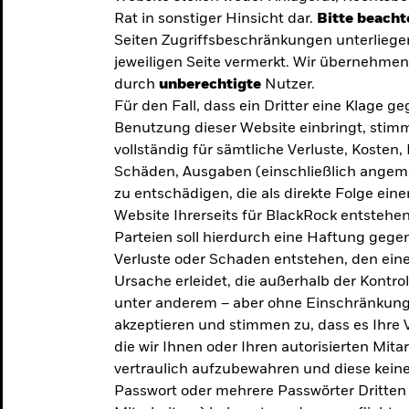
Rat in sonstiger Hinsicht dar.
Bitte beacht
Seiten Zugriffsbeschränkungen unterliege
jeweiligen Seite vermerkt. Wir übernehmen 
durch
unberechtigte
Nutzer.
Für den Fall, dass ein Dritter eine Klage 
Benutzung dieser Website einbringt, stimm
vollständig für sämtliche Verluste, Koste
Schäden, Ausgaben (einschließlich ange
zu entschädigen, die als direkte Folge ei
Website Ihrerseits für BlackRock entstehen
Parteien soll hierdurch eine Haftung gegen
Verluste oder Schaden entstehen, den eine
Ursache erleidet, die außerhalb der Kontroll
unter anderem – aber ohne Einschränkung 
akzeptieren und stimmen zu, dass es Ihre V
die wir Ihnen oder Ihren autorisierten Mit
y: Die
vertraulich aufzubewahren und diese keines
Passwort oder mehrere Passwörter Dritten 