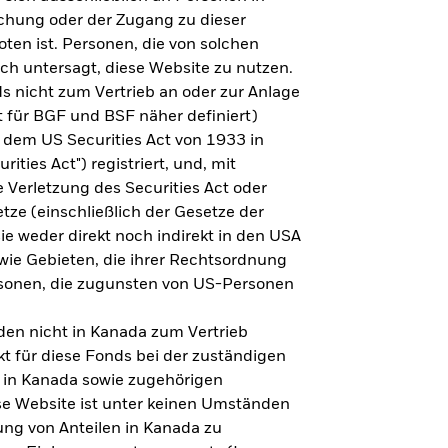
steht es um Ihre Altersvorsorge?
lichung oder der Zugang zu dieser
oten ist. Personen, die von solchen
ich untersagt, diese Website zu nutzen.
s nicht zum Vertrieb an oder zur Anlage
Zu den Ergebnissen
 für BGF und BSF näher definiert)
 dem US Securities Act von 1933 in
ities Act") registriert, und, mit
Verletzung des Securities Act oder
ze (einschließlich der Gesetze der
sie weder direkt noch indirekt in den USA
owie Gebieten, die ihrer Rechtsordnung
rsonen, die zugunsten von US-Personen
en nicht in Kanada zum Vertrieb
t für diese Fonds bei der zuständigen
 in Kanada sowie zugehörigen
ese Website ist unter keinen Umständen
ung von Anteilen in Kanada zu