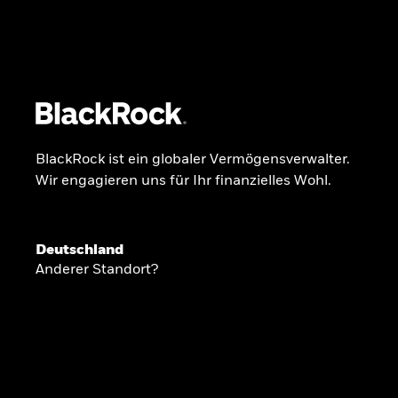
BlackRock
iShares
Aladdin
Unser Unternehmen
Über uns
Fonds
Anla
BlackRock ist ein globaler Vermögensverwalter.
Wir engagieren uns für Ihr finanzielles Wohl.
INSIDE THE MARKET
Anlageperspekti
Deutschland
Anderer Standort?
2026
Angesichts geopolitischer und politischer
konzentrieren wir uns im Frühjahr 2026 auf