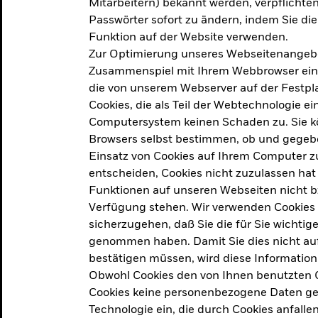
Mitarbeitern) bekannt werden, verpflichten 
ation
Passwörter sofort zu ändern, indem Sie di
Funktion auf der Website verwenden.
Zur Optimierung unseres Webseitenangebot
ern in
Zusammenspiel mit Ihrem Webbrowser ein. Ei
die von unserem Webserver auf der Festpla
Cookies, die als Teil der Webtechnologie e
Computersystem keinen Schaden zu. Sie kö
Browsers selbst bestimmen, ob und gegebe
Einsatz von Cookies auf Ihrem Computer zu
entscheiden, Cookies nicht zuzulassen hat 
geprodukt, das am
Den Beric
Funktionen auf unseren Webseiten nicht 
2025 verfolgt das
Verfügung stehen. Wir verwenden Cookies
tige demografische und
sicherzugehen, daß Sie die für Sie wichtig
Den Beric
te Vorschläge, um das
genommen haben. Damit Sie dies nicht auf 
ken.
bestätigen müssen, wird diese Information
Obwohl Cookies den von Ihnen benutzten C
Cookies keine personenbezogene Daten ges
Technologie ein, die durch Cookies anfalle