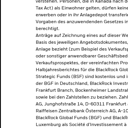
verstehen. Personen, die in Kanada nac
Tax Act) als Einwohner gelten, dürfen kei
erwerben oder in ihr Anlagedepot transferi
Vorgaben des anzuwendenden Gesetzes in
berechtigt.
Anträge auf Zeichnung eines auf dieser 
Basis des jeweiligen Angebotsdokumentes, 
Anlage bezieht (zum Beispiel des Verkaufs
oder sonstiger anwendbarer Geschäftsbedi
Verkaufsprospektes, der vereinfachten Pro
Halbjahresberichtes für die BlackRock Gl
Strategic Funds (BSF) sind kostenlos und i
der BGF in Deutschland, BlackRock Inves
Frankfurt Branch, Bockenheimer Landstra
sowie bei den Zahlstellen zu beziehen. Zah
AG, Junghofstraße 14, D-60311 Frankfurt 
Raiffeisen Zentralbank Österreich AG, A-1
BlackRock Global Funds (BGF) und BlackRo
Luxemburg als Société d'Investissement à C