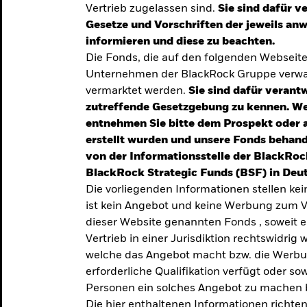
Vertrieb zugelassen sind.
Sie sind dafür v
te
Gesetze und Vorschriften der jeweils a
verlässigen
informieren und diese zu beachten.
Die Fonds, die auf den folgenden Webseit
iversifizierung
Unternehmen der BlackRock Gruppe verwal
 unsere Top-
vermarktet werden.
Sie sind dafür verantw
zutreffende Gesetzgebung zu kennen. W
entnehmen Sie bitte dem Prospekt oder 
erstellt wurden und unsere Fonds behand
von der Informationsstelle der BlackRoc
BlackRock Strategic Funds (BSF) in Deut
Die vorliegenden Informationen stellen ke
ist kein Angebot und keine Werbung zum V
dieser Website genannten Fonds , soweit 
Vertrieb in einer Jurisdiktion rechtswidrig w
welche das Angebot macht bzw. die Werbung
erforderliche Qualifikation verfügt oder so
TRENDS & IDEEN
Personen ein solches Angebot zu machen 
Entdecken Sie unsere
Die hier enthaltenen Informationen richten