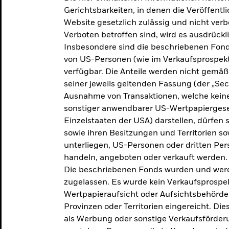
makroökonomischen
Gerichtsbarkeiten, in denen die Veröffent
Website gesetzlich zulässig und nicht verb
Einschätzungen und Anlageideen.
Verboten betroffen sind, wird es ausdrückl
Insbesondere sind die beschriebenen Fond
Aktuelle Einschätzungen
von US-Personen (wie im Verkaufsprospekt
verfügbar. Die Anteile werden nicht gemäß
seiner jeweils geltenden Fassung (der „Secur
Ausnahme von Transaktionen, welche keine 
sonstiger anwendbarer US-Wertpapiergeset
Einzelstaaten der USA) darstellen, dürfen 
sowie ihren Besitzungen und Territorien s
unterliegen, US-Personen oder dritten Pe
handeln, angeboten oder verkauft werden.
Die beschriebenen Fonds wurden und werd
zugelassen. Es wurde kein Verkaufsprospek
Wertpapieraufsicht oder Aufsichtsbehörde
Provinzen oder Territorien eingereicht. Di
als Werbung oder sonstige Verkaufsförder