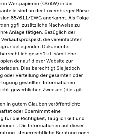
e in Wertpapieren (OGAW) in der
anteile sind an der Luxemburger Börse
ission 85/611/EWG anerkannt. Als Folge
en ggfl. zusätzliche Nachweise zu
Ihre Anlage tätigen. Bezüglich der
 Verkaufsprospekt, die vereinfachten
 zugrundeliegenden Dokumente.
eberrechtlich geschützt; sämtliche
opien der auf dieser Website zur
erladen. Dies berechtigt Sie jedoch
ung oder Verteilung der gesamten oder
erfügung gestellten Informationen
nicht-gewerblichen Zwecken (dies gilt
en in gutem Glauben veröffentlicht;
haftet oder übernimmt eine
 für die Richtigkeit, Tauglichkeit und
ationen . Die Informationen auf dieser
eratung, steuerrechtliche Beratung noch