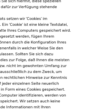
Sie sich hiermit, diese speziellen
e dafür zur Verfügung stehende
s setzen wir 'Cookies' im
n 'Cookie' ist eine kleine Textdatei,
tte Ihres Computers gespeichert wird.
ingesetzt werden, fügen Ihrem
nnen durch die Konfiguration Ihres
nenfalls in welcher Weise Sie den
lassen. Sollten Sie sich dazu
dies zur Folge, daß Ihnen die meisten
ht für Deutschland herunterladen
bzw. nicht im gewohnten Umfang zur
 ausschließlich zu dem Zweck, um
en rechtlichen Hinweise zur Kenntnis
ht für Europa herunterladen
jeder einzelnen Seite neuerlich
 in Form eines Cookies gespeichert.
omputer identifizieren, werden von
peichert. Wir setzen auch keine
nde Informationen mit Ihren