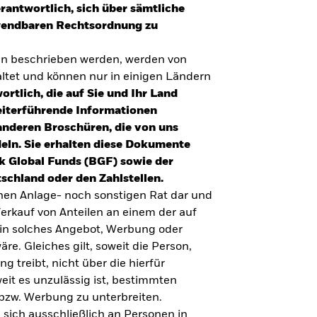
erantwortlich, sich über sämtliche
nwendbaren Rechtsordnung zu
en beschrieben werden, werden von
tet und können nur in einigen Ländern
ortlich, die auf Sie und Ihr Land
eiterführende Informationen
anderen Broschüren, die von uns
eln. Sie erhalten diese Dokumente
k Global Funds (BGF) sowie der
schland oder den Zahlstellen.
inen Anlage- noch sonstigen Rat dar und
erkauf von Anteilen an einem der auf
ein solches Angebot, Werbung oder
äre. Gleiches gilt, soweit die Person,
 treibt, nicht über die hierfür
weit es unzulässig ist, bestimmten
UMFRAGE ZUR ALTERSVORSORGE 2025
bzw. Werbung zu unterbreiten.
Realitätscheck Altersvorsorge. Wie
 sich ausschließlich an Personen in