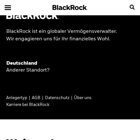
BlackRock ist ein globaler Vermögensverwalter.
INSIDE THE MARKET
Wir engagieren uns für Ihr finanzielles Wohl.
Anlageperspektiven
Deutschland
2026
Anderer Standort?
Angesichts geopolitischer und politischer
Unsicherheit konzentrieren wir uns im Frühjahr
Anlegertyp
AGB
Datenschutz
Über uns
2026 auf langfristige Wachstumschancen und
Karriere bei BlackRock
volatilitätsbedingte Marktverwerfungen. Wegen
der weniger zuverlässigen Duration suchen wir
auch anderswo nach Diversifizierung und
regelmäßigen Erträgen. Entdecken Sie unsere