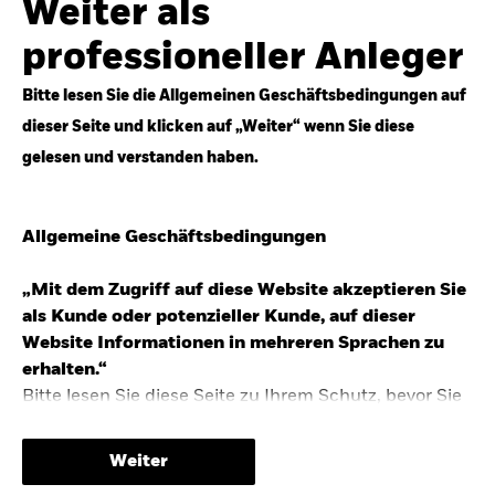
Weiter als
Top-Anlageideen für robustere Portfolios.
professioneller Anleger
Anlageperspektiven 2026 entdecken
Bitte lesen Sie die Allgemeinen Geschäftsbedingungen auf
dieser Seite und klicken auf „Weiter“ wenn Sie diese
gelesen und verstanden haben.
STUDIE 2025
Allgemeine Geschäftsbedingungen
People & Money Studie – mehr
Investmenttrends in Deutschland
„Mit dem Zugriff auf diese Website akzeptieren Sie
als Kunde oder potenzieller Kunde, auf dieser
Bericht entdecken
Website Informationen in mehreren Sprachen zu
erhalten.“
Bitte lesen Sie diese Seite zu Ihrem Schutz, bevor Sie
fortfahren, da sie bestimmte gesetzliche
TRENDS & IDEEN
Beschränkungen für die Verbreitung dieser
Weiter
Informationen enthält sowie Informationen darüber,
Entdecken Sie unsere makroökonomischen