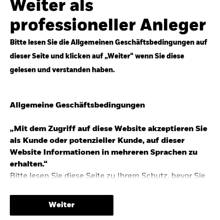
Weiter als
Top-Anlageideen für robustere Portfolios.
professioneller Anleger
Anlageperspektiven 2026 entdecken
Bitte lesen Sie die Allgemeinen Geschäftsbedingungen auf
dieser Seite und klicken auf „Weiter“ wenn Sie diese
gelesen und verstanden haben.
STUDIE 2025
Allgemeine Geschäftsbedingungen
People & Money Studie – mehr
Investmenttrends in Deutschland
„Mit dem Zugriff auf diese Website akzeptieren Sie
als Kunde oder potenzieller Kunde, auf dieser
Bericht entdecken
Website Informationen in mehreren Sprachen zu
erhalten.“
Bitte lesen Sie diese Seite zu Ihrem Schutz, bevor Sie
fortfahren, da sie bestimmte gesetzliche
TRENDS & IDEEN
Beschränkungen für die Verbreitung dieser
Weiter
Informationen enthält sowie Informationen darüber,
Entdecken Sie unsere makroökonomischen