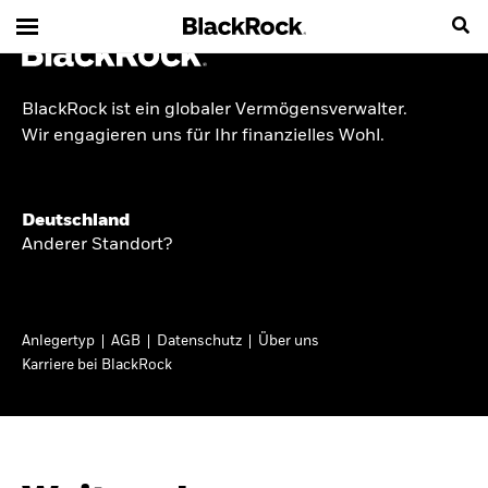
BlackRock ist ein globaler Vermögensverwalter.
INSIDE THE MARKET
Wir engagieren uns für Ihr finanzielles Wohl.
Anlageperspektiven
Deutschland
2026
Anderer Standort?
Angesichts geopolitischer und politischer
Unsicherheit konzentrieren wir uns im Frühjahr
Anlegertyp
AGB
Datenschutz
Über uns
2026 auf langfristige Wachstumschancen und
Karriere bei BlackRock
volatilitätsbedingte Marktverwerfungen. Wegen
der weniger zuverlässigen Duration suchen wir
auch anderswo nach Diversifizierung und
regelmäßigen Erträgen. Entdecken Sie unsere