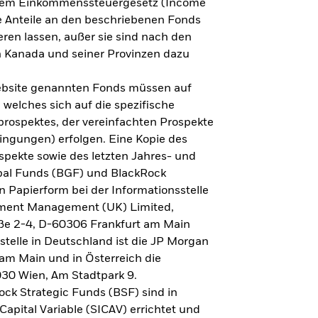
h dem Einkommenssteuergesetz (Income
ne Anteile an den beschriebenen Fonds
eren lassen, außer sie sind nach den
 Kanada und seiner Provinzen dazu
Website genannten Fonds müssen auf
welches sich auf die spezifische
prospektes, der vereinfachten Prospekte
ngungen) erfolgen. Eine Kopie des
spekte sowie des letzten Jahres- und
obal Funds (BGF) und BlackRock
n Papierform bei der Informationsstelle
tment Management (UK) Limited,
ße 2-4, D-60306 Frankfurt am Main
lstelle in Deutschland ist die JP Morgan
am Main und in Österreich die
030 Wien, Am Stadtpark 9.
ck Strategic Funds (BSF) sind in
apital Variable (SICAV) errichtet und