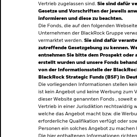
Vertrieb zugelassen sind.
Sie sind dafür v
te
Gesetze und Vorschriften der jeweils a
verlässigen
informieren und diese zu beachten.
Die Fonds, die auf den folgenden Webseit
iversifizierung
Unternehmen der BlackRock Gruppe verwal
 unsere Top-
vermarktet werden.
Sie sind dafür verantw
zutreffende Gesetzgebung zu kennen. W
entnehmen Sie bitte dem Prospekt oder 
erstellt wurden und unsere Fonds behand
von der Informationsstelle der BlackRoc
BlackRock Strategic Funds (BSF) in Deut
Die vorliegenden Informationen stellen ke
ist kein Angebot und keine Werbung zum V
dieser Website genannten Fonds , soweit 
Vertrieb in einer Jurisdiktion rechtswidrig w
welche das Angebot macht bzw. die Werbung
erforderliche Qualifikation verfügt oder so
TRENDS & IDEEN
Personen ein solches Angebot zu machen 
Entdecken Sie unsere
Die hier enthaltenen Informationen richten