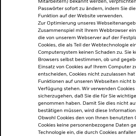
Mitarbeitern) bekannt werden, verpflichten 
ation
Passwörter sofort zu ändern, indem Sie di
Funktion auf der Website verwenden.
Zur Optimierung unseres Webseitenangebot
ern in
Zusammenspiel mit Ihrem Webbrowser ein. Ei
die von unserem Webserver auf der Festpla
Cookies, die als Teil der Webtechnologie e
Computersystem keinen Schaden zu. Sie kö
Browsers selbst bestimmen, ob und gegebe
Einsatz von Cookies auf Ihrem Computer zu
entscheiden, Cookies nicht zuzulassen hat 
geprodukt, das am
Den Beric
Funktionen auf unseren Webseiten nicht 
2025 verfolgt das
Verfügung stehen. Wir verwenden Cookies
tige demografische und
sicherzugehen, daß Sie die für Sie wichtig
Den Beric
te Vorschläge, um das
genommen haben. Damit Sie dies nicht auf 
ken.
bestätigen müssen, wird diese Information
Obwohl Cookies den von Ihnen benutzten C
Cookies keine personenbezogene Daten ges
Technologie ein, die durch Cookies anfalle