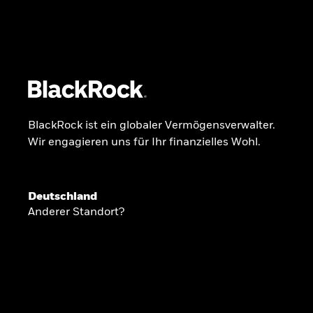
BlackRock
iShares
Aladdin
Unser Unternehmen
Über uns
Fonds
Anla
BlackRock ist ein globaler Vermögensverwalter.
Wir engagieren uns für Ihr finanzielles Wohl.
INSIDE THE MARKET
Anlageperspekti
Deutschland
Anderer Standort?
2026
Angesichts geopolitischer und politischer
konzentrieren wir uns im Frühjahr 2026 auf