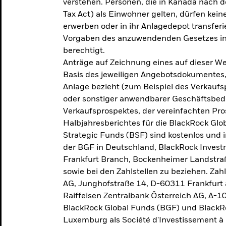
verstehen. Personen, die in Kanada nac
Tax Act) als Einwohner gelten, dürfen kei
erwerben oder in ihr Anlagedepot transferi
Vorgaben des anzuwendenden Gesetzes in
berechtigt.
Anträge auf Zeichnung eines auf dieser 
Basis des jeweiligen Angebotsdokumentes, 
Anlage bezieht (zum Beispiel des Verkaufs
oder sonstiger anwendbarer Geschäftsbedi
Verkaufsprospektes, der vereinfachten Pro
Halbjahresberichtes für die BlackRock Gl
Strategic Funds (BSF) sind kostenlos und i
der BGF in Deutschland, BlackRock Inves
Frankfurt Branch, Bockenheimer Landstra
sowie bei den Zahlstellen zu beziehen. Zah
AG, Junghofstraße 14, D-60311 Frankfurt 
Raiffeisen Zentralbank Österreich AG, A-1
BlackRock Global Funds (BGF) und BlackRo
Luxemburg als Société d'Investissement à C