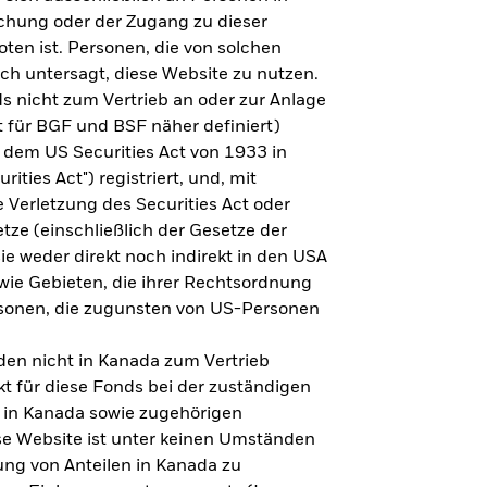
steht es um Ihre Altersvorsorge?
lichung oder der Zugang zu dieser
oten ist. Personen, die von solchen
ich untersagt, diese Website zu nutzen.
s nicht zum Vertrieb an oder zur Anlage
Zu den Ergebnissen
 für BGF und BSF näher definiert)
 dem US Securities Act von 1933 in
ities Act") registriert, und, mit
Verletzung des Securities Act oder
ze (einschließlich der Gesetze der
sie weder direkt noch indirekt in den USA
owie Gebieten, die ihrer Rechtsordnung
rsonen, die zugunsten von US-Personen
en nicht in Kanada zum Vertrieb
t für diese Fonds bei der zuständigen
 in Kanada sowie zugehörigen
ese Website ist unter keinen Umständen
ung von Anteilen in Kanada zu