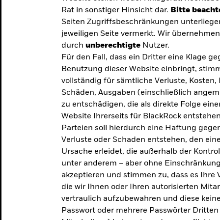
Rat in sonstiger Hinsicht dar.
Bitte beacht
Seiten Zugriffsbeschränkungen unterliege
jeweiligen Seite vermerkt. Wir übernehmen 
durch
unberechtigte
Nutzer.
Für den Fall, dass ein Dritter eine Klage 
Benutzung dieser Website einbringt, stimm
vollständig für sämtliche Verluste, Koste
Schäden, Ausgaben (einschließlich ange
zu entschädigen, die als direkte Folge ei
Website Ihrerseits für BlackRock entstehen
Parteien soll hierdurch eine Haftung gegen
Verluste oder Schaden entstehen, den eine
Ursache erleidet, die außerhalb der Kontroll
unter anderem – aber ohne Einschränkung 
akzeptieren und stimmen zu, dass es Ihre V
die wir Ihnen oder Ihren autorisierten Mit
y: Die
vertraulich aufzubewahren und diese keines
Passwort oder mehrere Passwörter Dritten 