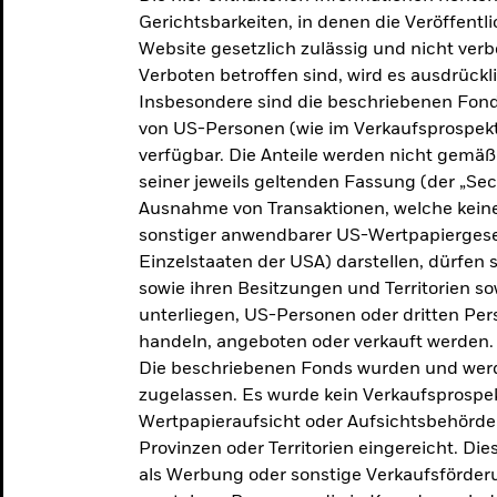
makroökonomischen
Gerichtsbarkeiten, in denen die Veröffent
Website gesetzlich zulässig und nicht verb
Einschätzungen und Anlageideen.
Verboten betroffen sind, wird es ausdrückl
Insbesondere sind die beschriebenen Fond
Aktuelle Einschätzungen
von US-Personen (wie im Verkaufsprospekt
verfügbar. Die Anteile werden nicht gemäß
seiner jeweils geltenden Fassung (der „Secur
Ausnahme von Transaktionen, welche keine 
sonstiger anwendbarer US-Wertpapiergeset
Einzelstaaten der USA) darstellen, dürfen 
sowie ihren Besitzungen und Territorien s
unterliegen, US-Personen oder dritten Pe
handeln, angeboten oder verkauft werden.
Die beschriebenen Fonds wurden und werd
zugelassen. Es wurde kein Verkaufsprospek
Wertpapieraufsicht oder Aufsichtsbehörde
Provinzen oder Territorien eingereicht. Di
als Werbung oder sonstige Verkaufsförder