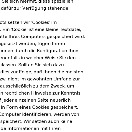
Sie sich hiermit, diese speziellen
e dafür zur Verfügung stehende
s setzen wir 'Cookies' im
n 'Cookie' ist eine kleine Textdatei,
tte Ihres Computers gespeichert wird.
ingesetzt werden, fügen Ihrem
nnen durch die Konfiguration Ihres
nenfalls in welcher Weise Sie den
lassen. Sollten Sie sich dazu
dies zur Folge, daß Ihnen die meisten
ht für Deutschland herunterladen
bzw. nicht im gewohnten Umfang zur
 ausschließlich zu dem Zweck, um
en rechtlichen Hinweise zur Kenntnis
ht für Europa herunterladen
jeder einzelnen Seite neuerlich
 in Form eines Cookies gespeichert.
omputer identifizieren, werden von
peichert. Wir setzen auch keine
nde Informationen mit Ihren