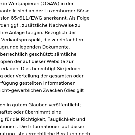
e in Wertpapieren (OGAW) in der
anteile sind an der Luxemburger Börse
ission 85/611/EWG anerkannt. Als Folge
en ggfl. zusätzliche Nachweise zu
Ihre Anlage tätigen. Bezüglich der
 Verkaufsprospekt, die vereinfachten
 zugrundeliegenden Dokumente.
eberrechtlich geschützt; sämtliche
opien der auf dieser Website zur
erladen. Dies berechtigt Sie jedoch
ung oder Verteilung der gesamten oder
erfügung gestellten Informationen
nicht-gewerblichen Zwecken (dies gilt
en in gutem Glauben veröffentlicht;
haftet oder übernimmt eine
 für die Richtigkeit, Tauglichkeit und
ationen . Die Informationen auf dieser
eratung, steuerrechtliche Beratung noch