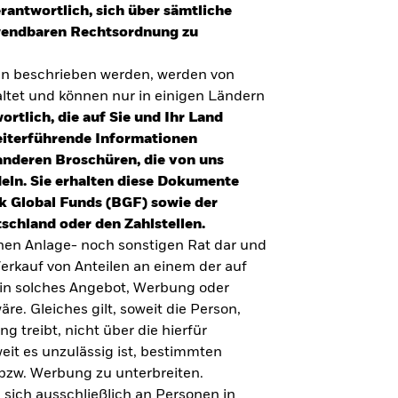
erantwortlich, sich über sämtliche
nwendbaren Rechtsordnung zu
en beschrieben werden, werden von
tet und können nur in einigen Ländern
ortlich, die auf Sie und Ihr Land
eiterführende Informationen
anderen Broschüren, die von uns
eln. Sie erhalten diese Dokumente
k Global Funds (BGF) sowie der
schland oder den Zahlstellen.
inen Anlage- noch sonstigen Rat dar und
erkauf von Anteilen an einem der auf
ein solches Angebot, Werbung oder
äre. Gleiches gilt, soweit die Person,
 treibt, nicht über die hierfür
weit es unzulässig ist, bestimmten
UMFRAGE ZUR ALTERSVORSORGE 2025
bzw. Werbung zu unterbreiten.
Realitätscheck Altersvorsorge. Wie
 sich ausschließlich an Personen in