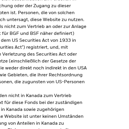
steht es um Ihre Altersvorsorge?
lichung oder der Zugang zu dieser
oten ist. Personen, die von solchen
ich untersagt, diese Website zu nutzen.
s nicht zum Vertrieb an oder zur Anlage
Zu den Ergebnissen
 für BGF und BSF näher definiert)
 dem US Securities Act von 1933 in
ities Act") registriert, und, mit
Verletzung des Securities Act oder
ze (einschließlich der Gesetze der
sie weder direkt noch indirekt in den USA
owie Gebieten, die ihrer Rechtsordnung
rsonen, die zugunsten von US-Personen
en nicht in Kanada zum Vertrieb
t für diese Fonds bei der zuständigen
 in Kanada sowie zugehörigen
ese Website ist unter keinen Umständen
ung von Anteilen in Kanada zu