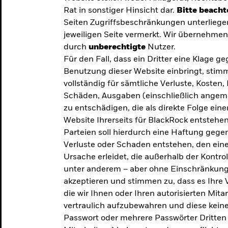
Rat in sonstiger Hinsicht dar.
Bitte beacht
Seiten Zugriffsbeschränkungen unterliege
jeweiligen Seite vermerkt. Wir übernehmen 
durch
unberechtigte
Nutzer.
Für den Fall, dass ein Dritter eine Klage 
Benutzung dieser Website einbringt, stimm
vollständig für sämtliche Verluste, Koste
Schäden, Ausgaben (einschließlich ange
zu entschädigen, die als direkte Folge ei
Website Ihrerseits für BlackRock entstehen
Parteien soll hierdurch eine Haftung gegen
Verluste oder Schaden entstehen, den eine
Ursache erleidet, die außerhalb der Kontroll
unter anderem – aber ohne Einschränkung 
akzeptieren und stimmen zu, dass es Ihre V
die wir Ihnen oder Ihren autorisierten Mit
y: Die
vertraulich aufzubewahren und diese keines
Passwort oder mehrere Passwörter Dritten 