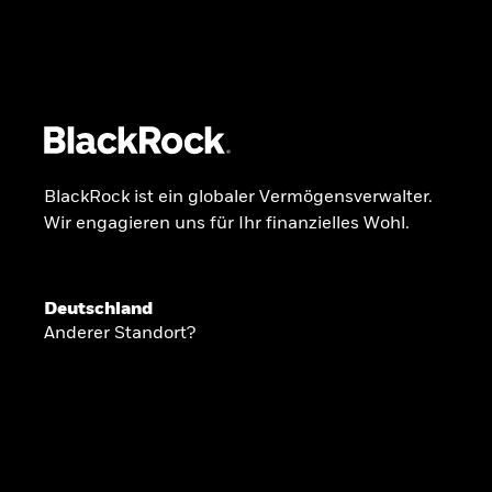
BlackRock
iShares
Aladdin
Unser Unternehmen
Über uns
Fonds
Anla
BlackRock ist ein globaler Vermögensverwalter.
Wir engagieren uns für Ihr finanzielles Wohl.
INSIDE THE MARKET
Anlageperspekti
Deutschland
Anderer Standort?
2026
Angesichts geopolitischer und politischer
konzentrieren wir uns im Frühjahr 2026 auf