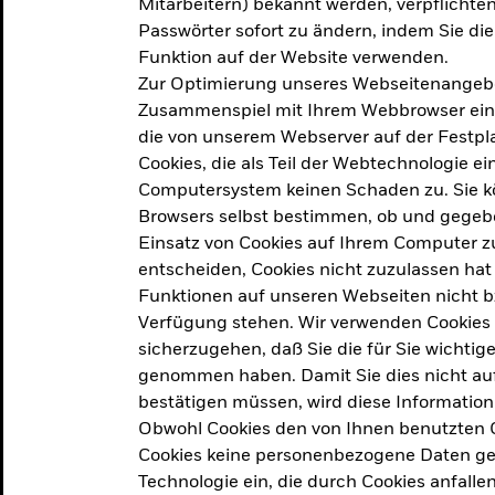
Mitarbeitern) bekannt werden, verpflichten 
ation
Passwörter sofort zu ändern, indem Sie di
Funktion auf der Website verwenden.
Zur Optimierung unseres Webseitenangebot
ern in
Zusammenspiel mit Ihrem Webbrowser ein. Ei
die von unserem Webserver auf der Festpla
Cookies, die als Teil der Webtechnologie e
Computersystem keinen Schaden zu. Sie kö
Browsers selbst bestimmen, ob und gegebe
Einsatz von Cookies auf Ihrem Computer zu
entscheiden, Cookies nicht zuzulassen hat 
geprodukt, das am
Den Beric
Funktionen auf unseren Webseiten nicht 
2025 verfolgt das
Verfügung stehen. Wir verwenden Cookies
tige demografische und
sicherzugehen, daß Sie die für Sie wichtig
Den Beric
te Vorschläge, um das
genommen haben. Damit Sie dies nicht auf 
ken.
bestätigen müssen, wird diese Information
Obwohl Cookies den von Ihnen benutzten C
Cookies keine personenbezogene Daten ges
Technologie ein, die durch Cookies anfalle