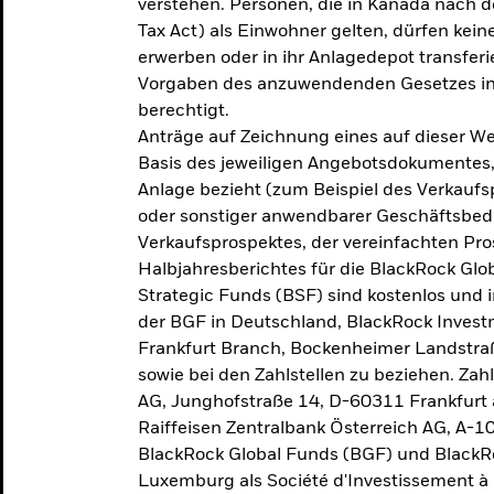
verstehen. Personen, die in Kanada nac
Tax Act) als Einwohner gelten, dürfen kei
erwerben oder in ihr Anlagedepot transferi
Vorgaben des anzuwendenden Gesetzes in
berechtigt.
Anträge auf Zeichnung eines auf dieser 
Basis des jeweiligen Angebotsdokumentes, 
Anlage bezieht (zum Beispiel des Verkaufs
oder sonstiger anwendbarer Geschäftsbedi
Verkaufsprospektes, der vereinfachten Pro
Halbjahresberichtes für die BlackRock Gl
Strategic Funds (BSF) sind kostenlos und i
der BGF in Deutschland, BlackRock Inves
Frankfurt Branch, Bockenheimer Landstra
sowie bei den Zahlstellen zu beziehen. Zah
AG, Junghofstraße 14, D-60311 Frankfurt 
Raiffeisen Zentralbank Österreich AG, A-1
BlackRock Global Funds (BGF) und BlackRo
Luxemburg als Société d'Investissement à C