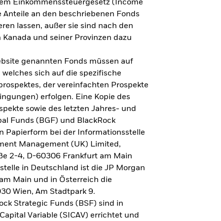
h dem Einkommenssteuergesetz (Income
ne Anteile an den beschriebenen Fonds
eren lassen, außer sie sind nach den
 Kanada und seiner Provinzen dazu
Website genannten Fonds müssen auf
welches sich auf die spezifische
prospektes, der vereinfachten Prospekte
ngungen) erfolgen. Eine Kopie des
spekte sowie des letzten Jahres- und
obal Funds (BGF) und BlackRock
n Papierform bei der Informationsstelle
tment Management (UK) Limited,
ße 2-4, D-60306 Frankfurt am Main
lstelle in Deutschland ist die JP Morgan
am Main und in Österreich die
030 Wien, Am Stadtpark 9.
ck Strategic Funds (BSF) sind in
apital Variable (SICAV) errichtet und