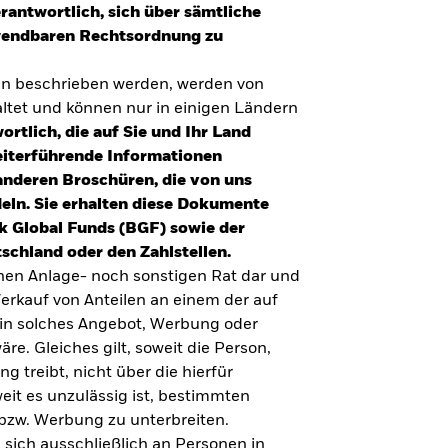
erantwortlich, sich über sämtliche
nwendbaren Rechtsordnung zu
en beschrieben werden, werden von
tet und können nur in einigen Ländern
ortlich, die auf Sie und Ihr Land
eiterführende Informationen
anderen Broschüren, die von uns
eln. Sie erhalten diese Dokumente
k Global Funds (BGF) sowie der
schland oder den Zahlstellen.
inen Anlage- noch sonstigen Rat dar und
erkauf von Anteilen an einem der auf
ein solches Angebot, Werbung oder
äre. Gleiches gilt, soweit die Person,
 treibt, nicht über die hierfür
weit es unzulässig ist, bestimmten
UMFRAGE ZUR ALTERSVORSORGE 2025
bzw. Werbung zu unterbreiten.
Realitätscheck Altersvorsorge. Wie
 sich ausschließlich an Personen in