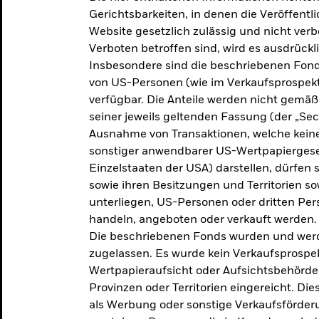
makroökonomischen
Gerichtsbarkeiten, in denen die Veröffent
Website gesetzlich zulässig und nicht verb
Einschätzungen und Anlageideen.
Verboten betroffen sind, wird es ausdrückl
Insbesondere sind die beschriebenen Fond
Aktuelle Einschätzungen
von US-Personen (wie im Verkaufsprospekt
verfügbar. Die Anteile werden nicht gemäß
seiner jeweils geltenden Fassung (der „Secur
Ausnahme von Transaktionen, welche keine 
sonstiger anwendbarer US-Wertpapiergeset
Einzelstaaten der USA) darstellen, dürfen 
sowie ihren Besitzungen und Territorien s
unterliegen, US-Personen oder dritten Pe
handeln, angeboten oder verkauft werden.
Die beschriebenen Fonds wurden und werd
zugelassen. Es wurde kein Verkaufsprospek
Wertpapieraufsicht oder Aufsichtsbehörde
Provinzen oder Territorien eingereicht. Di
als Werbung oder sonstige Verkaufsförder