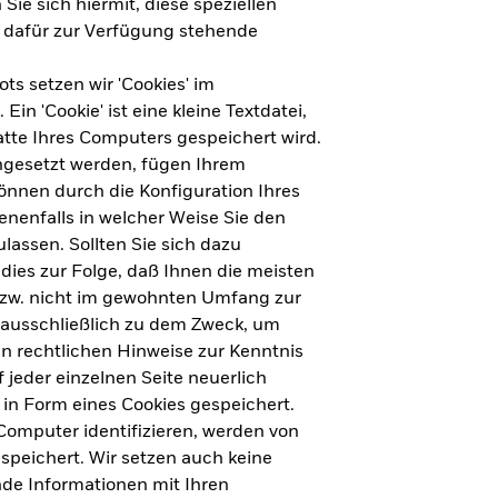
Sie sich hiermit, diese speziellen
e dafür zur Verfügung stehende
s setzen wir 'Cookies' im
n 'Cookie' ist eine kleine Textdatei,
tte Ihres Computers gespeichert wird.
ingesetzt werden, fügen Ihrem
nnen durch die Konfiguration Ihres
nenfalls in welcher Weise Sie den
lassen. Sollten Sie sich dazu
dies zur Folge, daß Ihnen die meisten
ht für Deutschland herunterladen
bzw. nicht im gewohnten Umfang zur
 ausschließlich zu dem Zweck, um
en rechtlichen Hinweise zur Kenntnis
ht für Europa herunterladen
jeder einzelnen Seite neuerlich
 in Form eines Cookies gespeichert.
omputer identifizieren, werden von
peichert. Wir setzen auch keine
nde Informationen mit Ihren