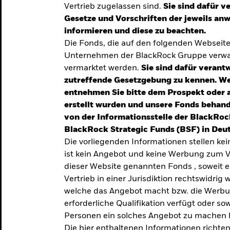
Vertrieb zugelassen sind.
Sie sind dafür v
te
Gesetze und Vorschriften der jeweils a
verlässigen
informieren und diese zu beachten.
Die Fonds, die auf den folgenden Webseit
iversifizierung
Unternehmen der BlackRock Gruppe verwal
 unsere Top-
vermarktet werden.
Sie sind dafür verantw
zutreffende Gesetzgebung zu kennen. W
entnehmen Sie bitte dem Prospekt oder 
erstellt wurden und unsere Fonds behand
von der Informationsstelle der BlackRoc
BlackRock Strategic Funds (BSF) in Deut
Die vorliegenden Informationen stellen ke
ist kein Angebot und keine Werbung zum V
dieser Website genannten Fonds , soweit 
Vertrieb in einer Jurisdiktion rechtswidrig w
welche das Angebot macht bzw. die Werbung
erforderliche Qualifikation verfügt oder so
TRENDS & IDEEN
Personen ein solches Angebot zu machen 
Entdecken Sie unsere
Die hier enthaltenen Informationen richten