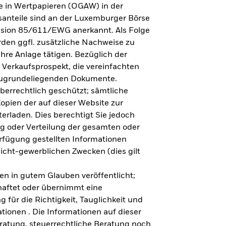
e in Wertpapieren (OGAW) in der
anteile sind an der Luxemburger Börse
ission 85/611/EWG anerkannt. Als Folge
en ggfl. zusätzliche Nachweise zu
Ihre Anlage tätigen. Bezüglich der
 Verkaufsprospekt, die vereinfachten
 zugrundeliegenden Dokumente.
eberrechtlich geschützt; sämtliche
opien der auf dieser Website zur
erladen. Dies berechtigt Sie jedoch
ung oder Verteilung der gesamten oder
erfügung gestellten Informationen
nicht-gewerblichen Zwecken (dies gilt
en in gutem Glauben veröffentlicht;
haftet oder übernimmt eine
 für die Richtigkeit, Tauglichkeit und
ationen . Die Informationen auf dieser
eratung, steuerrechtliche Beratung noch