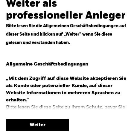
Weiter als
Top-Anlageideen für robustere Portfolios.
professioneller Anleger
Anlageperspektiven 2026 entdecken
Bitte lesen Sie die Allgemeinen Geschäftsbedingungen auf
dieser Seite und klicken auf „Weiter“ wenn Sie diese
gelesen und verstanden haben.
STUDIE 2025
Allgemeine Geschäftsbedingungen
People & Money Studie – mehr
Investmenttrends in Deutschland
„Mit dem Zugriff auf diese Website akzeptieren Sie
als Kunde oder potenzieller Kunde, auf dieser
Bericht entdecken
Website Informationen in mehreren Sprachen zu
erhalten.“
Bitte lesen Sie diese Seite zu Ihrem Schutz, bevor Sie
fortfahren, da sie bestimmte gesetzliche
TRENDS & IDEEN
Beschränkungen für die Verbreitung dieser
Weiter
Informationen enthält sowie Informationen darüber,
Entdecken Sie unsere makroökonomischen