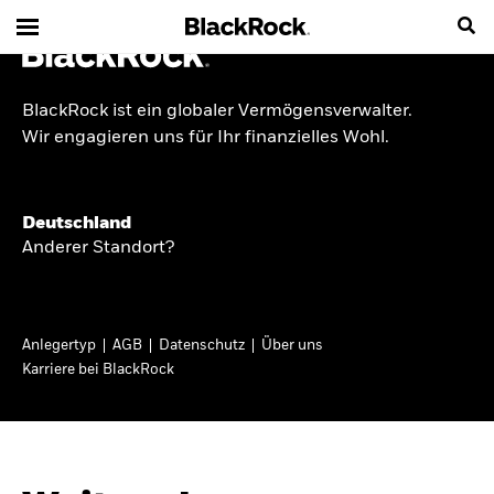
BlackRock ist ein globaler Vermögensverwalter.
INSIDE THE MARKET
Wir engagieren uns für Ihr finanzielles Wohl.
Anlageperspektiven
Deutschland
2026
Anderer Standort?
Angesichts geopolitischer und politischer
Unsicherheit konzentrieren wir uns im Frühjahr
Anlegertyp
AGB
Datenschutz
Über uns
2026 auf langfristige Wachstumschancen und
Karriere bei BlackRock
volatilitätsbedingte Marktverwerfungen. Wegen
der weniger zuverlässigen Duration suchen wir
auch anderswo nach Diversifizierung und
regelmäßigen Erträgen. Entdecken Sie unsere