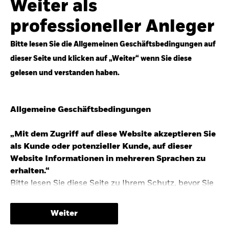
Weiter als
Top-Anlageideen für robustere Portfolios.
professioneller Anleger
Anlageperspektiven 2026 entdecken
Bitte lesen Sie die Allgemeinen Geschäftsbedingungen auf
dieser Seite und klicken auf „Weiter“ wenn Sie diese
gelesen und verstanden haben.
STUDIE 2025
Allgemeine Geschäftsbedingungen
People & Money Studie – mehr
Investmenttrends in Deutschland
„Mit dem Zugriff auf diese Website akzeptieren Sie
als Kunde oder potenzieller Kunde, auf dieser
Bericht entdecken
Website Informationen in mehreren Sprachen zu
erhalten.“
Bitte lesen Sie diese Seite zu Ihrem Schutz, bevor Sie
fortfahren, da sie bestimmte gesetzliche
TRENDS & IDEEN
Beschränkungen für die Verbreitung dieser
Weiter
Informationen enthält sowie Informationen darüber,
Entdecken Sie unsere makroökonomischen