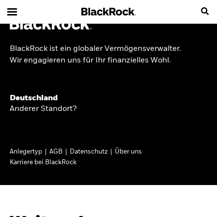
BlackRock ist ein globaler Vermögensverwalter.
INSIDE THE MARKET
Wir engagieren uns für Ihr finanzielles Wohl.
Anlageperspektiven
Deutschland
2026
Anderer Standort?
Angesichts geopolitischer und politischer
Unsicherheit konzentrieren wir uns im Frühjahr
Anlegertyp
AGB
Datenschutz
Über uns
2026 auf langfristige Wachstumschancen und
Karriere bei BlackRock
volatilitätsbedingte Marktverwerfungen. Wegen
der weniger zuverlässigen Duration suchen wir
auch anderswo nach Diversifizierung und
regelmäßigen Erträgen. Entdecken Sie unsere