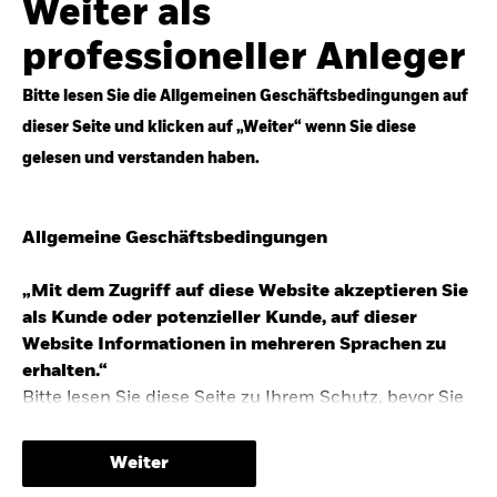
Weiter als
Top-Anlageideen für robustere Portfolios.
professioneller Anleger
Anlageperspektiven 2026 entdecken
Bitte lesen Sie die Allgemeinen Geschäftsbedingungen auf
dieser Seite und klicken auf „Weiter“ wenn Sie diese
gelesen und verstanden haben.
STUDIE 2025
Allgemeine Geschäftsbedingungen
People & Money Studie – mehr
Investmenttrends in Deutschland
„Mit dem Zugriff auf diese Website akzeptieren Sie
als Kunde oder potenzieller Kunde, auf dieser
Bericht entdecken
Website Informationen in mehreren Sprachen zu
erhalten.“
Bitte lesen Sie diese Seite zu Ihrem Schutz, bevor Sie
fortfahren, da sie bestimmte gesetzliche
TRENDS & IDEEN
Beschränkungen für die Verbreitung dieser
Weiter
Informationen enthält sowie Informationen darüber,
Entdecken Sie unsere makroökonomischen