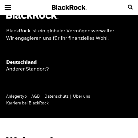
BlackRock ist ein globaler Vermögensverwalter.
INSIDE THE MARKET
Wir engagieren uns für Ihr finanzielles Wohl.
Anlageperspektiven
Deutschland
2026
Anderer Standort?
Angesichts geopolitischer und politischer
Unsicherheit konzentrieren wir uns im Frühjahr
Anlegertyp
AGB
Datenschutz
Über uns
2026 auf langfristige Wachstumschancen und
Karriere bei BlackRock
volatilitätsbedingte Marktverwerfungen. Wegen
der weniger zuverlässigen Duration suchen wir
auch anderswo nach Diversifizierung und
regelmäßigen Erträgen. Entdecken Sie unsere