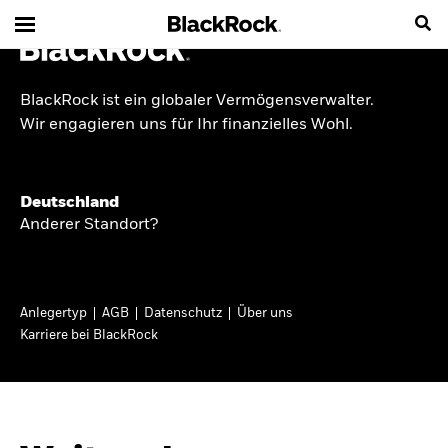
BlackRock ist ein globaler Vermögensverwalter.
INSIDE THE MARKET
Wir engagieren uns für Ihr finanzielles Wohl.
Anlageperspektiven
Deutschland
2026
Anderer Standort?
Angesichts geopolitischer und politischer
Unsicherheit konzentrieren wir uns im Frühjahr
Anlegertyp
AGB
Datenschutz
Über uns
2026 auf langfristige Wachstumschancen und
Karriere bei BlackRock
volatilitätsbedingte Marktverwerfungen. Wegen
der weniger zuverlässigen Duration suchen wir
auch anderswo nach Diversifizierung und
regelmäßigen Erträgen. Entdecken Sie unsere