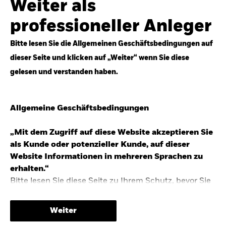
Weiter als
Top-Anlageideen für robustere Portfolios.
professioneller Anleger
Anlageperspektiven 2026 entdecken
Bitte lesen Sie die Allgemeinen Geschäftsbedingungen auf
dieser Seite und klicken auf „Weiter“ wenn Sie diese
gelesen und verstanden haben.
STUDIE 2025
Allgemeine Geschäftsbedingungen
People & Money Studie – mehr
Investmenttrends in Deutschland
„Mit dem Zugriff auf diese Website akzeptieren Sie
als Kunde oder potenzieller Kunde, auf dieser
Bericht entdecken
Website Informationen in mehreren Sprachen zu
erhalten.“
Bitte lesen Sie diese Seite zu Ihrem Schutz, bevor Sie
fortfahren, da sie bestimmte gesetzliche
TRENDS & IDEEN
Beschränkungen für die Verbreitung dieser
Weiter
Informationen enthält sowie Informationen darüber,
Entdecken Sie unsere makroökonomischen