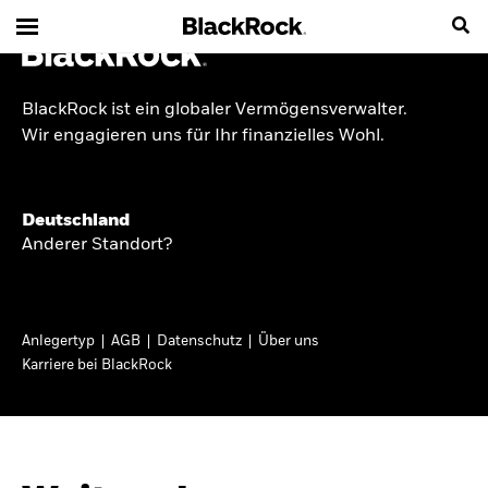
BlackRock ist ein globaler Vermögensverwalter.
INSIDE THE MARKET
Wir engagieren uns für Ihr finanzielles Wohl.
Anlageperspektiven
Deutschland
2026
Anderer Standort?
Angesichts geopolitischer und politischer
Unsicherheit konzentrieren wir uns im Frühjahr
Anlegertyp
AGB
Datenschutz
Über uns
2026 auf langfristige Wachstumschancen und
Karriere bei BlackRock
volatilitätsbedingte Marktverwerfungen. Wegen
der weniger zuverlässigen Duration suchen wir
auch anderswo nach Diversifizierung und
regelmäßigen Erträgen. Entdecken Sie unsere