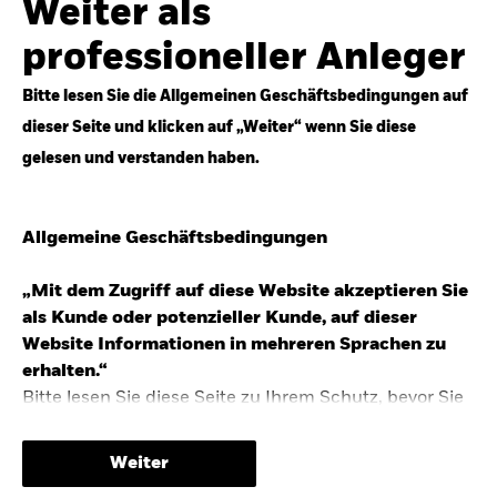
Weiter als
Top-Anlageideen für robustere Portfolios.
professioneller Anleger
Anlageperspektiven 2026 entdecken
Bitte lesen Sie die Allgemeinen Geschäftsbedingungen auf
dieser Seite und klicken auf „Weiter“ wenn Sie diese
gelesen und verstanden haben.
STUDIE 2025
Allgemeine Geschäftsbedingungen
People & Money Studie – mehr
Investmenttrends in Deutschland
„Mit dem Zugriff auf diese Website akzeptieren Sie
als Kunde oder potenzieller Kunde, auf dieser
Bericht entdecken
Website Informationen in mehreren Sprachen zu
erhalten.“
Bitte lesen Sie diese Seite zu Ihrem Schutz, bevor Sie
fortfahren, da sie bestimmte gesetzliche
TRENDS & IDEEN
Beschränkungen für die Verbreitung dieser
Weiter
Informationen enthält sowie Informationen darüber,
Entdecken Sie unsere makroökonomischen