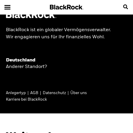
BlackRock ist ein globaler Vermögensverwalter.
INSIDE THE MARKET
Wir engagieren uns für Ihr finanzielles Wohl.
Anlageperspektiven
Deutschland
2026
Anderer Standort?
Angesichts geopolitischer und politischer
Unsicherheit konzentrieren wir uns im Frühjahr
Anlegertyp
AGB
Datenschutz
Über uns
2026 auf langfristige Wachstumschancen und
Karriere bei BlackRock
volatilitätsbedingte Marktverwerfungen. Wegen
der weniger zuverlässigen Duration suchen wir
auch anderswo nach Diversifizierung und
regelmäßigen Erträgen. Entdecken Sie unsere