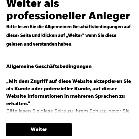
Weiter als
Top-Anlageideen für robustere Portfolios.
professioneller Anleger
Anlageperspektiven 2026 entdecken
Bitte lesen Sie die Allgemeinen Geschäftsbedingungen auf
dieser Seite und klicken auf „Weiter“ wenn Sie diese
gelesen und verstanden haben.
STUDIE 2025
Allgemeine Geschäftsbedingungen
People & Money Studie – mehr
Investmenttrends in Deutschland
„Mit dem Zugriff auf diese Website akzeptieren Sie
als Kunde oder potenzieller Kunde, auf dieser
Bericht entdecken
Website Informationen in mehreren Sprachen zu
erhalten.“
Bitte lesen Sie diese Seite zu Ihrem Schutz, bevor Sie
fortfahren, da sie bestimmte gesetzliche
TRENDS & IDEEN
Beschränkungen für die Verbreitung dieser
Weiter
Informationen enthält sowie Informationen darüber,
Entdecken Sie unsere makroökonomischen