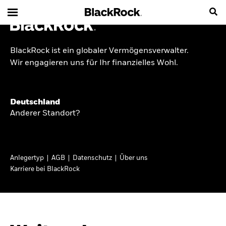
BlackRock ist ein globaler Vermögensverwalter.
INSIDE THE MARKET
Wir engagieren uns für Ihr finanzielles Wohl.
Anlageperspektiven
Deutschland
2026
Anderer Standort?
Angesichts geopolitischer und politischer
Unsicherheit konzentrieren wir uns im Frühjahr
Anlegertyp
AGB
Datenschutz
Über uns
2026 auf langfristige Wachstumschancen und
Karriere bei BlackRock
volatilitätsbedingte Marktverwerfungen. Wegen
der weniger zuverlässigen Duration suchen wir
auch anderswo nach Diversifizierung und
regelmäßigen Erträgen. Entdecken Sie unsere