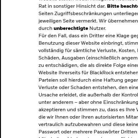
Rat in sonstiger Hinsicht dar.
Bitte beacht
Seiten Zugriffsbeschränkungen unterliege
jeweiligen Seite vermerkt. Wir übernehmen 
durch
unberechtigte
Nutzer.
Für den Fall, dass ein Dritter eine Klage 
Benutzung dieser Website einbringt, stimm
vollständig für sämtliche Verluste, Koste
Schäden, Ausgaben (einschließlich ange
zu entschädigen, die als direkte Folge ei
Website Ihrerseits für BlackRock entstehen
Parteien soll hierdurch eine Haftung gegen
Verluste oder Schaden entstehen, den eine
Ursache erleidet, die außerhalb der Kontroll
unter anderem – aber ohne Einschränkung 
akzeptieren und stimmen zu, dass es Ihre V
die wir Ihnen oder Ihren autorisierten Mit
y: Die
vertraulich aufzubewahren und diese keines
Passwort oder mehrere Passwörter Dritten 