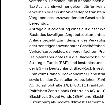
verstehen. Personen, die in Kanada nac
Tax Act) als Einwohner gelten, dürfen kei
erwerben oder in ihr Anlagedepot transferi
Vorgaben des anzuwendenden Gesetzes in
berechtigt.
Anträge auf Zeichnung eines auf dieser 
Basis des jeweiligen Angebotsdokumentes, 
Anlage bezieht (zum Beispiel des Verkaufs
oder sonstiger anwendbarer Geschäftsbedi
Verkaufsprospektes, der vereinfachten Pro
Halbjahresberichtes für die BlackRock Gl
Strategic Funds (BSF) sind kostenlos und i
der BGF in Deutschland, BlackRock Inves
Frankfurt Branch, Bockenheimer Landstra
sowie bei den Zahlstellen zu beziehen. Zah
AG, Junghofstraße 14, D-60311 Frankfurt 
Raiffeisen Zentralbank Österreich AG, A-1
BlackRock Global Funds (BGF) und BlackRo
Luxemburg als Société d'Investissement à C