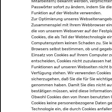
Mitarbeitern) bekannt werden, verpflichten 
ation
Passwörter sofort zu ändern, indem Sie di
Funktion auf der Website verwenden.
Zur Optimierung unseres Webseitenangebot
ern in
Zusammenspiel mit Ihrem Webbrowser ein. Ei
die von unserem Webserver auf der Festpla
Cookies, die als Teil der Webtechnologie e
Computersystem keinen Schaden zu. Sie kö
Browsers selbst bestimmen, ob und gegebe
Einsatz von Cookies auf Ihrem Computer zu
entscheiden, Cookies nicht zuzulassen hat 
geprodukt, das am
Den Beric
Funktionen auf unseren Webseiten nicht 
2025 verfolgt das
Verfügung stehen. Wir verwenden Cookies
tige demografische und
sicherzugehen, daß Sie die für Sie wichtig
Den Beric
te Vorschläge, um das
genommen haben. Damit Sie dies nicht auf 
ken.
bestätigen müssen, wird diese Information
Obwohl Cookies den von Ihnen benutzten C
Cookies keine personenbezogene Daten ges
Technologie ein, die durch Cookies anfalle