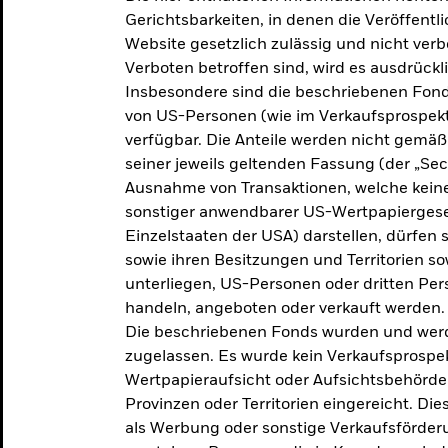
makroökonomischen
Gerichtsbarkeiten, in denen die Veröffent
Website gesetzlich zulässig und nicht verb
Einschätzungen und Anlageideen.
Verboten betroffen sind, wird es ausdrückl
Insbesondere sind die beschriebenen Fond
Aktuelle Einschätzungen
von US-Personen (wie im Verkaufsprospekt
verfügbar. Die Anteile werden nicht gemäß
seiner jeweils geltenden Fassung (der „Secur
Ausnahme von Transaktionen, welche keine 
sonstiger anwendbarer US-Wertpapiergeset
Einzelstaaten der USA) darstellen, dürfen 
sowie ihren Besitzungen und Territorien s
unterliegen, US-Personen oder dritten Pe
handeln, angeboten oder verkauft werden.
Die beschriebenen Fonds wurden und werd
zugelassen. Es wurde kein Verkaufsprospek
Wertpapieraufsicht oder Aufsichtsbehörde
Provinzen oder Territorien eingereicht. Di
als Werbung oder sonstige Verkaufsförder