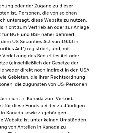
steht es um Ihre Altersvorsorge?
lichung oder der Zugang zu dieser
oten ist. Personen, die von solchen
ich untersagt, diese Website zu nutzen.
s nicht zum Vertrieb an oder zur Anlage
Zu den Ergebnissen
 für BGF und BSF näher definiert)
 dem US Securities Act von 1933 in
ities Act") registriert, und, mit
Verletzung des Securities Act oder
ze (einschließlich der Gesetze der
sie weder direkt noch indirekt in den USA
owie Gebieten, die ihrer Rechtsordnung
rsonen, die zugunsten von US-Personen
en nicht in Kanada zum Vertrieb
t für diese Fonds bei der zuständigen
 in Kanada sowie zugehörigen
ese Website ist unter keinen Umständen
ung von Anteilen in Kanada zu