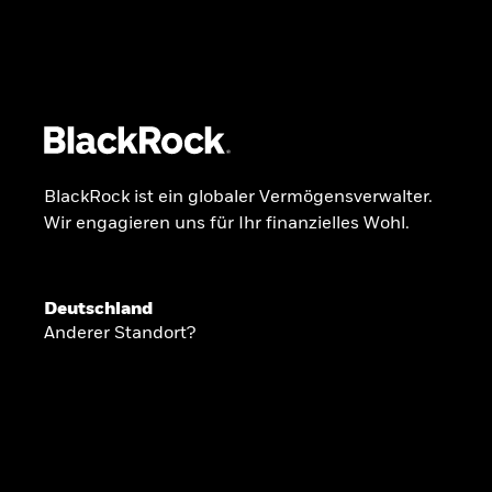
BlackRock
iShares
Aladdin
Unser Unternehmen
Über uns
Fonds
Anla
BlackRock ist ein globaler Vermögensverwalter.
Wir engagieren uns für Ihr finanzielles Wohl.
INSIDE THE MARKET
Anlageperspekti
Deutschland
Anderer Standort?
2026
Angesichts geopolitischer und politischer
konzentrieren wir uns im Frühjahr 2026 auf