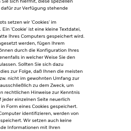
Sie sich hiermit, diese speziellen
e dafür zur Verfügung stehende
s setzen wir 'Cookies' im
n 'Cookie' ist eine kleine Textdatei,
tte Ihres Computers gespeichert wird.
ingesetzt werden, fügen Ihrem
nnen durch die Konfiguration Ihres
nenfalls in welcher Weise Sie den
lassen. Sollten Sie sich dazu
dies zur Folge, daß Ihnen die meisten
ht für Deutschland herunterladen
bzw. nicht im gewohnten Umfang zur
 ausschließlich zu dem Zweck, um
en rechtlichen Hinweise zur Kenntnis
ht für Europa herunterladen
jeder einzelnen Seite neuerlich
 in Form eines Cookies gespeichert.
omputer identifizieren, werden von
peichert. Wir setzen auch keine
nde Informationen mit Ihren