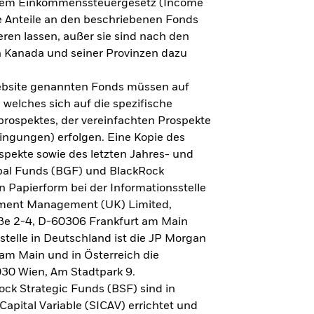
h dem Einkommenssteuergesetz (Income
ne Anteile an den beschriebenen Fonds
eren lassen, außer sie sind nach den
 Kanada und seiner Provinzen dazu
Website genannten Fonds müssen auf
welches sich auf die spezifische
prospektes, der vereinfachten Prospekte
ngungen) erfolgen. Eine Kopie des
spekte sowie des letzten Jahres- und
obal Funds (BGF) und BlackRock
n Papierform bei der Informationsstelle
tment Management (UK) Limited,
ße 2-4, D-60306 Frankfurt am Main
lstelle in Deutschland ist die JP Morgan
am Main und in Österreich die
030 Wien, Am Stadtpark 9.
ck Strategic Funds (BSF) sind in
apital Variable (SICAV) errichtet und