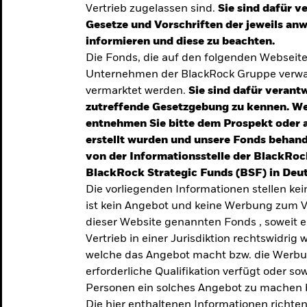
Vertrieb zugelassen sind.
Sie sind dafür v
te
Gesetze und Vorschriften der jeweils a
verlässigen
informieren und diese zu beachten.
Die Fonds, die auf den folgenden Webseit
iversifizierung
Unternehmen der BlackRock Gruppe verwal
 unsere Top-
vermarktet werden.
Sie sind dafür verantw
zutreffende Gesetzgebung zu kennen. W
entnehmen Sie bitte dem Prospekt oder 
erstellt wurden und unsere Fonds behand
von der Informationsstelle der BlackRoc
BlackRock Strategic Funds (BSF) in Deut
Die vorliegenden Informationen stellen ke
ist kein Angebot und keine Werbung zum V
dieser Website genannten Fonds , soweit 
Vertrieb in einer Jurisdiktion rechtswidrig w
welche das Angebot macht bzw. die Werbung
erforderliche Qualifikation verfügt oder so
TRENDS & IDEEN
Personen ein solches Angebot zu machen 
Entdecken Sie unsere
Die hier enthaltenen Informationen richten