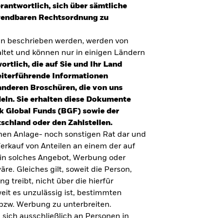
erantwortlich, sich über sämtliche
nwendbaren Rechtsordnung zu
en beschrieben werden, werden von
tet und können nur in einigen Ländern
ortlich, die auf Sie und Ihr Land
eiterführende Informationen
anderen Broschüren, die von uns
eln. Sie erhalten diese Dokumente
k Global Funds (BGF) sowie der
schland oder den Zahlstellen.
inen Anlage- noch sonstigen Rat dar und
erkauf von Anteilen an einem der auf
ein solches Angebot, Werbung oder
äre. Gleiches gilt, soweit die Person,
 treibt, nicht über die hierfür
weit es unzulässig ist, bestimmten
UMFRAGE ZUR ALTERSVORSORGE 2025
bzw. Werbung zu unterbreiten.
Realitätscheck Altersvorsorge. Wie
 sich ausschließlich an Personen in