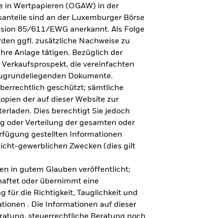
e in Wertpapieren (OGAW) in der
anteile sind an der Luxemburger Börse
ission 85/611/EWG anerkannt. Als Folge
en ggfl. zusätzliche Nachweise zu
Ihre Anlage tätigen. Bezüglich der
 Verkaufsprospekt, die vereinfachten
 zugrundeliegenden Dokumente.
eberrechtlich geschützt; sämtliche
opien der auf dieser Website zur
erladen. Dies berechtigt Sie jedoch
ung oder Verteilung der gesamten oder
erfügung gestellten Informationen
nicht-gewerblichen Zwecken (dies gilt
en in gutem Glauben veröffentlicht;
haftet oder übernimmt eine
 für die Richtigkeit, Tauglichkeit und
ationen . Die Informationen auf dieser
eratung, steuerrechtliche Beratung noch