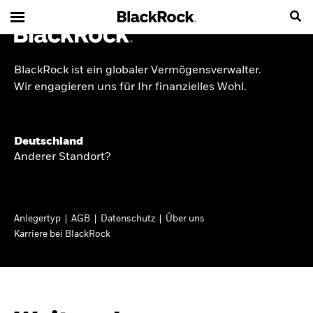
BlackRock ist ein globaler Vermögensverwalter.
INSIDE THE MARKET
Wir engagieren uns für Ihr finanzielles Wohl.
Anlageperspektiven
Deutschland
2026
Anderer Standort?
Angesichts geopolitischer und politischer
Unsicherheit konzentrieren wir uns im Frühjahr
Anlegertyp
AGB
Datenschutz
Über uns
2026 auf langfristige Wachstumschancen und
Karriere bei BlackRock
volatilitätsbedingte Marktverwerfungen. Wegen
der weniger zuverlässigen Duration suchen wir
auch anderswo nach Diversifizierung und
regelmäßigen Erträgen. Entdecken Sie unsere