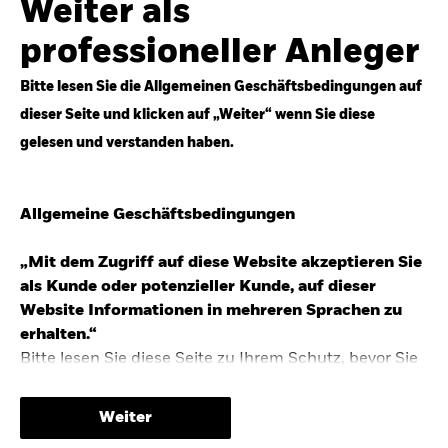
Weiter als
Top-Anlageideen für robustere Portfolios.
professioneller Anleger
Anlageperspektiven 2026 entdecken
Bitte lesen Sie die Allgemeinen Geschäftsbedingungen auf
dieser Seite und klicken auf „Weiter“ wenn Sie diese
gelesen und verstanden haben.
STUDIE 2025
Allgemeine Geschäftsbedingungen
People & Money Studie – mehr
Investmenttrends in Deutschland
„Mit dem Zugriff auf diese Website akzeptieren Sie
als Kunde oder potenzieller Kunde, auf dieser
Bericht entdecken
Website Informationen in mehreren Sprachen zu
erhalten.“
Bitte lesen Sie diese Seite zu Ihrem Schutz, bevor Sie
fortfahren, da sie bestimmte gesetzliche
TRENDS & IDEEN
Beschränkungen für die Verbreitung dieser
Weiter
Informationen enthält sowie Informationen darüber,
Entdecken Sie unsere makroökonomischen