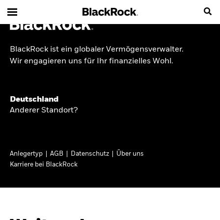
BlackRock ist ein globaler Vermögensverwalter.
INSIDE THE MARKET
Wir engagieren uns für Ihr finanzielles Wohl.
Anlageperspektiven
Deutschland
2026
Anderer Standort?
Angesichts geopolitischer und politischer
Unsicherheit konzentrieren wir uns im Frühjahr
Anlegertyp
AGB
Datenschutz
Über uns
2026 auf langfristige Wachstumschancen und
Karriere bei BlackRock
volatilitätsbedingte Marktverwerfungen. Wegen
der weniger zuverlässigen Duration suchen wir
auch anderswo nach Diversifizierung und
regelmäßigen Erträgen. Entdecken Sie unsere