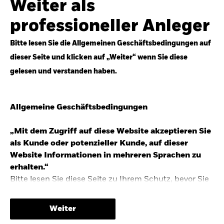
Weiter als
Top-Anlageideen für robustere Portfolios.
professioneller Anleger
Anlageperspektiven 2026 entdecken
Bitte lesen Sie die Allgemeinen Geschäftsbedingungen auf
dieser Seite und klicken auf „Weiter“ wenn Sie diese
gelesen und verstanden haben.
STUDIE 2025
Allgemeine Geschäftsbedingungen
People & Money Studie – mehr
Investmenttrends in Deutschland
„Mit dem Zugriff auf diese Website akzeptieren Sie
als Kunde oder potenzieller Kunde, auf dieser
Bericht entdecken
Website Informationen in mehreren Sprachen zu
erhalten.“
Bitte lesen Sie diese Seite zu Ihrem Schutz, bevor Sie
fortfahren, da sie bestimmte gesetzliche
TRENDS & IDEEN
Beschränkungen für die Verbreitung dieser
Weiter
Informationen enthält sowie Informationen darüber,
Entdecken Sie unsere makroökonomischen