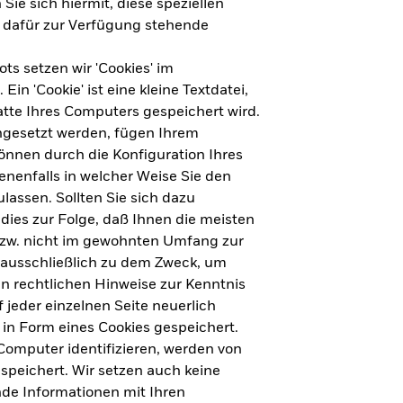
Sie sich hiermit, diese speziellen
e dafür zur Verfügung stehende
s setzen wir 'Cookies' im
n 'Cookie' ist eine kleine Textdatei,
tte Ihres Computers gespeichert wird.
ingesetzt werden, fügen Ihrem
nnen durch die Konfiguration Ihres
nenfalls in welcher Weise Sie den
lassen. Sollten Sie sich dazu
dies zur Folge, daß Ihnen die meisten
ht für Deutschland herunterladen
bzw. nicht im gewohnten Umfang zur
 ausschließlich zu dem Zweck, um
en rechtlichen Hinweise zur Kenntnis
ht für Europa herunterladen
jeder einzelnen Seite neuerlich
 in Form eines Cookies gespeichert.
omputer identifizieren, werden von
peichert. Wir setzen auch keine
nde Informationen mit Ihren