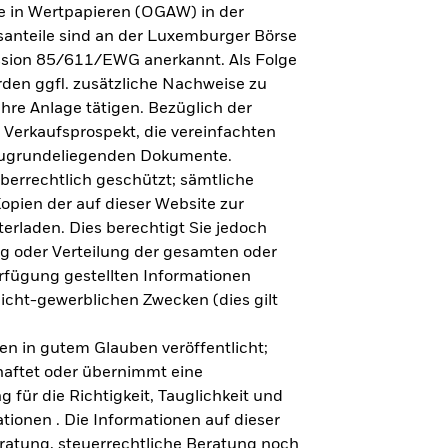
e in Wertpapieren (OGAW) in der
anteile sind an der Luxemburger Börse
ission 85/611/EWG anerkannt. Als Folge
en ggfl. zusätzliche Nachweise zu
Ihre Anlage tätigen. Bezüglich der
 Verkaufsprospekt, die vereinfachten
 zugrundeliegenden Dokumente.
eberrechtlich geschützt; sämtliche
opien der auf dieser Website zur
erladen. Dies berechtigt Sie jedoch
ung oder Verteilung der gesamten oder
erfügung gestellten Informationen
nicht-gewerblichen Zwecken (dies gilt
en in gutem Glauben veröffentlicht;
haftet oder übernimmt eine
 für die Richtigkeit, Tauglichkeit und
ationen . Die Informationen auf dieser
eratung, steuerrechtliche Beratung noch