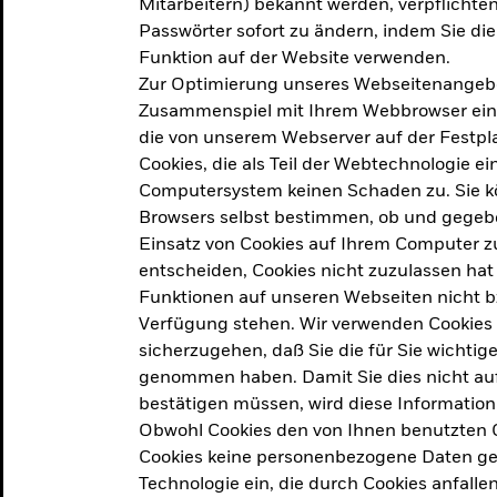
Mitarbeitern) bekannt werden, verpflichten 
ation
Passwörter sofort zu ändern, indem Sie di
Funktion auf der Website verwenden.
Zur Optimierung unseres Webseitenangebot
ern in
Zusammenspiel mit Ihrem Webbrowser ein. Ei
die von unserem Webserver auf der Festpla
Cookies, die als Teil der Webtechnologie e
Computersystem keinen Schaden zu. Sie kö
Browsers selbst bestimmen, ob und gegebe
Einsatz von Cookies auf Ihrem Computer zu
entscheiden, Cookies nicht zuzulassen hat 
geprodukt, das am
Den Beric
Funktionen auf unseren Webseiten nicht 
2025 verfolgt das
Verfügung stehen. Wir verwenden Cookies
tige demografische und
sicherzugehen, daß Sie die für Sie wichtig
Den Beric
te Vorschläge, um das
genommen haben. Damit Sie dies nicht auf 
ken.
bestätigen müssen, wird diese Information
Obwohl Cookies den von Ihnen benutzten C
Cookies keine personenbezogene Daten ges
Technologie ein, die durch Cookies anfalle