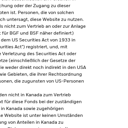
steht es um Ihre Altersvorsorge?
lichung oder der Zugang zu dieser
oten ist. Personen, die von solchen
ich untersagt, diese Website zu nutzen.
s nicht zum Vertrieb an oder zur Anlage
Zu den Ergebnissen
 für BGF und BSF näher definiert)
 dem US Securities Act von 1933 in
ities Act") registriert, und, mit
Verletzung des Securities Act oder
ze (einschließlich der Gesetze der
sie weder direkt noch indirekt in den USA
owie Gebieten, die ihrer Rechtsordnung
rsonen, die zugunsten von US-Personen
en nicht in Kanada zum Vertrieb
t für diese Fonds bei der zuständigen
 in Kanada sowie zugehörigen
ese Website ist unter keinen Umständen
ung von Anteilen in Kanada zu