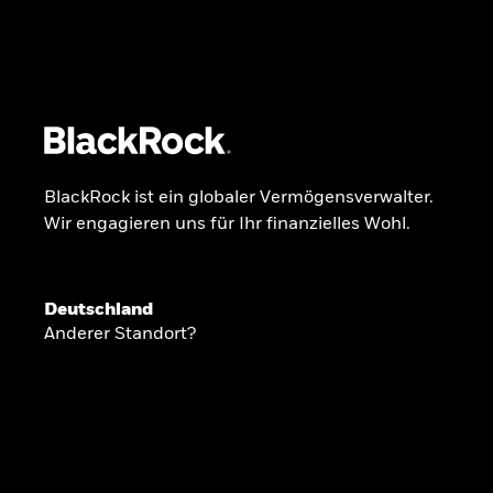
BlackRock
iShares
Aladdin
Unser Unternehmen
Über uns
Fonds
Anla
BlackRock ist ein globaler Vermögensverwalter.
Wir engagieren uns für Ihr finanzielles Wohl.
INSIDE THE MARKET
Anlageperspekti
Deutschland
Anderer Standort?
2026
Angesichts geopolitischer und politischer
konzentrieren wir uns im Frühjahr 2026 auf