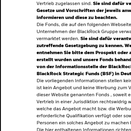
Vertrieb zugelassen sind.
Sie sind dafür v
te
Gesetze und Vorschriften der jeweils a
verlässigen
informieren und diese zu beachten.
Die Fonds, die auf den folgenden Webseit
iversifizierung
Unternehmen der BlackRock Gruppe verwal
 unsere Top-
vermarktet werden.
Sie sind dafür verantw
zutreffende Gesetzgebung zu kennen. W
entnehmen Sie bitte dem Prospekt oder 
erstellt wurden und unsere Fonds behand
von der Informationsstelle der BlackRoc
BlackRock Strategic Funds (BSF) in Deut
Die vorliegenden Informationen stellen ke
ist kein Angebot und keine Werbung zum V
dieser Website genannten Fonds , soweit 
Vertrieb in einer Jurisdiktion rechtswidrig w
welche das Angebot macht bzw. die Werbung
erforderliche Qualifikation verfügt oder so
TRENDS & IDEEN
Personen ein solches Angebot zu machen 
Entdecken Sie unsere
Die hier enthaltenen Informationen richten