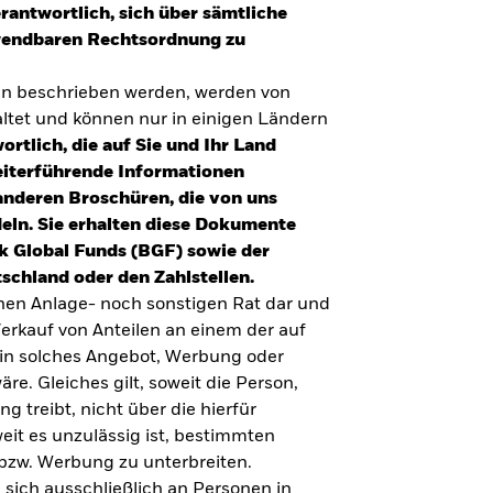
erantwortlich, sich über sämtliche
nwendbaren Rechtsordnung zu
en beschrieben werden, werden von
tet und können nur in einigen Ländern
ortlich, die auf Sie und Ihr Land
eiterführende Informationen
anderen Broschüren, die von uns
eln. Sie erhalten diese Dokumente
k Global Funds (BGF) sowie der
schland oder den Zahlstellen.
inen Anlage- noch sonstigen Rat dar und
erkauf von Anteilen an einem der auf
ein solches Angebot, Werbung oder
äre. Gleiches gilt, soweit die Person,
 treibt, nicht über die hierfür
weit es unzulässig ist, bestimmten
UMFRAGE ZUR ALTERSVORSORGE 2025
bzw. Werbung zu unterbreiten.
Realitätscheck Altersvorsorge. Wie
 sich ausschließlich an Personen in