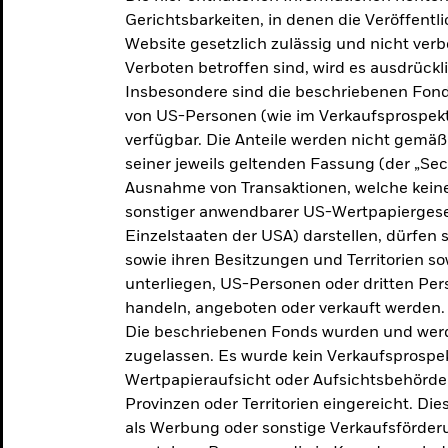
makroökonomischen
Gerichtsbarkeiten, in denen die Veröffent
Website gesetzlich zulässig und nicht verb
Einschätzungen und Anlageideen.
Verboten betroffen sind, wird es ausdrückl
Insbesondere sind die beschriebenen Fond
Aktuelle Einschätzungen
von US-Personen (wie im Verkaufsprospekt
verfügbar. Die Anteile werden nicht gemäß
seiner jeweils geltenden Fassung (der „Secur
Ausnahme von Transaktionen, welche keine 
sonstiger anwendbarer US-Wertpapiergeset
Einzelstaaten der USA) darstellen, dürfen 
sowie ihren Besitzungen und Territorien s
unterliegen, US-Personen oder dritten Pe
handeln, angeboten oder verkauft werden.
Die beschriebenen Fonds wurden und werd
zugelassen. Es wurde kein Verkaufsprospek
Wertpapieraufsicht oder Aufsichtsbehörde
Provinzen oder Territorien eingereicht. Di
als Werbung oder sonstige Verkaufsförder