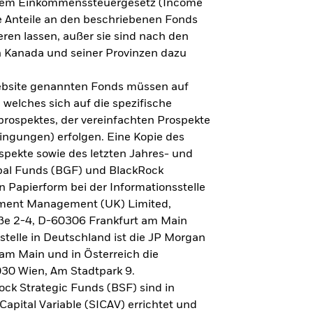
h dem Einkommenssteuergesetz (Income
ne Anteile an den beschriebenen Fonds
eren lassen, außer sie sind nach den
 Kanada und seiner Provinzen dazu
Website genannten Fonds müssen auf
welches sich auf die spezifische
prospektes, der vereinfachten Prospekte
ngungen) erfolgen. Eine Kopie des
spekte sowie des letzten Jahres- und
obal Funds (BGF) und BlackRock
n Papierform bei der Informationsstelle
tment Management (UK) Limited,
ße 2-4, D-60306 Frankfurt am Main
lstelle in Deutschland ist die JP Morgan
am Main und in Österreich die
030 Wien, Am Stadtpark 9.
ck Strategic Funds (BSF) sind in
apital Variable (SICAV) errichtet und