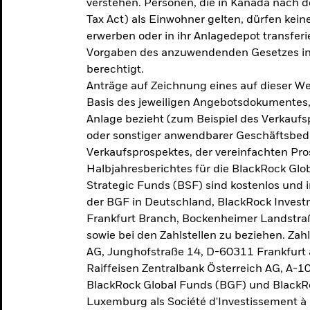
verstehen. Personen, die in Kanada nac
Tax Act) als Einwohner gelten, dürfen kei
erwerben oder in ihr Anlagedepot transferi
Vorgaben des anzuwendenden Gesetzes in
berechtigt.
Anträge auf Zeichnung eines auf dieser 
Basis des jeweiligen Angebotsdokumentes, 
Anlage bezieht (zum Beispiel des Verkaufs
oder sonstiger anwendbarer Geschäftsbedi
Verkaufsprospektes, der vereinfachten Pro
Halbjahresberichtes für die BlackRock Gl
Strategic Funds (BSF) sind kostenlos und i
der BGF in Deutschland, BlackRock Inves
Frankfurt Branch, Bockenheimer Landstra
sowie bei den Zahlstellen zu beziehen. Zah
AG, Junghofstraße 14, D-60311 Frankfurt 
Raiffeisen Zentralbank Österreich AG, A-1
BlackRock Global Funds (BGF) und BlackRo
Luxemburg als Société d'Investissement à C