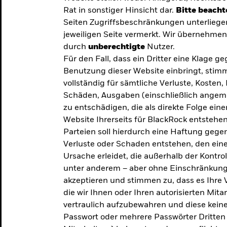
Rat in sonstiger Hinsicht dar.
Bitte beacht
Seiten Zugriffsbeschränkungen unterliege
jeweiligen Seite vermerkt. Wir übernehmen 
durch
unberechtigte
Nutzer.
Für den Fall, dass ein Dritter eine Klage 
Benutzung dieser Website einbringt, stimm
vollständig für sämtliche Verluste, Koste
Schäden, Ausgaben (einschließlich ange
zu entschädigen, die als direkte Folge ei
Website Ihrerseits für BlackRock entstehen
Parteien soll hierdurch eine Haftung gegen
Verluste oder Schaden entstehen, den eine
Ursache erleidet, die außerhalb der Kontroll
unter anderem – aber ohne Einschränkung 
akzeptieren und stimmen zu, dass es Ihre V
die wir Ihnen oder Ihren autorisierten Mit
y: Die
vertraulich aufzubewahren und diese keines
Passwort oder mehrere Passwörter Dritten 