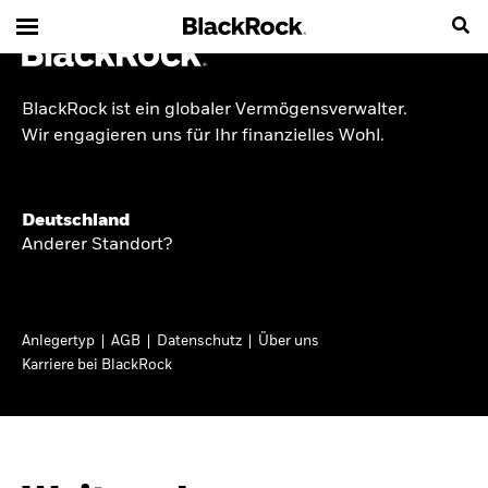
BlackRock ist ein globaler Vermögensverwalter.
INSIDE THE MARKET
Wir engagieren uns für Ihr finanzielles Wohl.
Anlageperspektiven
Deutschland
2026
Anderer Standort?
Angesichts geopolitischer und politischer
Unsicherheit konzentrieren wir uns im Frühjahr
Anlegertyp
AGB
Datenschutz
Über uns
2026 auf langfristige Wachstumschancen und
Karriere bei BlackRock
volatilitätsbedingte Marktverwerfungen. Wegen
der weniger zuverlässigen Duration suchen wir
auch anderswo nach Diversifizierung und
regelmäßigen Erträgen. Entdecken Sie unsere