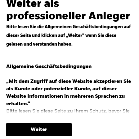
Weiter als
Top-Anlageideen für robustere Portfolios.
professioneller Anleger
Anlageperspektiven 2026 entdecken
Bitte lesen Sie die Allgemeinen Geschäftsbedingungen auf
dieser Seite und klicken auf „Weiter“ wenn Sie diese
gelesen und verstanden haben.
STUDIE 2025
Allgemeine Geschäftsbedingungen
People & Money Studie – mehr
Investmenttrends in Deutschland
„Mit dem Zugriff auf diese Website akzeptieren Sie
als Kunde oder potenzieller Kunde, auf dieser
Bericht entdecken
Website Informationen in mehreren Sprachen zu
erhalten.“
Bitte lesen Sie diese Seite zu Ihrem Schutz, bevor Sie
fortfahren, da sie bestimmte gesetzliche
TRENDS & IDEEN
Beschränkungen für die Verbreitung dieser
Weiter
Informationen enthält sowie Informationen darüber,
Entdecken Sie unsere makroökonomischen