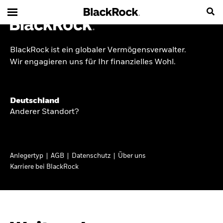
BlackRock ist ein globaler Vermögensverwalter.
INSIDE THE MARKET
Wir engagieren uns für Ihr finanzielles Wohl.
Anlageperspektiven
Deutschland
2026
Anderer Standort?
Angesichts geopolitischer und politischer
Unsicherheit konzentrieren wir uns im Frühjahr
Anlegertyp
AGB
Datenschutz
Über uns
2026 auf langfristige Wachstumschancen und
Karriere bei BlackRock
volatilitätsbedingte Marktverwerfungen. Wegen
der weniger zuverlässigen Duration suchen wir
auch anderswo nach Diversifizierung und
regelmäßigen Erträgen. Entdecken Sie unsere