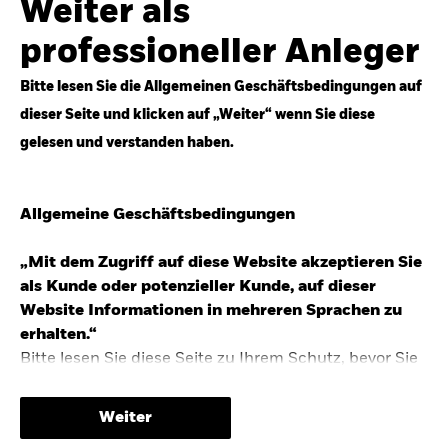
Weiter als
Top-Anlageideen für robustere Portfolios.
professioneller Anleger
Anlageperspektiven 2026 entdecken
Bitte lesen Sie die Allgemeinen Geschäftsbedingungen auf
dieser Seite und klicken auf „Weiter“ wenn Sie diese
gelesen und verstanden haben.
STUDIE 2025
Allgemeine Geschäftsbedingungen
People & Money Studie – mehr
Investmenttrends in Deutschland
„Mit dem Zugriff auf diese Website akzeptieren Sie
als Kunde oder potenzieller Kunde, auf dieser
Bericht entdecken
Website Informationen in mehreren Sprachen zu
erhalten.“
Bitte lesen Sie diese Seite zu Ihrem Schutz, bevor Sie
fortfahren, da sie bestimmte gesetzliche
TRENDS & IDEEN
Beschränkungen für die Verbreitung dieser
Weiter
Informationen enthält sowie Informationen darüber,
Entdecken Sie unsere makroökonomischen