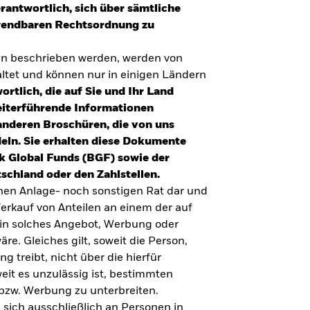
erantwortlich, sich über sämtliche
nwendbaren Rechtsordnung zu
en beschrieben werden, werden von
tet und können nur in einigen Ländern
ortlich, die auf Sie und Ihr Land
eiterführende Informationen
anderen Broschüren, die von uns
eln. Sie erhalten diese Dokumente
k Global Funds (BGF) sowie der
schland oder den Zahlstellen.
inen Anlage- noch sonstigen Rat dar und
erkauf von Anteilen an einem der auf
ein solches Angebot, Werbung oder
äre. Gleiches gilt, soweit die Person,
 treibt, nicht über die hierfür
weit es unzulässig ist, bestimmten
UMFRAGE ZUR ALTERSVORSORGE 2025
bzw. Werbung zu unterbreiten.
Realitätscheck Altersvorsorge. Wie
 sich ausschließlich an Personen in