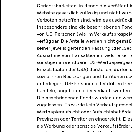
makroökonomischen
Gerichtsbarkeiten, in denen die Veröffent
Website gesetzlich zulässig und nicht verb
Einschätzungen und Anlageideen.
Verboten betroffen sind, wird es ausdrückl
Insbesondere sind die beschriebenen Fond
Aktuelle Einschätzungen
von US-Personen (wie im Verkaufsprospekt
verfügbar. Die Anteile werden nicht gemäß
seiner jeweils geltenden Fassung (der „Secur
Ausnahme von Transaktionen, welche keine 
sonstiger anwendbarer US-Wertpapiergeset
Einzelstaaten der USA) darstellen, dürfen 
sowie ihren Besitzungen und Territorien s
unterliegen, US-Personen oder dritten Pe
handeln, angeboten oder verkauft werden.
Die beschriebenen Fonds wurden und werd
zugelassen. Es wurde kein Verkaufsprospek
Wertpapieraufsicht oder Aufsichtsbehörde
Provinzen oder Territorien eingereicht. Di
als Werbung oder sonstige Verkaufsförder