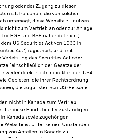
steht es um Ihre Altersvorsorge?
lichung oder der Zugang zu dieser
oten ist. Personen, die von solchen
ich untersagt, diese Website zu nutzen.
s nicht zum Vertrieb an oder zur Anlage
Zu den Ergebnissen
 für BGF und BSF näher definiert)
 dem US Securities Act von 1933 in
ities Act") registriert, und, mit
Verletzung des Securities Act oder
ze (einschließlich der Gesetze der
sie weder direkt noch indirekt in den USA
owie Gebieten, die ihrer Rechtsordnung
rsonen, die zugunsten von US-Personen
en nicht in Kanada zum Vertrieb
t für diese Fonds bei der zuständigen
 in Kanada sowie zugehörigen
ese Website ist unter keinen Umständen
ung von Anteilen in Kanada zu