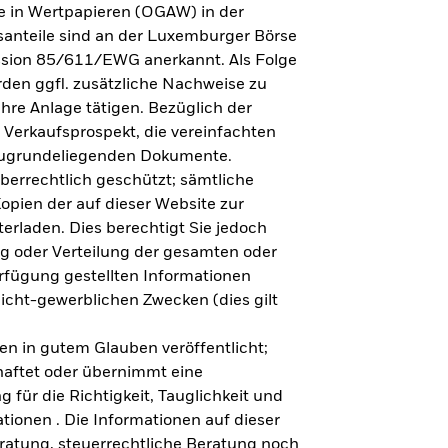
e in Wertpapieren (OGAW) in der
anteile sind an der Luxemburger Börse
ission 85/611/EWG anerkannt. Als Folge
en ggfl. zusätzliche Nachweise zu
Ihre Anlage tätigen. Bezüglich der
 Verkaufsprospekt, die vereinfachten
 zugrundeliegenden Dokumente.
eberrechtlich geschützt; sämtliche
opien der auf dieser Website zur
erladen. Dies berechtigt Sie jedoch
ung oder Verteilung der gesamten oder
erfügung gestellten Informationen
nicht-gewerblichen Zwecken (dies gilt
en in gutem Glauben veröffentlicht;
haftet oder übernimmt eine
 für die Richtigkeit, Tauglichkeit und
ationen . Die Informationen auf dieser
eratung, steuerrechtliche Beratung noch