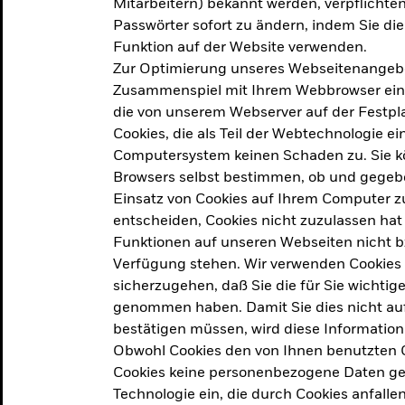
Mitarbeitern) bekannt werden, verpflichten 
ation
Passwörter sofort zu ändern, indem Sie di
Funktion auf der Website verwenden.
Zur Optimierung unseres Webseitenangebot
ern in
Zusammenspiel mit Ihrem Webbrowser ein. Ei
die von unserem Webserver auf der Festpla
Cookies, die als Teil der Webtechnologie e
Computersystem keinen Schaden zu. Sie kö
Browsers selbst bestimmen, ob und gegebe
Einsatz von Cookies auf Ihrem Computer zu
entscheiden, Cookies nicht zuzulassen hat 
geprodukt, das am
Den Beric
Funktionen auf unseren Webseiten nicht 
2025 verfolgt das
Verfügung stehen. Wir verwenden Cookies
tige demografische und
sicherzugehen, daß Sie die für Sie wichtig
Den Beric
te Vorschläge, um das
genommen haben. Damit Sie dies nicht auf 
ken.
bestätigen müssen, wird diese Information
Obwohl Cookies den von Ihnen benutzten C
Cookies keine personenbezogene Daten ges
Technologie ein, die durch Cookies anfalle