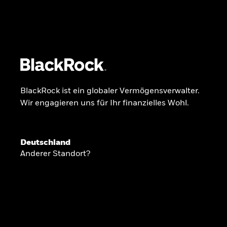
BlackRock
iShares
Aladdin
Unser Unternehmen
Über uns
Fonds
Anla
BlackRock ist ein globaler Vermögensverwalter.
Wir engagieren uns für Ihr finanzielles Wohl.
INSIDE THE MARKET
Anlageperspekti
Deutschland
Anderer Standort?
2026
Angesichts geopolitischer und politischer
konzentrieren wir uns im Frühjahr 2026 auf