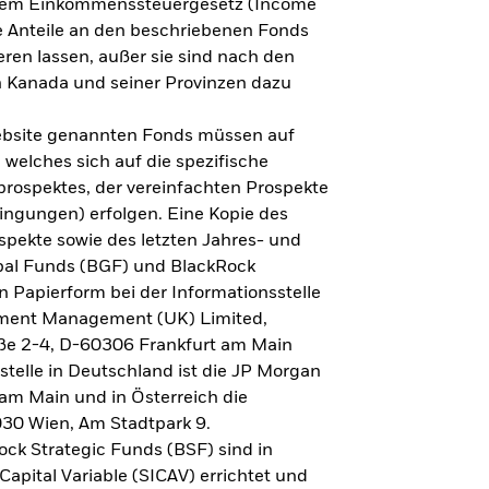
h dem Einkommenssteuergesetz (Income
ne Anteile an den beschriebenen Fonds
eren lassen, außer sie sind nach den
 Kanada und seiner Provinzen dazu
Website genannten Fonds müssen auf
welches sich auf die spezifische
prospektes, der vereinfachten Prospekte
ngungen) erfolgen. Eine Kopie des
spekte sowie des letzten Jahres- und
obal Funds (BGF) und BlackRock
n Papierform bei der Informationsstelle
tment Management (UK) Limited,
ße 2-4, D-60306 Frankfurt am Main
lstelle in Deutschland ist die JP Morgan
am Main und in Österreich die
030 Wien, Am Stadtpark 9.
ck Strategic Funds (BSF) sind in
apital Variable (SICAV) errichtet und