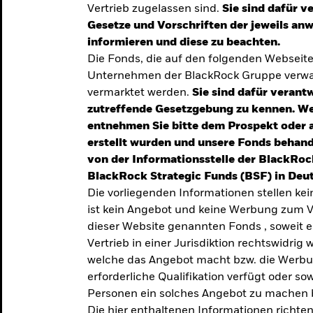
Vertrieb zugelassen sind.
Sie sind dafür v
te
Gesetze und Vorschriften der jeweils a
verlässigen
informieren und diese zu beachten.
Die Fonds, die auf den folgenden Webseit
iversifizierung
Unternehmen der BlackRock Gruppe verwal
 unsere Top-
vermarktet werden.
Sie sind dafür verantw
zutreffende Gesetzgebung zu kennen. W
entnehmen Sie bitte dem Prospekt oder 
erstellt wurden und unsere Fonds behand
von der Informationsstelle der BlackRoc
BlackRock Strategic Funds (BSF) in Deut
Die vorliegenden Informationen stellen ke
ist kein Angebot und keine Werbung zum V
dieser Website genannten Fonds , soweit 
Vertrieb in einer Jurisdiktion rechtswidrig w
welche das Angebot macht bzw. die Werbung
erforderliche Qualifikation verfügt oder so
TRENDS & IDEEN
Personen ein solches Angebot zu machen 
Entdecken Sie unsere
Die hier enthaltenen Informationen richten