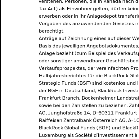
verstehen. Personen, die in Kanada nac
Tax Act) als Einwohner gelten, dürfen kei
erwerben oder in ihr Anlagedepot transferi
Vorgaben des anzuwendenden Gesetzes in
berechtigt.
Anträge auf Zeichnung eines auf dieser 
Basis des jeweiligen Angebotsdokumentes, 
Anlage bezieht (zum Beispiel des Verkaufs
oder sonstiger anwendbarer Geschäftsbedi
Verkaufsprospektes, der vereinfachten Pro
Halbjahresberichtes für die BlackRock Gl
Strategic Funds (BSF) sind kostenlos und i
der BGF in Deutschland, BlackRock Inves
Frankfurt Branch, Bockenheimer Landstra
sowie bei den Zahlstellen zu beziehen. Zah
AG, Junghofstraße 14, D-60311 Frankfurt 
Raiffeisen Zentralbank Österreich AG, A-1
BlackRock Global Funds (BGF) und BlackRo
Luxemburg als Société d'Investissement à C