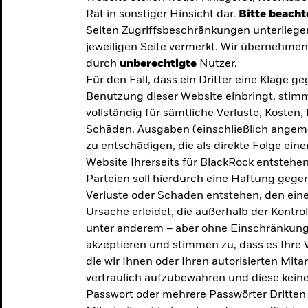
Rat in sonstiger Hinsicht dar.
Bitte beacht
Seiten Zugriffsbeschränkungen unterliege
jeweiligen Seite vermerkt. Wir übernehmen 
durch
unberechtigte
Nutzer.
Für den Fall, dass ein Dritter eine Klage 
Benutzung dieser Website einbringt, stimm
vollständig für sämtliche Verluste, Koste
Schäden, Ausgaben (einschließlich ange
zu entschädigen, die als direkte Folge ei
Website Ihrerseits für BlackRock entstehen
Parteien soll hierdurch eine Haftung gegen
Verluste oder Schaden entstehen, den eine
Ursache erleidet, die außerhalb der Kontroll
unter anderem – aber ohne Einschränkung 
akzeptieren und stimmen zu, dass es Ihre V
die wir Ihnen oder Ihren autorisierten Mit
y: Die
vertraulich aufzubewahren und diese keines
Passwort oder mehrere Passwörter Dritten 