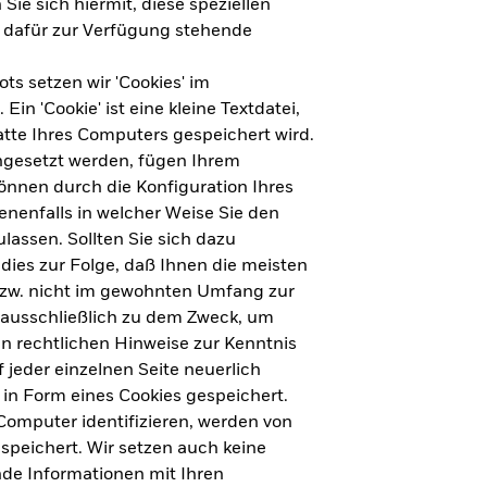
Sie sich hiermit, diese speziellen
e dafür zur Verfügung stehende
s setzen wir 'Cookies' im
n 'Cookie' ist eine kleine Textdatei,
tte Ihres Computers gespeichert wird.
ingesetzt werden, fügen Ihrem
nnen durch die Konfiguration Ihres
nenfalls in welcher Weise Sie den
lassen. Sollten Sie sich dazu
dies zur Folge, daß Ihnen die meisten
ht für Deutschland herunterladen
bzw. nicht im gewohnten Umfang zur
 ausschließlich zu dem Zweck, um
en rechtlichen Hinweise zur Kenntnis
ht für Europa herunterladen
jeder einzelnen Seite neuerlich
 in Form eines Cookies gespeichert.
omputer identifizieren, werden von
peichert. Wir setzen auch keine
nde Informationen mit Ihren