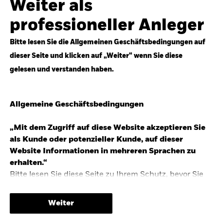
Weiter als
Top-Anlageideen für robustere Portfolios.
professioneller Anleger
Anlageperspektiven 2026 entdecken
Bitte lesen Sie die Allgemeinen Geschäftsbedingungen auf
dieser Seite und klicken auf „Weiter“ wenn Sie diese
gelesen und verstanden haben.
STUDIE 2025
Allgemeine Geschäftsbedingungen
People & Money Studie – mehr
Investmenttrends in Deutschland
„Mit dem Zugriff auf diese Website akzeptieren Sie
als Kunde oder potenzieller Kunde, auf dieser
Bericht entdecken
Website Informationen in mehreren Sprachen zu
erhalten.“
Bitte lesen Sie diese Seite zu Ihrem Schutz, bevor Sie
fortfahren, da sie bestimmte gesetzliche
TRENDS & IDEEN
Beschränkungen für die Verbreitung dieser
Weiter
Informationen enthält sowie Informationen darüber,
Entdecken Sie unsere makroökonomischen