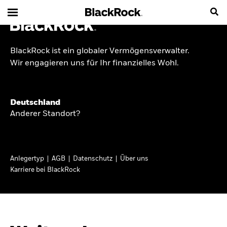
BlackRock ist ein globaler Vermögensverwalter.
INSIDE THE MARKET
Wir engagieren uns für Ihr finanzielles Wohl.
Anlageperspektiven
Deutschland
2026
Anderer Standort?
Angesichts geopolitischer und politischer
Unsicherheit konzentrieren wir uns im Frühjahr
Anlegertyp
AGB
Datenschutz
Über uns
2026 auf langfristige Wachstumschancen und
Karriere bei BlackRock
volatilitätsbedingte Marktverwerfungen. Wegen
der weniger zuverlässigen Duration suchen wir
auch anderswo nach Diversifizierung und
regelmäßigen Erträgen. Entdecken Sie unsere