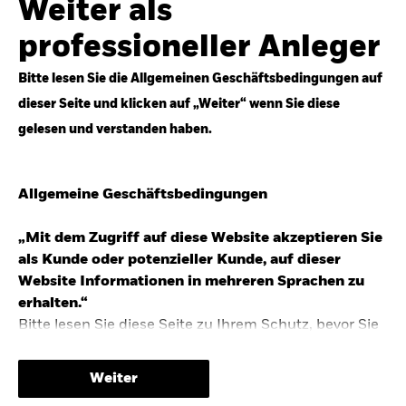
Weiter als
Top-Anlageideen für robustere Portfolios.
professioneller Anleger
Anlageperspektiven 2026 entdecken
Bitte lesen Sie die Allgemeinen Geschäftsbedingungen auf
dieser Seite und klicken auf „Weiter“ wenn Sie diese
gelesen und verstanden haben.
STUDIE 2025
Allgemeine Geschäftsbedingungen
People & Money Studie – mehr
Investmenttrends in Deutschland
„Mit dem Zugriff auf diese Website akzeptieren Sie
als Kunde oder potenzieller Kunde, auf dieser
Bericht entdecken
Website Informationen in mehreren Sprachen zu
erhalten.“
Bitte lesen Sie diese Seite zu Ihrem Schutz, bevor Sie
fortfahren, da sie bestimmte gesetzliche
TRENDS & IDEEN
Beschränkungen für die Verbreitung dieser
Weiter
Informationen enthält sowie Informationen darüber,
Entdecken Sie unsere makroökonomischen