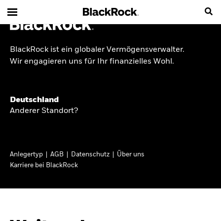
BlackRock ist ein globaler Vermögensverwalter.
INSIDE THE MARKET
Wir engagieren uns für Ihr finanzielles Wohl.
Anlageperspektiven
Deutschland
2026
Anderer Standort?
Angesichts geopolitischer und politischer
Unsicherheit konzentrieren wir uns im Frühjahr
Anlegertyp
AGB
Datenschutz
Über uns
2026 auf langfristige Wachstumschancen und
Karriere bei BlackRock
volatilitätsbedingte Marktverwerfungen. Wegen
der weniger zuverlässigen Duration suchen wir
auch anderswo nach Diversifizierung und
regelmäßigen Erträgen. Entdecken Sie unsere