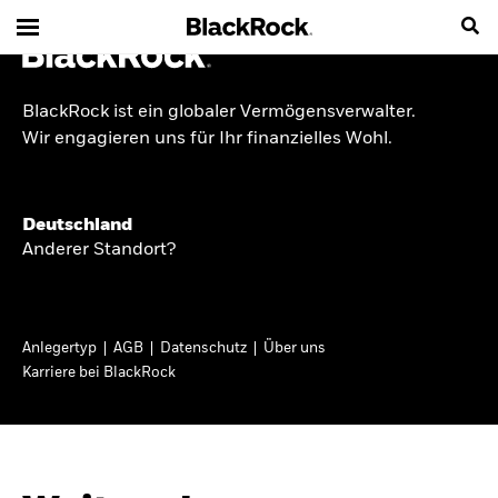
BlackRock ist ein globaler Vermögensverwalter.
INSIDE THE MARKET
Wir engagieren uns für Ihr finanzielles Wohl.
Anlageperspektiven
Deutschland
2026
Anderer Standort?
Angesichts geopolitischer und politischer
Unsicherheit konzentrieren wir uns im Frühjahr
Anlegertyp
AGB
Datenschutz
Über uns
2026 auf langfristige Wachstumschancen und
Karriere bei BlackRock
volatilitätsbedingte Marktverwerfungen. Wegen
der weniger zuverlässigen Duration suchen wir
auch anderswo nach Diversifizierung und
regelmäßigen Erträgen. Entdecken Sie unsere