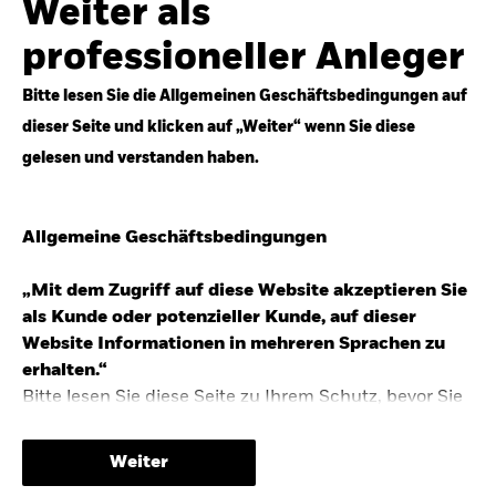
Weiter als
Top-Anlageideen für robustere Portfolios.
professioneller Anleger
Anlageperspektiven 2026 entdecken
Bitte lesen Sie die Allgemeinen Geschäftsbedingungen auf
dieser Seite und klicken auf „Weiter“ wenn Sie diese
gelesen und verstanden haben.
STUDIE 2025
Allgemeine Geschäftsbedingungen
People & Money Studie – mehr
Investmenttrends in Deutschland
„Mit dem Zugriff auf diese Website akzeptieren Sie
als Kunde oder potenzieller Kunde, auf dieser
Bericht entdecken
Website Informationen in mehreren Sprachen zu
erhalten.“
Bitte lesen Sie diese Seite zu Ihrem Schutz, bevor Sie
fortfahren, da sie bestimmte gesetzliche
TRENDS & IDEEN
Beschränkungen für die Verbreitung dieser
Weiter
Informationen enthält sowie Informationen darüber,
Entdecken Sie unsere makroökonomischen