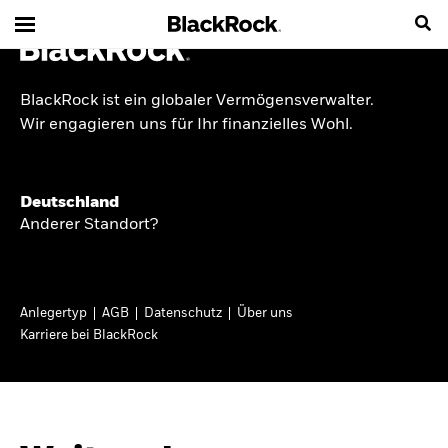
BlackRock ist ein globaler Vermögensverwalter.
INSIDE THE MARKET
Wir engagieren uns für Ihr finanzielles Wohl.
Anlageperspektiven
Deutschland
2026
Anderer Standort?
Angesichts geopolitischer und politischer
Unsicherheit konzentrieren wir uns im Frühjahr
Anlegertyp
AGB
Datenschutz
Über uns
2026 auf langfristige Wachstumschancen und
Karriere bei BlackRock
volatilitätsbedingte Marktverwerfungen. Wegen
der weniger zuverlässigen Duration suchen wir
auch anderswo nach Diversifizierung und
regelmäßigen Erträgen. Entdecken Sie unsere