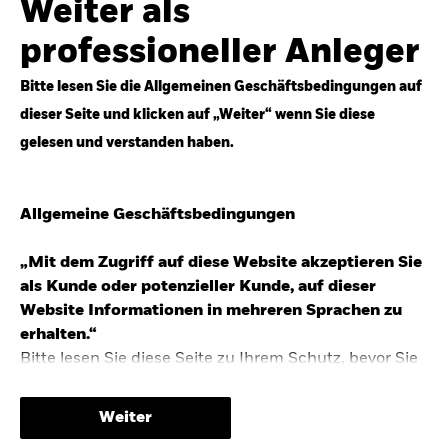
Weiter als
Top-Anlageideen für robustere Portfolios.
professioneller Anleger
Anlageperspektiven 2026 entdecken
Bitte lesen Sie die Allgemeinen Geschäftsbedingungen auf
dieser Seite und klicken auf „Weiter“ wenn Sie diese
gelesen und verstanden haben.
STUDIE 2025
Allgemeine Geschäftsbedingungen
People & Money Studie – mehr
Investmenttrends in Deutschland
„Mit dem Zugriff auf diese Website akzeptieren Sie
als Kunde oder potenzieller Kunde, auf dieser
Bericht entdecken
Website Informationen in mehreren Sprachen zu
erhalten.“
Bitte lesen Sie diese Seite zu Ihrem Schutz, bevor Sie
fortfahren, da sie bestimmte gesetzliche
TRENDS & IDEEN
Beschränkungen für die Verbreitung dieser
Weiter
Informationen enthält sowie Informationen darüber,
Entdecken Sie unsere makroökonomischen