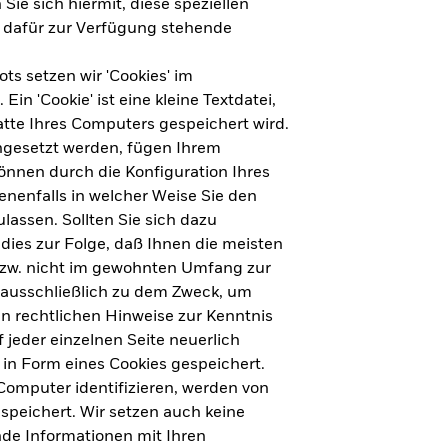
Sie sich hiermit, diese speziellen
e dafür zur Verfügung stehende
s setzen wir 'Cookies' im
n 'Cookie' ist eine kleine Textdatei,
tte Ihres Computers gespeichert wird.
ingesetzt werden, fügen Ihrem
nnen durch die Konfiguration Ihres
nenfalls in welcher Weise Sie den
lassen. Sollten Sie sich dazu
dies zur Folge, daß Ihnen die meisten
ht für Deutschland herunterladen
bzw. nicht im gewohnten Umfang zur
 ausschließlich zu dem Zweck, um
en rechtlichen Hinweise zur Kenntnis
ht für Europa herunterladen
jeder einzelnen Seite neuerlich
 in Form eines Cookies gespeichert.
omputer identifizieren, werden von
peichert. Wir setzen auch keine
nde Informationen mit Ihren