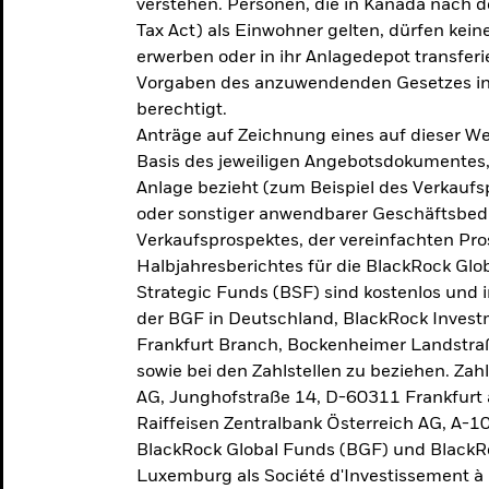
verstehen. Personen, die in Kanada nac
Tax Act) als Einwohner gelten, dürfen kei
erwerben oder in ihr Anlagedepot transferi
Vorgaben des anzuwendenden Gesetzes in
berechtigt.
Anträge auf Zeichnung eines auf dieser 
Basis des jeweiligen Angebotsdokumentes, 
Anlage bezieht (zum Beispiel des Verkaufs
oder sonstiger anwendbarer Geschäftsbedi
Verkaufsprospektes, der vereinfachten Pro
Halbjahresberichtes für die BlackRock Gl
Strategic Funds (BSF) sind kostenlos und i
der BGF in Deutschland, BlackRock Inves
Frankfurt Branch, Bockenheimer Landstra
sowie bei den Zahlstellen zu beziehen. Zah
AG, Junghofstraße 14, D-60311 Frankfurt 
Raiffeisen Zentralbank Österreich AG, A-1
BlackRock Global Funds (BGF) und BlackRo
Luxemburg als Société d'Investissement à C