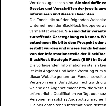
Vertrieb zugelassen sind.
Sie sind dafür v
te
Gesetze und Vorschriften der jeweils a
verlässigen
informieren und diese zu beachten.
Die Fonds, die auf den folgenden Webseit
iversifizierung
Unternehmen der BlackRock Gruppe verwal
 unsere Top-
vermarktet werden.
Sie sind dafür verantw
zutreffende Gesetzgebung zu kennen. W
entnehmen Sie bitte dem Prospekt oder 
erstellt wurden und unsere Fonds behand
von der Informationsstelle der BlackRoc
BlackRock Strategic Funds (BSF) in Deut
Die vorliegenden Informationen stellen ke
ist kein Angebot und keine Werbung zum V
dieser Website genannten Fonds , soweit 
Vertrieb in einer Jurisdiktion rechtswidrig w
welche das Angebot macht bzw. die Werbung
erforderliche Qualifikation verfügt oder so
TRENDS & IDEEN
Personen ein solches Angebot zu machen 
Entdecken Sie unsere
Die hier enthaltenen Informationen richten