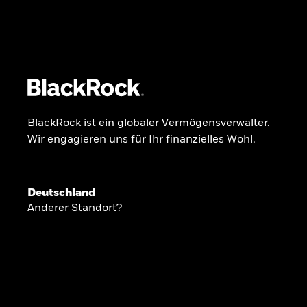
BlackRock
iShares
Aladdin
Unser Unternehmen
Über uns
Fonds
Anla
BlackRock ist ein globaler Vermögensverwalter.
Wir engagieren uns für Ihr finanzielles Wohl.
INSIDE THE MARKET
Anlageperspekti
Deutschland
Anderer Standort?
2026
Angesichts geopolitischer und politischer
konzentrieren wir uns im Frühjahr 2026 auf