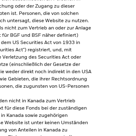
steht es um Ihre Altersvorsorge?
lichung oder der Zugang zu dieser
oten ist. Personen, die von solchen
ich untersagt, diese Website zu nutzen.
s nicht zum Vertrieb an oder zur Anlage
Zu den Ergebnissen
 für BGF und BSF näher definiert)
 dem US Securities Act von 1933 in
ities Act") registriert, und, mit
Verletzung des Securities Act oder
ze (einschließlich der Gesetze der
sie weder direkt noch indirekt in den USA
owie Gebieten, die ihrer Rechtsordnung
rsonen, die zugunsten von US-Personen
en nicht in Kanada zum Vertrieb
t für diese Fonds bei der zuständigen
 in Kanada sowie zugehörigen
ese Website ist unter keinen Umständen
ung von Anteilen in Kanada zu