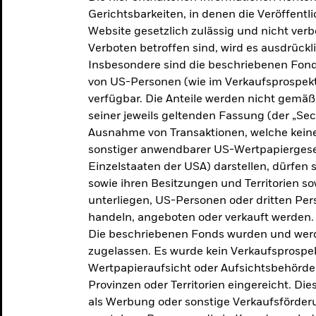
makroökonomischen
Gerichtsbarkeiten, in denen die Veröffent
Website gesetzlich zulässig und nicht verb
Einschätzungen und Anlageideen.
Verboten betroffen sind, wird es ausdrückl
Insbesondere sind die beschriebenen Fond
Aktuelle Einschätzungen
von US-Personen (wie im Verkaufsprospekt
verfügbar. Die Anteile werden nicht gemäß
seiner jeweils geltenden Fassung (der „Secur
Ausnahme von Transaktionen, welche keine 
sonstiger anwendbarer US-Wertpapiergeset
Einzelstaaten der USA) darstellen, dürfen 
sowie ihren Besitzungen und Territorien s
unterliegen, US-Personen oder dritten Pe
handeln, angeboten oder verkauft werden.
Die beschriebenen Fonds wurden und werd
zugelassen. Es wurde kein Verkaufsprospek
Wertpapieraufsicht oder Aufsichtsbehörde
Provinzen oder Territorien eingereicht. Di
als Werbung oder sonstige Verkaufsförder