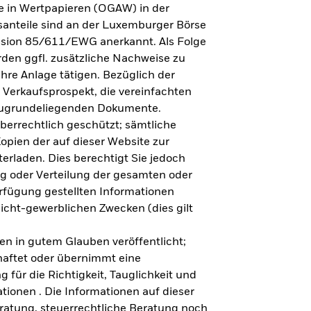
e in Wertpapieren (OGAW) in der
anteile sind an der Luxemburger Börse
ission 85/611/EWG anerkannt. Als Folge
en ggfl. zusätzliche Nachweise zu
Ihre Anlage tätigen. Bezüglich der
 Verkaufsprospekt, die vereinfachten
 zugrundeliegenden Dokumente.
eberrechtlich geschützt; sämtliche
opien der auf dieser Website zur
erladen. Dies berechtigt Sie jedoch
ung oder Verteilung der gesamten oder
erfügung gestellten Informationen
nicht-gewerblichen Zwecken (dies gilt
en in gutem Glauben veröffentlicht;
haftet oder übernimmt eine
 für die Richtigkeit, Tauglichkeit und
ationen . Die Informationen auf dieser
eratung, steuerrechtliche Beratung noch