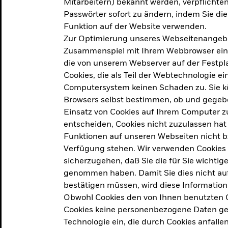
Mitarbeitern) bekannt werden, verpflichten 
ation
Passwörter sofort zu ändern, indem Sie di
Funktion auf der Website verwenden.
Zur Optimierung unseres Webseitenangebot
ern in
Zusammenspiel mit Ihrem Webbrowser ein. Ei
die von unserem Webserver auf der Festpla
Cookies, die als Teil der Webtechnologie e
Computersystem keinen Schaden zu. Sie kö
Browsers selbst bestimmen, ob und gegebe
Einsatz von Cookies auf Ihrem Computer zu
entscheiden, Cookies nicht zuzulassen hat 
geprodukt, das am
Den Beric
Funktionen auf unseren Webseiten nicht 
2025 verfolgt das
Verfügung stehen. Wir verwenden Cookies
tige demografische und
sicherzugehen, daß Sie die für Sie wichtig
Den Beric
te Vorschläge, um das
genommen haben. Damit Sie dies nicht auf 
ken.
bestätigen müssen, wird diese Information
Obwohl Cookies den von Ihnen benutzten C
Cookies keine personenbezogene Daten ges
Technologie ein, die durch Cookies anfalle