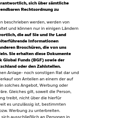
erantwortlich, sich über sämtliche
nwendbaren Rechtsordnung zu
en beschrieben werden, werden von
tet und können nur in einigen Ländern
ortlich, die auf Sie und Ihr Land
eiterführende Informationen
anderen Broschüren, die von uns
eln. Sie erhalten diese Dokumente
k Global Funds (BGF) sowie der
schland oder den Zahlstellen.
inen Anlage- noch sonstigen Rat dar und
erkauf von Anteilen an einem der auf
ein solches Angebot, Werbung oder
äre. Gleiches gilt, soweit die Person,
 treibt, nicht über die hierfür
weit es unzulässig ist, bestimmten
UMFRAGE ZUR ALTERSVORSORGE 2025
bzw. Werbung zu unterbreiten.
Realitätscheck Altersvorsorge. Wie
 sich ausschließlich an Personen in