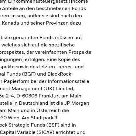
h dem Einkommenssteuergesetz (Income
ne Anteile an den beschriebenen Fonds
eren lassen, außer sie sind nach den
 Kanada und seiner Provinzen dazu
Website genannten Fonds müssen auf
welches sich auf die spezifische
prospektes, der vereinfachten Prospekte
ngungen) erfolgen. Eine Kopie des
spekte sowie des letzten Jahres- und
obal Funds (BGF) und BlackRock
n Papierform bei der Informationsstelle
tment Management (UK) Limited,
ße 2-4, D-60306 Frankfurt am Main
lstelle in Deutschland ist die JP Morgan
am Main und in Österreich die
030 Wien, Am Stadtpark 9.
ck Strategic Funds (BSF) sind in
apital Variable (SICAV) errichtet und