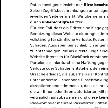
Rat in sonstiger Hinsicht dar.
Bitte beacht
Seiten Zugriffsbeschränkungen unterliege
jeweiligen Seite vermerkt. Wir übernehmen 
durch
unberechtigte
Nutzer.
Für den Fall, dass ein Dritter eine Klage 
Benutzung dieser Website einbringt, stimm
vollständig für sämtliche Verluste, Koste
Schäden, Ausgaben (einschließlich ange
zu entschädigen, die als direkte Folge ei
Website Ihrerseits für BlackRock entstehen
Parteien soll hierdurch eine Haftung gegen
Verluste oder Schaden entstehen, den eine
Ursache erleidet, die außerhalb der Kontroll
unter anderem – aber ohne Einschränkung 
akzeptieren und stimmen zu, dass es Ihre V
die wir Ihnen oder Ihren autorisierten Mit
y: Die
vertraulich aufzubewahren und diese keines
Passwort oder mehrere Passwörter Dritten 