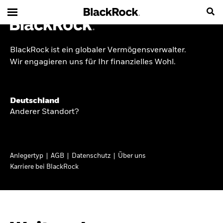
BlackRock ist ein globaler Vermögensverwalter.
INSIDE THE MARKET
Wir engagieren uns für Ihr finanzielles Wohl.
Anlageperspektiven
Deutschland
2026
Anderer Standort?
Angesichts geopolitischer und politischer
Unsicherheit konzentrieren wir uns im Frühjahr
Anlegertyp
AGB
Datenschutz
Über uns
2026 auf langfristige Wachstumschancen und
Karriere bei BlackRock
volatilitätsbedingte Marktverwerfungen. Wegen
der weniger zuverlässigen Duration suchen wir
auch anderswo nach Diversifizierung und
regelmäßigen Erträgen. Entdecken Sie unsere