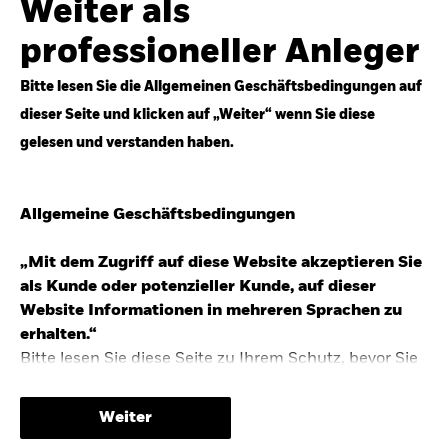
Weiter als
Top-Anlageideen für robustere Portfolios.
professioneller Anleger
Anlageperspektiven 2026 entdecken
Bitte lesen Sie die Allgemeinen Geschäftsbedingungen auf
dieser Seite und klicken auf „Weiter“ wenn Sie diese
gelesen und verstanden haben.
STUDIE 2025
Allgemeine Geschäftsbedingungen
People & Money Studie – mehr
Investmenttrends in Deutschland
„Mit dem Zugriff auf diese Website akzeptieren Sie
als Kunde oder potenzieller Kunde, auf dieser
Bericht entdecken
Website Informationen in mehreren Sprachen zu
erhalten.“
Bitte lesen Sie diese Seite zu Ihrem Schutz, bevor Sie
fortfahren, da sie bestimmte gesetzliche
TRENDS & IDEEN
Beschränkungen für die Verbreitung dieser
Weiter
Informationen enthält sowie Informationen darüber,
Entdecken Sie unsere makroökonomischen