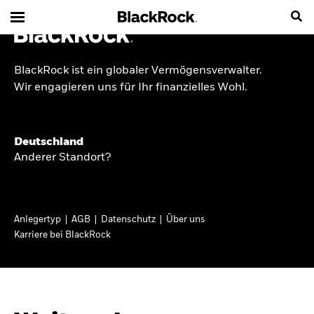
BlackRock ist ein globaler Vermögensverwalter.
INSIDE THE MARKET
Wir engagieren uns für Ihr finanzielles Wohl.
Anlageperspektiven
Deutschland
2026
Anderer Standort?
Angesichts geopolitischer und politischer
Unsicherheit konzentrieren wir uns im Frühjahr
Anlegertyp
AGB
Datenschutz
Über uns
2026 auf langfristige Wachstumschancen und
Karriere bei BlackRock
volatilitätsbedingte Marktverwerfungen. Wegen
der weniger zuverlässigen Duration suchen wir
auch anderswo nach Diversifizierung und
regelmäßigen Erträgen. Entdecken Sie unsere