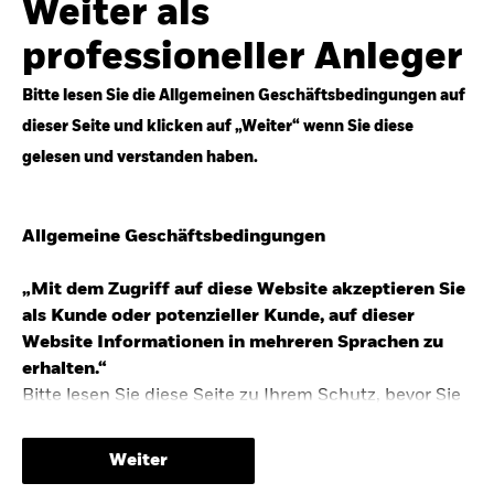
Weiter als
Top-Anlageideen für robustere Portfolios.
professioneller Anleger
Anlageperspektiven 2026 entdecken
Bitte lesen Sie die Allgemeinen Geschäftsbedingungen auf
dieser Seite und klicken auf „Weiter“ wenn Sie diese
gelesen und verstanden haben.
STUDIE 2025
Allgemeine Geschäftsbedingungen
People & Money Studie – mehr
Investmenttrends in Deutschland
„Mit dem Zugriff auf diese Website akzeptieren Sie
als Kunde oder potenzieller Kunde, auf dieser
Bericht entdecken
Website Informationen in mehreren Sprachen zu
erhalten.“
Bitte lesen Sie diese Seite zu Ihrem Schutz, bevor Sie
fortfahren, da sie bestimmte gesetzliche
TRENDS & IDEEN
Beschränkungen für die Verbreitung dieser
Weiter
Informationen enthält sowie Informationen darüber,
Entdecken Sie unsere makroökonomischen