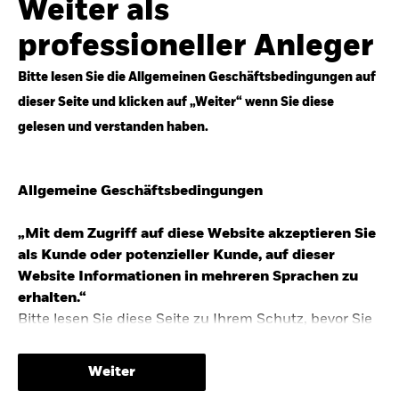
Weiter als
Top-Anlageideen für robustere Portfolios.
professioneller Anleger
Anlageperspektiven 2026 entdecken
Bitte lesen Sie die Allgemeinen Geschäftsbedingungen auf
dieser Seite und klicken auf „Weiter“ wenn Sie diese
gelesen und verstanden haben.
STUDIE 2025
Allgemeine Geschäftsbedingungen
People & Money Studie – mehr
Investmenttrends in Deutschland
„Mit dem Zugriff auf diese Website akzeptieren Sie
als Kunde oder potenzieller Kunde, auf dieser
Bericht entdecken
Website Informationen in mehreren Sprachen zu
erhalten.“
Bitte lesen Sie diese Seite zu Ihrem Schutz, bevor Sie
fortfahren, da sie bestimmte gesetzliche
TRENDS & IDEEN
Beschränkungen für die Verbreitung dieser
Weiter
Informationen enthält sowie Informationen darüber,
Entdecken Sie unsere makroökonomischen