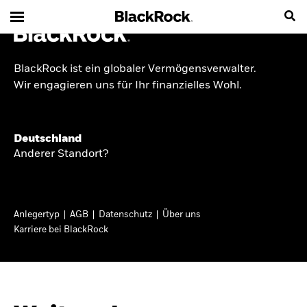
BlackRock ist ein globaler Vermögensverwalter.
INSIDE THE MARKET
Wir engagieren uns für Ihr finanzielles Wohl.
Anlageperspektiven
Deutschland
2026
Anderer Standort?
Angesichts geopolitischer und politischer
Unsicherheit konzentrieren wir uns im Frühjahr
Anlegertyp
AGB
Datenschutz
Über uns
2026 auf langfristige Wachstumschancen und
Karriere bei BlackRock
volatilitätsbedingte Marktverwerfungen. Wegen
der weniger zuverlässigen Duration suchen wir
auch anderswo nach Diversifizierung und
regelmäßigen Erträgen. Entdecken Sie unsere