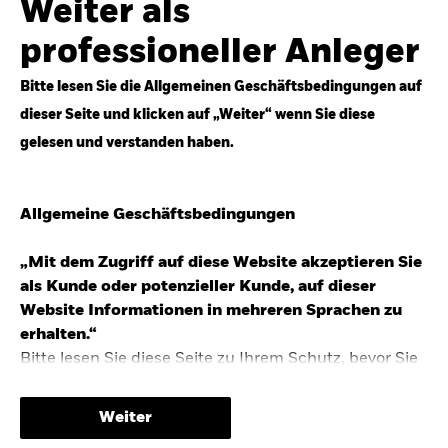
Weiter als
Top-Anlageideen für robustere Portfolios.
professioneller Anleger
Anlageperspektiven 2026 entdecken
Bitte lesen Sie die Allgemeinen Geschäftsbedingungen auf
dieser Seite und klicken auf „Weiter“ wenn Sie diese
gelesen und verstanden haben.
STUDIE 2025
Allgemeine Geschäftsbedingungen
People & Money Studie – mehr
Investmenttrends in Deutschland
„Mit dem Zugriff auf diese Website akzeptieren Sie
als Kunde oder potenzieller Kunde, auf dieser
Bericht entdecken
Website Informationen in mehreren Sprachen zu
erhalten.“
Bitte lesen Sie diese Seite zu Ihrem Schutz, bevor Sie
fortfahren, da sie bestimmte gesetzliche
TRENDS & IDEEN
Beschränkungen für die Verbreitung dieser
Weiter
Informationen enthält sowie Informationen darüber,
Entdecken Sie unsere makroökonomischen