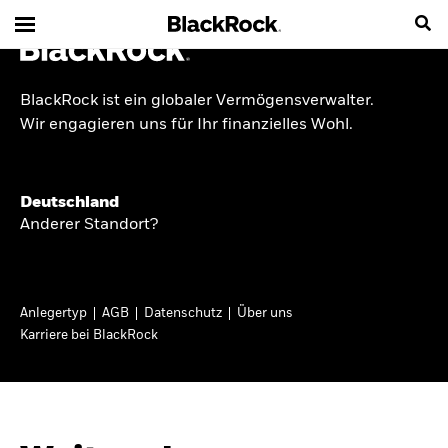
BlackRock ist ein globaler Vermögensverwalter.
INSIDE THE MARKET
Wir engagieren uns für Ihr finanzielles Wohl.
Anlageperspektiven
Deutschland
2026
Anderer Standort?
Angesichts geopolitischer und politischer
Unsicherheit konzentrieren wir uns im Frühjahr
Anlegertyp
AGB
Datenschutz
Über uns
2026 auf langfristige Wachstumschancen und
Karriere bei BlackRock
volatilitätsbedingte Marktverwerfungen. Wegen
der weniger zuverlässigen Duration suchen wir
auch anderswo nach Diversifizierung und
regelmäßigen Erträgen. Entdecken Sie unsere