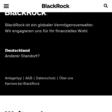
BlackRock ist ein globaler Vermögensverwalter.
INSIDE THE MARKET
Wir engagieren uns für Ihr finanzielles Wohl.
Anlageperspektiven
Deutschland
2026
Anderer Standort?
Angesichts geopolitischer und politischer
Unsicherheit konzentrieren wir uns im Frühjahr
Anlegertyp
AGB
Datenschutz
Über uns
2026 auf langfristige Wachstumschancen und
Karriere bei BlackRock
volatilitätsbedingte Marktverwerfungen. Wegen
der weniger zuverlässigen Duration suchen wir
auch anderswo nach Diversifizierung und
regelmäßigen Erträgen. Entdecken Sie unsere