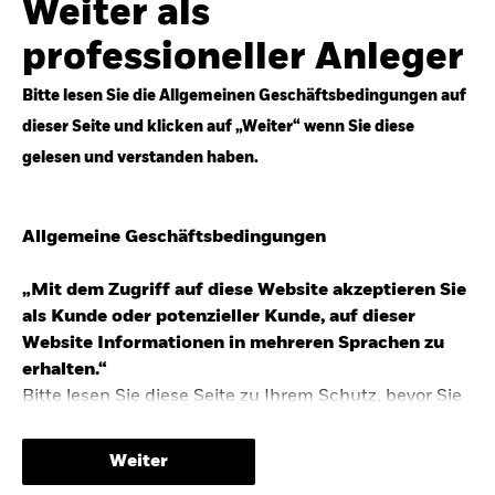
Weiter als
Top-Anlageideen für robustere Portfolios.
professioneller Anleger
Anlageperspektiven 2026 entdecken
Bitte lesen Sie die Allgemeinen Geschäftsbedingungen auf
dieser Seite und klicken auf „Weiter“ wenn Sie diese
gelesen und verstanden haben.
STUDIE 2025
Allgemeine Geschäftsbedingungen
People & Money Studie – mehr
Investmenttrends in Deutschland
„Mit dem Zugriff auf diese Website akzeptieren Sie
als Kunde oder potenzieller Kunde, auf dieser
Bericht entdecken
Website Informationen in mehreren Sprachen zu
erhalten.“
Bitte lesen Sie diese Seite zu Ihrem Schutz, bevor Sie
fortfahren, da sie bestimmte gesetzliche
TRENDS & IDEEN
Beschränkungen für die Verbreitung dieser
Weiter
Informationen enthält sowie Informationen darüber,
Entdecken Sie unsere makroökonomischen