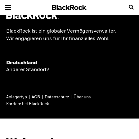
BlackRock ist ein globaler Vermögensverwalter.
INSIDE THE MARKET
Wir engagieren uns für Ihr finanzielles Wohl.
Anlageperspektiven
Deutschland
2026
Anderer Standort?
Angesichts geopolitischer und politischer
Unsicherheit konzentrieren wir uns im Frühjahr
Anlegertyp
AGB
Datenschutz
Über uns
2026 auf langfristige Wachstumschancen und
Karriere bei BlackRock
volatilitätsbedingte Marktverwerfungen. Wegen
der weniger zuverlässigen Duration suchen wir
auch anderswo nach Diversifizierung und
regelmäßigen Erträgen. Entdecken Sie unsere