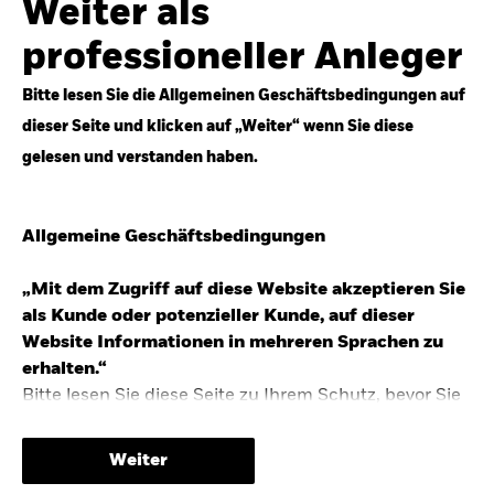
Weiter als
Top-Anlageideen für robustere Portfolios.
professioneller Anleger
Anlageperspektiven 2026 entdecken
Bitte lesen Sie die Allgemeinen Geschäftsbedingungen auf
dieser Seite und klicken auf „Weiter“ wenn Sie diese
gelesen und verstanden haben.
STUDIE 2025
Allgemeine Geschäftsbedingungen
People & Money Studie – mehr
Investmenttrends in Deutschland
„Mit dem Zugriff auf diese Website akzeptieren Sie
als Kunde oder potenzieller Kunde, auf dieser
Bericht entdecken
Website Informationen in mehreren Sprachen zu
erhalten.“
Bitte lesen Sie diese Seite zu Ihrem Schutz, bevor Sie
fortfahren, da sie bestimmte gesetzliche
TRENDS & IDEEN
Beschränkungen für die Verbreitung dieser
Weiter
Informationen enthält sowie Informationen darüber,
Entdecken Sie unsere makroökonomischen