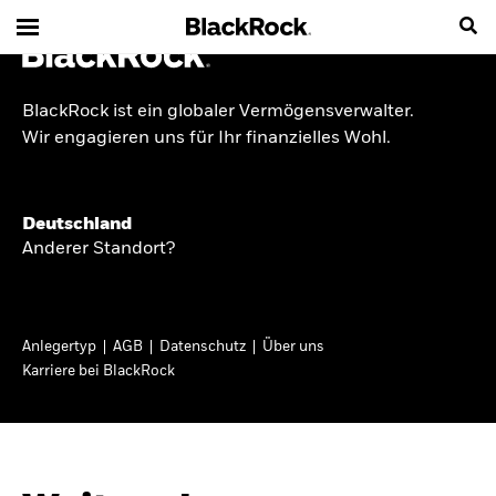
BlackRock ist ein globaler Vermögensverwalter.
INSIDE THE MARKET
Wir engagieren uns für Ihr finanzielles Wohl.
Anlageperspektiven
Deutschland
2026
Anderer Standort?
Angesichts geopolitischer und politischer
Unsicherheit konzentrieren wir uns im Frühjahr
Anlegertyp
AGB
Datenschutz
Über uns
2026 auf langfristige Wachstumschancen und
Karriere bei BlackRock
volatilitätsbedingte Marktverwerfungen. Wegen
der weniger zuverlässigen Duration suchen wir
auch anderswo nach Diversifizierung und
regelmäßigen Erträgen. Entdecken Sie unsere