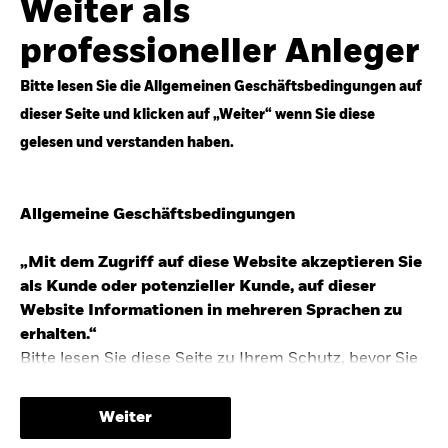
Weiter als
Top-Anlageideen für robustere Portfolios.
professioneller Anleger
Anlageperspektiven 2026 entdecken
Bitte lesen Sie die Allgemeinen Geschäftsbedingungen auf
dieser Seite und klicken auf „Weiter“ wenn Sie diese
gelesen und verstanden haben.
STUDIE 2025
Allgemeine Geschäftsbedingungen
People & Money Studie – mehr
Investmenttrends in Deutschland
„Mit dem Zugriff auf diese Website akzeptieren Sie
als Kunde oder potenzieller Kunde, auf dieser
Bericht entdecken
Website Informationen in mehreren Sprachen zu
erhalten.“
Bitte lesen Sie diese Seite zu Ihrem Schutz, bevor Sie
fortfahren, da sie bestimmte gesetzliche
TRENDS & IDEEN
Beschränkungen für die Verbreitung dieser
Weiter
Informationen enthält sowie Informationen darüber,
Entdecken Sie unsere makroökonomischen