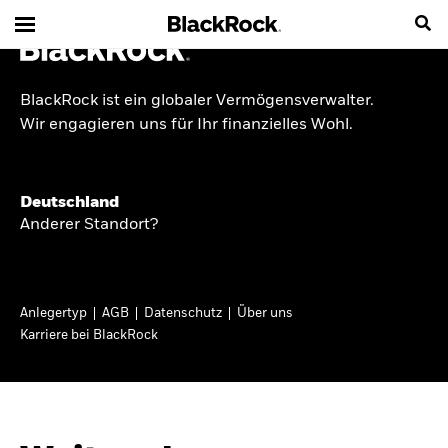
BlackRock ist ein globaler Vermögensverwalter.
INSIDE THE MARKET
Wir engagieren uns für Ihr finanzielles Wohl.
Anlageperspektiven
Deutschland
2026
Anderer Standort?
Angesichts geopolitischer und politischer
Unsicherheit konzentrieren wir uns im Frühjahr
Anlegertyp
AGB
Datenschutz
Über uns
2026 auf langfristige Wachstumschancen und
Karriere bei BlackRock
volatilitätsbedingte Marktverwerfungen. Wegen
der weniger zuverlässigen Duration suchen wir
auch anderswo nach Diversifizierung und
regelmäßigen Erträgen. Entdecken Sie unsere