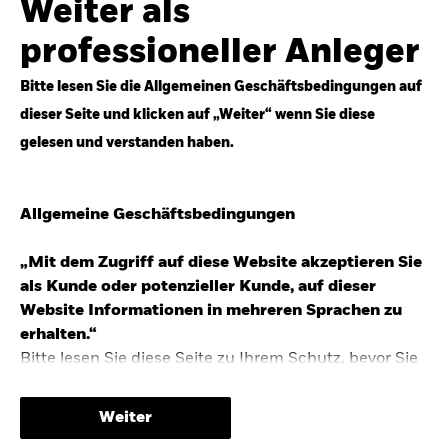
Weiter als
Top-Anlageideen für robustere Portfolios.
professioneller Anleger
Anlageperspektiven 2026 entdecken
Bitte lesen Sie die Allgemeinen Geschäftsbedingungen auf
dieser Seite und klicken auf „Weiter“ wenn Sie diese
gelesen und verstanden haben.
STUDIE 2025
Allgemeine Geschäftsbedingungen
People & Money Studie – mehr
Investmenttrends in Deutschland
„Mit dem Zugriff auf diese Website akzeptieren Sie
als Kunde oder potenzieller Kunde, auf dieser
Bericht entdecken
Website Informationen in mehreren Sprachen zu
erhalten.“
Bitte lesen Sie diese Seite zu Ihrem Schutz, bevor Sie
fortfahren, da sie bestimmte gesetzliche
TRENDS & IDEEN
Beschränkungen für die Verbreitung dieser
Weiter
Informationen enthält sowie Informationen darüber,
Entdecken Sie unsere makroökonomischen