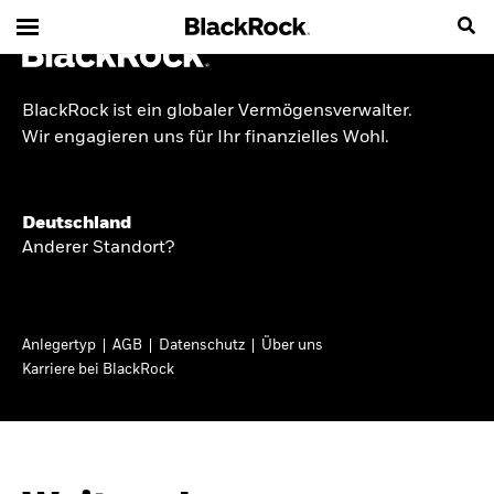
BlackRock ist ein globaler Vermögensverwalter.
INSIDE THE MARKET
Wir engagieren uns für Ihr finanzielles Wohl.
Anlageperspektiven
Deutschland
2026
Anderer Standort?
Angesichts geopolitischer und politischer
Unsicherheit konzentrieren wir uns im Frühjahr
Anlegertyp
AGB
Datenschutz
Über uns
2026 auf langfristige Wachstumschancen und
Karriere bei BlackRock
volatilitätsbedingte Marktverwerfungen. Wegen
der weniger zuverlässigen Duration suchen wir
auch anderswo nach Diversifizierung und
regelmäßigen Erträgen. Entdecken Sie unsere