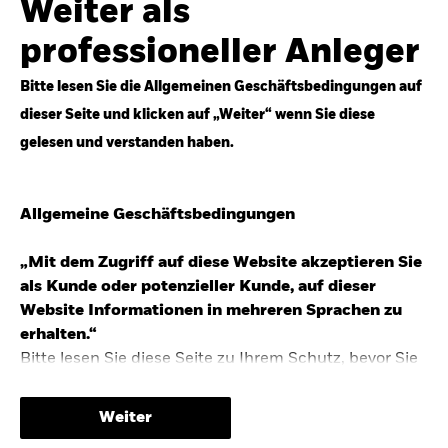
Weiter als
Top-Anlageideen für robustere Portfolios.
professioneller Anleger
Anlageperspektiven 2026 entdecken
Bitte lesen Sie die Allgemeinen Geschäftsbedingungen auf
dieser Seite und klicken auf „Weiter“ wenn Sie diese
gelesen und verstanden haben.
STUDIE 2025
Allgemeine Geschäftsbedingungen
People & Money Studie – mehr
Investmenttrends in Deutschland
„Mit dem Zugriff auf diese Website akzeptieren Sie
als Kunde oder potenzieller Kunde, auf dieser
Bericht entdecken
Website Informationen in mehreren Sprachen zu
erhalten.“
Bitte lesen Sie diese Seite zu Ihrem Schutz, bevor Sie
fortfahren, da sie bestimmte gesetzliche
TRENDS & IDEEN
Beschränkungen für die Verbreitung dieser
Weiter
Informationen enthält sowie Informationen darüber,
Entdecken Sie unsere makroökonomischen