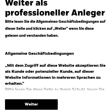
Weiter als
Top-Anlageideen für robustere Portfolios.
professioneller Anleger
Anlageperspektiven 2026 entdecken
Bitte lesen Sie die Allgemeinen Geschäftsbedingungen auf
dieser Seite und klicken auf „Weiter“ wenn Sie diese
gelesen und verstanden haben.
STUDIE 2025
Allgemeine Geschäftsbedingungen
People & Money Studie – mehr
Investmenttrends in Deutschland
„Mit dem Zugriff auf diese Website akzeptieren Sie
als Kunde oder potenzieller Kunde, auf dieser
Bericht entdecken
Website Informationen in mehreren Sprachen zu
erhalten.“
Bitte lesen Sie diese Seite zu Ihrem Schutz, bevor Sie
fortfahren, da sie bestimmte gesetzliche
TRENDS & IDEEN
Beschränkungen für die Verbreitung dieser
Weiter
Informationen enthält sowie Informationen darüber,
Entdecken Sie unsere makroökonomischen