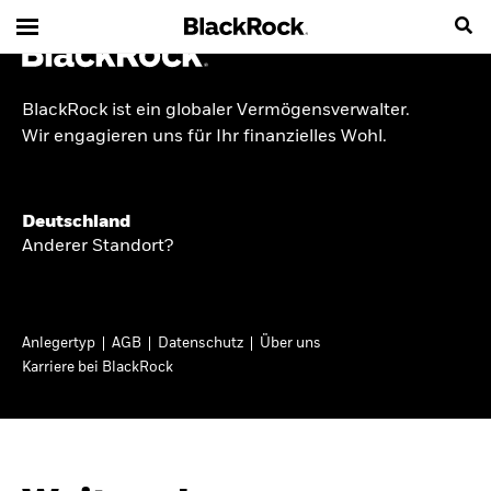
BlackRock ist ein globaler Vermögensverwalter.
INSIDE THE MARKET
Wir engagieren uns für Ihr finanzielles Wohl.
Anlageperspektiven
Deutschland
2026
Anderer Standort?
Angesichts geopolitischer und politischer
Unsicherheit konzentrieren wir uns im Frühjahr
Anlegertyp
AGB
Datenschutz
Über uns
2026 auf langfristige Wachstumschancen und
Karriere bei BlackRock
volatilitätsbedingte Marktverwerfungen. Wegen
der weniger zuverlässigen Duration suchen wir
auch anderswo nach Diversifizierung und
regelmäßigen Erträgen. Entdecken Sie unsere