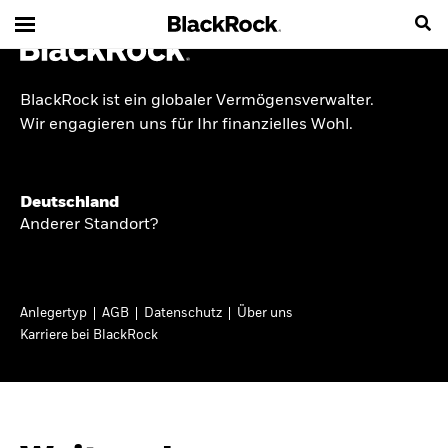
BlackRock ist ein globaler Vermögensverwalter.
INSIDE THE MARKET
Wir engagieren uns für Ihr finanzielles Wohl.
Anlageperspektiven
Deutschland
2026
Anderer Standort?
Angesichts geopolitischer und politischer
Unsicherheit konzentrieren wir uns im Frühjahr
Anlegertyp
AGB
Datenschutz
Über uns
2026 auf langfristige Wachstumschancen und
Karriere bei BlackRock
volatilitätsbedingte Marktverwerfungen. Wegen
der weniger zuverlässigen Duration suchen wir
auch anderswo nach Diversifizierung und
regelmäßigen Erträgen. Entdecken Sie unsere