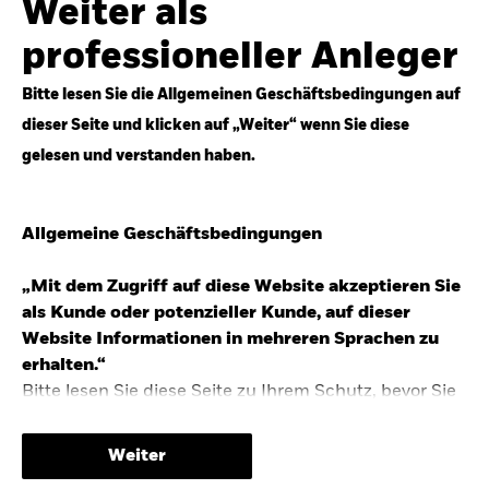
Weiter als
Top-Anlageideen für robustere Portfolios.
professioneller Anleger
Anlageperspektiven 2026 entdecken
Bitte lesen Sie die Allgemeinen Geschäftsbedingungen auf
dieser Seite und klicken auf „Weiter“ wenn Sie diese
gelesen und verstanden haben.
STUDIE 2025
Allgemeine Geschäftsbedingungen
People & Money Studie – mehr
Investmenttrends in Deutschland
„Mit dem Zugriff auf diese Website akzeptieren Sie
als Kunde oder potenzieller Kunde, auf dieser
Bericht entdecken
Website Informationen in mehreren Sprachen zu
erhalten.“
Bitte lesen Sie diese Seite zu Ihrem Schutz, bevor Sie
fortfahren, da sie bestimmte gesetzliche
TRENDS & IDEEN
Beschränkungen für die Verbreitung dieser
Weiter
Informationen enthält sowie Informationen darüber,
Entdecken Sie unsere makroökonomischen