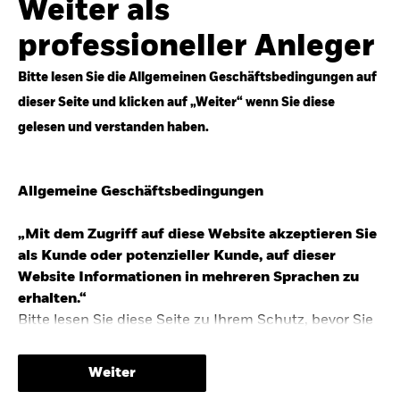
Weiter als
Top-Anlageideen für robustere Portfolios.
professioneller Anleger
Anlageperspektiven 2026 entdecken
Bitte lesen Sie die Allgemeinen Geschäftsbedingungen auf
dieser Seite und klicken auf „Weiter“ wenn Sie diese
gelesen und verstanden haben.
STUDIE 2025
Allgemeine Geschäftsbedingungen
People & Money Studie – mehr
Investmenttrends in Deutschland
„Mit dem Zugriff auf diese Website akzeptieren Sie
als Kunde oder potenzieller Kunde, auf dieser
Bericht entdecken
Website Informationen in mehreren Sprachen zu
erhalten.“
Bitte lesen Sie diese Seite zu Ihrem Schutz, bevor Sie
fortfahren, da sie bestimmte gesetzliche
TRENDS & IDEEN
Beschränkungen für die Verbreitung dieser
Weiter
Informationen enthält sowie Informationen darüber,
Entdecken Sie unsere makroökonomischen