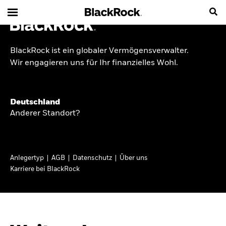
BlackRock ist ein globaler Vermögensverwalter.
INSIDE THE MARKET
Wir engagieren uns für Ihr finanzielles Wohl.
Anlageperspektiven
Deutschland
2026
Anderer Standort?
Angesichts geopolitischer und politischer
Unsicherheit konzentrieren wir uns im Frühjahr
Anlegertyp
AGB
Datenschutz
Über uns
2026 auf langfristige Wachstumschancen und
Karriere bei BlackRock
volatilitätsbedingte Marktverwerfungen. Wegen
der weniger zuverlässigen Duration suchen wir
auch anderswo nach Diversifizierung und
regelmäßigen Erträgen. Entdecken Sie unsere