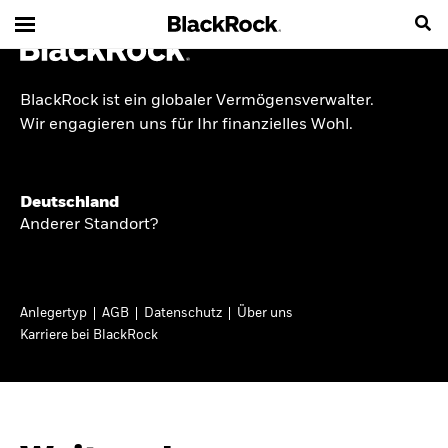
BlackRock ist ein globaler Vermögensverwalter.
INSIDE THE MARKET
Wir engagieren uns für Ihr finanzielles Wohl.
Anlageperspektiven
Deutschland
2026
Anderer Standort?
Angesichts geopolitischer und politischer
Unsicherheit konzentrieren wir uns im Frühjahr
Anlegertyp
AGB
Datenschutz
Über uns
2026 auf langfristige Wachstumschancen und
Karriere bei BlackRock
volatilitätsbedingte Marktverwerfungen. Wegen
der weniger zuverlässigen Duration suchen wir
auch anderswo nach Diversifizierung und
regelmäßigen Erträgen. Entdecken Sie unsere