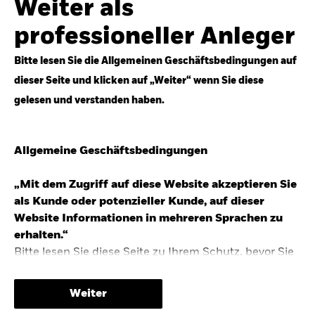
Weiter als
Top-Anlageideen für robustere Portfolios.
professioneller Anleger
Anlageperspektiven 2026 entdecken
Bitte lesen Sie die Allgemeinen Geschäftsbedingungen auf
dieser Seite und klicken auf „Weiter“ wenn Sie diese
gelesen und verstanden haben.
STUDIE 2025
Allgemeine Geschäftsbedingungen
People & Money Studie – mehr
Investmenttrends in Deutschland
„Mit dem Zugriff auf diese Website akzeptieren Sie
als Kunde oder potenzieller Kunde, auf dieser
Bericht entdecken
Website Informationen in mehreren Sprachen zu
erhalten.“
Bitte lesen Sie diese Seite zu Ihrem Schutz, bevor Sie
fortfahren, da sie bestimmte gesetzliche
TRENDS & IDEEN
Beschränkungen für die Verbreitung dieser
Weiter
Informationen enthält sowie Informationen darüber,
Entdecken Sie unsere makroökonomischen