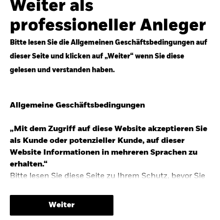
Weiter als
Top-Anlageideen für robustere Portfolios.
professioneller Anleger
Anlageperspektiven 2026 entdecken
Bitte lesen Sie die Allgemeinen Geschäftsbedingungen auf
dieser Seite und klicken auf „Weiter“ wenn Sie diese
gelesen und verstanden haben.
STUDIE 2025
Allgemeine Geschäftsbedingungen
People & Money Studie – mehr
Investmenttrends in Deutschland
„Mit dem Zugriff auf diese Website akzeptieren Sie
als Kunde oder potenzieller Kunde, auf dieser
Bericht entdecken
Website Informationen in mehreren Sprachen zu
erhalten.“
Bitte lesen Sie diese Seite zu Ihrem Schutz, bevor Sie
fortfahren, da sie bestimmte gesetzliche
TRENDS & IDEEN
Beschränkungen für die Verbreitung dieser
Weiter
Informationen enthält sowie Informationen darüber,
Entdecken Sie unsere makroökonomischen