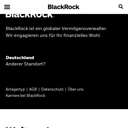
BlackRock ist ein globaler Vermögensverwalter.
INSIDE THE MARKET
Wir engagieren uns für Ihr finanzielles Wohl.
Anlageperspektiven
Deutschland
2026
Anderer Standort?
Angesichts geopolitischer und politischer
Unsicherheit konzentrieren wir uns im Frühjahr
Anlegertyp
AGB
Datenschutz
Über uns
2026 auf langfristige Wachstumschancen und
Karriere bei BlackRock
volatilitätsbedingte Marktverwerfungen. Wegen
der weniger zuverlässigen Duration suchen wir
auch anderswo nach Diversifizierung und
regelmäßigen Erträgen. Entdecken Sie unsere