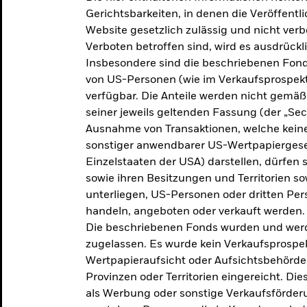
makroökonomischen
Gerichtsbarkeiten, in denen die Veröffent
Website gesetzlich zulässig und nicht verb
Einschätzungen und Anlageideen.
Verboten betroffen sind, wird es ausdrückl
Insbesondere sind die beschriebenen Fond
Aktuelle Einschätzungen
von US-Personen (wie im Verkaufsprospekt
verfügbar. Die Anteile werden nicht gemäß
seiner jeweils geltenden Fassung (der „Secur
Ausnahme von Transaktionen, welche keine 
sonstiger anwendbarer US-Wertpapiergeset
Einzelstaaten der USA) darstellen, dürfen 
sowie ihren Besitzungen und Territorien s
unterliegen, US-Personen oder dritten Pe
handeln, angeboten oder verkauft werden.
Die beschriebenen Fonds wurden und werd
zugelassen. Es wurde kein Verkaufsprospek
Wertpapieraufsicht oder Aufsichtsbehörde
Provinzen oder Territorien eingereicht. Di
als Werbung oder sonstige Verkaufsförder