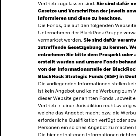
Vertrieb zugelassen sind.
Sie sind dafür v
te
Gesetze und Vorschriften der jeweils a
verlässigen
informieren und diese zu beachten.
Die Fonds, die auf den folgenden Webseit
iversifizierung
Unternehmen der BlackRock Gruppe verwal
 unsere Top-
vermarktet werden.
Sie sind dafür verantw
zutreffende Gesetzgebung zu kennen. W
entnehmen Sie bitte dem Prospekt oder 
erstellt wurden und unsere Fonds behand
von der Informationsstelle der BlackRoc
BlackRock Strategic Funds (BSF) in Deut
Die vorliegenden Informationen stellen ke
ist kein Angebot und keine Werbung zum V
dieser Website genannten Fonds , soweit 
Vertrieb in einer Jurisdiktion rechtswidrig w
welche das Angebot macht bzw. die Werbung
erforderliche Qualifikation verfügt oder so
TRENDS & IDEEN
Personen ein solches Angebot zu machen 
Entdecken Sie unsere
Die hier enthaltenen Informationen richten