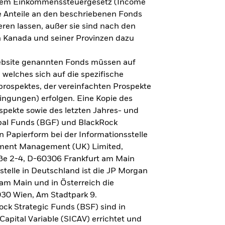
h dem Einkommenssteuergesetz (Income
ne Anteile an den beschriebenen Fonds
eren lassen, außer sie sind nach den
 Kanada und seiner Provinzen dazu
Website genannten Fonds müssen auf
welches sich auf die spezifische
prospektes, der vereinfachten Prospekte
ngungen) erfolgen. Eine Kopie des
spekte sowie des letzten Jahres- und
obal Funds (BGF) und BlackRock
n Papierform bei der Informationsstelle
tment Management (UK) Limited,
ße 2-4, D-60306 Frankfurt am Main
lstelle in Deutschland ist die JP Morgan
am Main und in Österreich die
030 Wien, Am Stadtpark 9.
ck Strategic Funds (BSF) sind in
apital Variable (SICAV) errichtet und