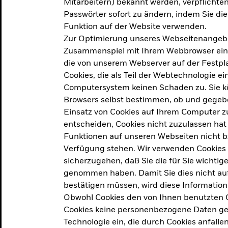
Mitarbeitern) bekannt werden, verpflichten 
ation
Passwörter sofort zu ändern, indem Sie di
Funktion auf der Website verwenden.
Zur Optimierung unseres Webseitenangebot
ern in
Zusammenspiel mit Ihrem Webbrowser ein. Ei
die von unserem Webserver auf der Festpla
Cookies, die als Teil der Webtechnologie e
Computersystem keinen Schaden zu. Sie kö
Browsers selbst bestimmen, ob und gegebe
Einsatz von Cookies auf Ihrem Computer zu
entscheiden, Cookies nicht zuzulassen hat 
geprodukt, das am
Den Beric
Funktionen auf unseren Webseiten nicht 
2025 verfolgt das
Verfügung stehen. Wir verwenden Cookies
tige demografische und
sicherzugehen, daß Sie die für Sie wichtig
Den Beric
te Vorschläge, um das
genommen haben. Damit Sie dies nicht auf 
ken.
bestätigen müssen, wird diese Information
Obwohl Cookies den von Ihnen benutzten C
Cookies keine personenbezogene Daten ges
Technologie ein, die durch Cookies anfalle