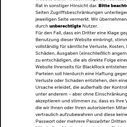
Rat in sonstiger Hinsicht dar.
Bitte beacht
Seiten Zugriffsbeschränkungen unterliege
jeweiligen Seite vermerkt. Wir übernehmen 
durch
unberechtigte
Nutzer.
Für den Fall, dass ein Dritter eine Klage 
Benutzung dieser Website einbringt, stimm
vollständig für sämtliche Verluste, Koste
Schäden, Ausgaben (einschließlich ange
zu entschädigen, die als direkte Folge ei
Website Ihrerseits für BlackRock entstehen
Parteien soll hierdurch eine Haftung gegen
Verluste oder Schaden entstehen, den eine
Ursache erleidet, die außerhalb der Kontroll
unter anderem – aber ohne Einschränkung 
akzeptieren und stimmen zu, dass es Ihre V
die wir Ihnen oder Ihren autorisierten Mit
y: Die
vertraulich aufzubewahren und diese keines
Passwort oder mehrere Passwörter Dritten 