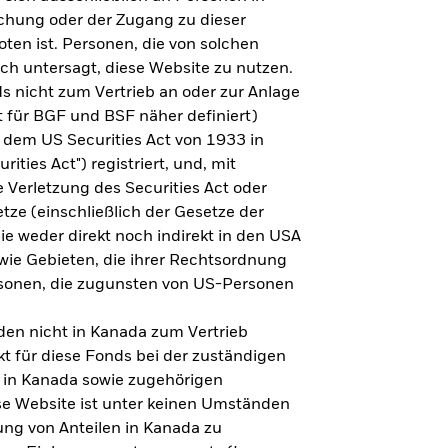
steht es um Ihre Altersvorsorge?
lichung oder der Zugang zu dieser
oten ist. Personen, die von solchen
ich untersagt, diese Website zu nutzen.
s nicht zum Vertrieb an oder zur Anlage
Zu den Ergebnissen
 für BGF und BSF näher definiert)
 dem US Securities Act von 1933 in
ities Act") registriert, und, mit
Verletzung des Securities Act oder
ze (einschließlich der Gesetze der
sie weder direkt noch indirekt in den USA
owie Gebieten, die ihrer Rechtsordnung
rsonen, die zugunsten von US-Personen
en nicht in Kanada zum Vertrieb
t für diese Fonds bei der zuständigen
 in Kanada sowie zugehörigen
ese Website ist unter keinen Umständen
ung von Anteilen in Kanada zu