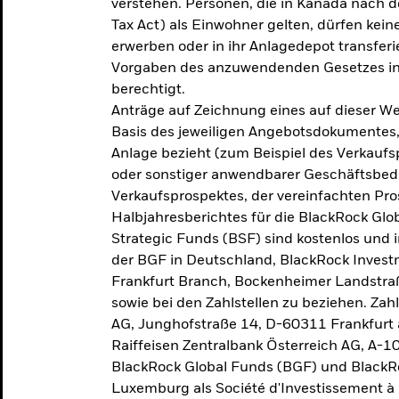
verstehen. Personen, die in Kanada nac
Tax Act) als Einwohner gelten, dürfen kei
erwerben oder in ihr Anlagedepot transferi
Vorgaben des anzuwendenden Gesetzes in
berechtigt.
Anträge auf Zeichnung eines auf dieser 
Basis des jeweiligen Angebotsdokumentes, 
Anlage bezieht (zum Beispiel des Verkaufs
oder sonstiger anwendbarer Geschäftsbedi
Verkaufsprospektes, der vereinfachten Pro
Halbjahresberichtes für die BlackRock Gl
Strategic Funds (BSF) sind kostenlos und i
der BGF in Deutschland, BlackRock Inves
Frankfurt Branch, Bockenheimer Landstra
sowie bei den Zahlstellen zu beziehen. Zah
AG, Junghofstraße 14, D-60311 Frankfurt 
Raiffeisen Zentralbank Österreich AG, A-1
BlackRock Global Funds (BGF) und BlackRo
Luxemburg als Société d'Investissement à C