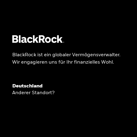
BlackRock
iShares
Aladdin
Unser Unternehmen
Über uns
Fonds
Anla
BlackRock ist ein globaler Vermögensverwalter.
Wir engagieren uns für Ihr finanzielles Wohl.
INSIDE THE MARKET
Anlageperspekti
Deutschland
Anderer Standort?
2026
Angesichts geopolitischer und politischer
konzentrieren wir uns im Frühjahr 2026 auf