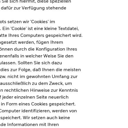
Sie sich hiermit, diese speziellen
e dafür zur Verfügung stehende
s setzen wir 'Cookies' im
n 'Cookie' ist eine kleine Textdatei,
tte Ihres Computers gespeichert wird.
ingesetzt werden, fügen Ihrem
nnen durch die Konfiguration Ihres
nenfalls in welcher Weise Sie den
lassen. Sollten Sie sich dazu
dies zur Folge, daß Ihnen die meisten
ht für Deutschland herunterladen
bzw. nicht im gewohnten Umfang zur
 ausschließlich zu dem Zweck, um
en rechtlichen Hinweise zur Kenntnis
ht für Europa herunterladen
jeder einzelnen Seite neuerlich
 in Form eines Cookies gespeichert.
omputer identifizieren, werden von
peichert. Wir setzen auch keine
nde Informationen mit Ihren