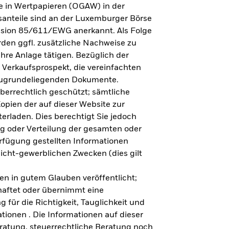
e in Wertpapieren (OGAW) in der
anteile sind an der Luxemburger Börse
ission 85/611/EWG anerkannt. Als Folge
en ggfl. zusätzliche Nachweise zu
Ihre Anlage tätigen. Bezüglich der
 Verkaufsprospekt, die vereinfachten
 zugrundeliegenden Dokumente.
eberrechtlich geschützt; sämtliche
opien der auf dieser Website zur
erladen. Dies berechtigt Sie jedoch
ung oder Verteilung der gesamten oder
erfügung gestellten Informationen
nicht-gewerblichen Zwecken (dies gilt
en in gutem Glauben veröffentlicht;
haftet oder übernimmt eine
 für die Richtigkeit, Tauglichkeit und
ationen . Die Informationen auf dieser
eratung, steuerrechtliche Beratung noch