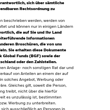
erantwortlich, sich über sämtliche
nwendbaren Rechtsordnung zu
en beschrieben werden, werden von
tet und können nur in einigen Ländern
ortlich, die auf Sie und Ihr Land
eiterführende Informationen
anderen Broschüren, die von uns
eln. Sie erhalten diese Dokumente
k Global Funds (BGF) sowie der
schland oder den Zahlstellen.
inen Anlage- noch sonstigen Rat dar und
erkauf von Anteilen an einem der auf
ein solches Angebot, Werbung oder
äre. Gleiches gilt, soweit die Person,
 treibt, nicht über die hierfür
weit es unzulässig ist, bestimmten
UMFRAGE ZUR ALTERSVORSORGE 2025
bzw. Werbung zu unterbreiten.
Realitätscheck Altersvorsorge. Wie
 sich ausschließlich an Personen in