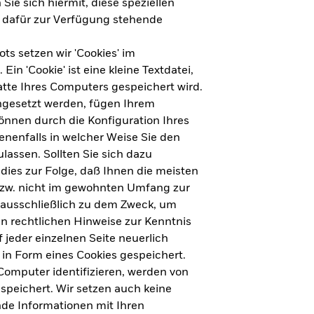
Sie sich hiermit, diese speziellen
e dafür zur Verfügung stehende
s setzen wir 'Cookies' im
n 'Cookie' ist eine kleine Textdatei,
tte Ihres Computers gespeichert wird.
ingesetzt werden, fügen Ihrem
nnen durch die Konfiguration Ihres
nenfalls in welcher Weise Sie den
lassen. Sollten Sie sich dazu
dies zur Folge, daß Ihnen die meisten
ht für Deutschland herunterladen
bzw. nicht im gewohnten Umfang zur
 ausschließlich zu dem Zweck, um
en rechtlichen Hinweise zur Kenntnis
ht für Europa herunterladen
jeder einzelnen Seite neuerlich
 in Form eines Cookies gespeichert.
omputer identifizieren, werden von
peichert. Wir setzen auch keine
nde Informationen mit Ihren