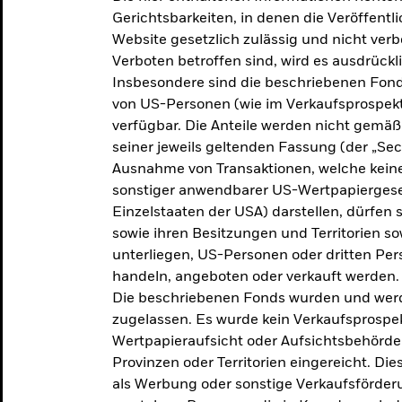
makroökonomischen
Gerichtsbarkeiten, in denen die Veröffent
Website gesetzlich zulässig und nicht verb
Einschätzungen und Anlageideen.
Verboten betroffen sind, wird es ausdrückl
Insbesondere sind die beschriebenen Fond
Aktuelle Einschätzungen
von US-Personen (wie im Verkaufsprospekt
verfügbar. Die Anteile werden nicht gemäß
seiner jeweils geltenden Fassung (der „Secur
Ausnahme von Transaktionen, welche keine 
sonstiger anwendbarer US-Wertpapiergeset
Einzelstaaten der USA) darstellen, dürfen 
sowie ihren Besitzungen und Territorien s
unterliegen, US-Personen oder dritten Pe
handeln, angeboten oder verkauft werden.
Die beschriebenen Fonds wurden und werd
zugelassen. Es wurde kein Verkaufsprospek
Wertpapieraufsicht oder Aufsichtsbehörde
Provinzen oder Territorien eingereicht. Di
als Werbung oder sonstige Verkaufsförder