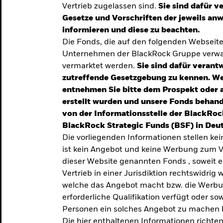
Vertrieb zugelassen sind.
Sie sind dafür v
te
Gesetze und Vorschriften der jeweils a
verlässigen
informieren und diese zu beachten.
Die Fonds, die auf den folgenden Webseit
iversifizierung
Unternehmen der BlackRock Gruppe verwal
 unsere Top-
vermarktet werden.
Sie sind dafür verantw
zutreffende Gesetzgebung zu kennen. W
entnehmen Sie bitte dem Prospekt oder 
erstellt wurden und unsere Fonds behand
von der Informationsstelle der BlackRoc
BlackRock Strategic Funds (BSF) in Deut
Die vorliegenden Informationen stellen ke
ist kein Angebot und keine Werbung zum V
dieser Website genannten Fonds , soweit 
Vertrieb in einer Jurisdiktion rechtswidrig w
welche das Angebot macht bzw. die Werbung
erforderliche Qualifikation verfügt oder so
TRENDS & IDEEN
Personen ein solches Angebot zu machen 
Entdecken Sie unsere
Die hier enthaltenen Informationen richten