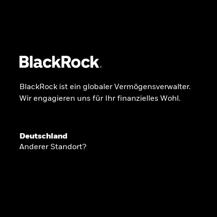
BlackRock
iShares
Aladdin
Unser Unternehmen
Über uns
Fonds
Anla
BlackRock ist ein globaler Vermögensverwalter.
Wir engagieren uns für Ihr finanzielles Wohl.
INSIDE THE MARKET
Anlageperspekti
Deutschland
Anderer Standort?
2026
Angesichts geopolitischer und politischer
konzentrieren wir uns im Frühjahr 2026 auf