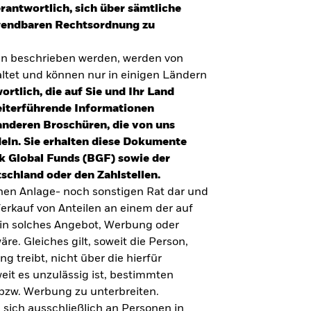
erantwortlich, sich über sämtliche
nwendbaren Rechtsordnung zu
en beschrieben werden, werden von
tet und können nur in einigen Ländern
ortlich, die auf Sie und Ihr Land
eiterführende Informationen
anderen Broschüren, die von uns
eln. Sie erhalten diese Dokumente
k Global Funds (BGF) sowie der
schland oder den Zahlstellen.
inen Anlage- noch sonstigen Rat dar und
erkauf von Anteilen an einem der auf
ein solches Angebot, Werbung oder
äre. Gleiches gilt, soweit die Person,
 treibt, nicht über die hierfür
weit es unzulässig ist, bestimmten
UMFRAGE ZUR ALTERSVORSORGE 2025
bzw. Werbung zu unterbreiten.
Realitätscheck Altersvorsorge. Wie
 sich ausschließlich an Personen in