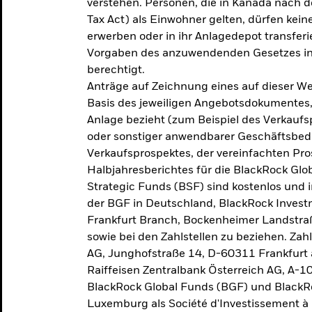
verstehen. Personen, die in Kanada nac
Tax Act) als Einwohner gelten, dürfen kei
erwerben oder in ihr Anlagedepot transferi
Vorgaben des anzuwendenden Gesetzes in
berechtigt.
Anträge auf Zeichnung eines auf dieser 
Basis des jeweiligen Angebotsdokumentes, 
Anlage bezieht (zum Beispiel des Verkaufs
oder sonstiger anwendbarer Geschäftsbedi
Verkaufsprospektes, der vereinfachten Pro
Halbjahresberichtes für die BlackRock Gl
Strategic Funds (BSF) sind kostenlos und i
der BGF in Deutschland, BlackRock Inves
Frankfurt Branch, Bockenheimer Landstra
sowie bei den Zahlstellen zu beziehen. Zah
AG, Junghofstraße 14, D-60311 Frankfurt 
Raiffeisen Zentralbank Österreich AG, A-1
BlackRock Global Funds (BGF) und BlackRo
Luxemburg als Société d'Investissement à C