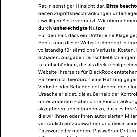
Rat in sonstiger Hinsicht dar.
Bitte beacht
Seiten Zugriffsbeschränkungen unterliege
jeweiligen Seite vermerkt. Wir übernehmen 
durch
unberechtigte
Nutzer.
Für den Fall, dass ein Dritter eine Klage 
Benutzung dieser Website einbringt, stimm
vollständig für sämtliche Verluste, Koste
Schäden, Ausgaben (einschließlich ange
zu entschädigen, die als direkte Folge ei
Website Ihrerseits für BlackRock entstehen
Parteien soll hierdurch eine Haftung gegen
Verluste oder Schaden entstehen, den eine
Ursache erleidet, die außerhalb der Kontroll
unter anderem – aber ohne Einschränkung 
akzeptieren und stimmen zu, dass es Ihre V
die wir Ihnen oder Ihren autorisierten Mit
y: Die
vertraulich aufzubewahren und diese keines
Passwort oder mehrere Passwörter Dritten 