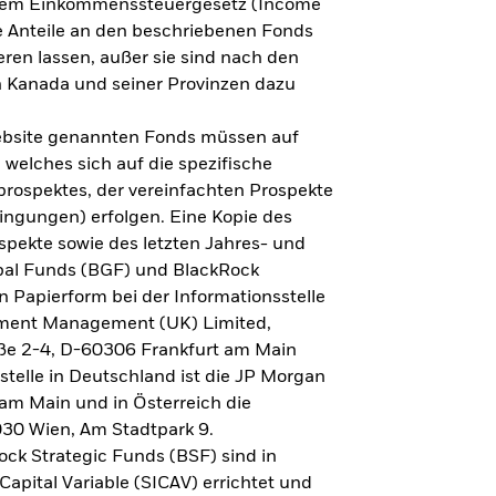
h dem Einkommenssteuergesetz (Income
ne Anteile an den beschriebenen Fonds
eren lassen, außer sie sind nach den
 Kanada und seiner Provinzen dazu
Website genannten Fonds müssen auf
welches sich auf die spezifische
prospektes, der vereinfachten Prospekte
ngungen) erfolgen. Eine Kopie des
spekte sowie des letzten Jahres- und
obal Funds (BGF) und BlackRock
n Papierform bei der Informationsstelle
tment Management (UK) Limited,
ße 2-4, D-60306 Frankfurt am Main
lstelle in Deutschland ist die JP Morgan
am Main und in Österreich die
030 Wien, Am Stadtpark 9.
ck Strategic Funds (BSF) sind in
apital Variable (SICAV) errichtet und