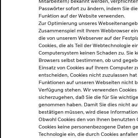
Mitarbeitern) bekannt werden, verpflichten 
ation
Passwörter sofort zu ändern, indem Sie di
Funktion auf der Website verwenden.
Zur Optimierung unseres Webseitenangebot
ern in
Zusammenspiel mit Ihrem Webbrowser ein. Ei
die von unserem Webserver auf der Festpla
Cookies, die als Teil der Webtechnologie e
Computersystem keinen Schaden zu. Sie kö
Browsers selbst bestimmen, ob und gegebe
Einsatz von Cookies auf Ihrem Computer zu
entscheiden, Cookies nicht zuzulassen hat 
geprodukt, das am
Den Beric
Funktionen auf unseren Webseiten nicht 
2025 verfolgt das
Verfügung stehen. Wir verwenden Cookies
tige demografische und
sicherzugehen, daß Sie die für Sie wichtig
Den Beric
te Vorschläge, um das
genommen haben. Damit Sie dies nicht auf 
ken.
bestätigen müssen, wird diese Information
Obwohl Cookies den von Ihnen benutzten C
Cookies keine personenbezogene Daten ges
Technologie ein, die durch Cookies anfalle