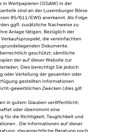
e in Wertpapieren (OGAW) in der
anteile sind an der Luxemburger Börse
ission 85/611/EWG anerkannt. Als Folge
en ggfl. zusätzliche Nachweise zu
Ihre Anlage tätigen. Bezüglich der
 Verkaufsprospekt, die vereinfachten
 zugrundeliegenden Dokumente.
eberrechtlich geschützt; sämtliche
opien der auf dieser Website zur
erladen. Dies berechtigt Sie jedoch
ung oder Verteilung der gesamten oder
erfügung gestellten Informationen
nicht-gewerblichen Zwecken (dies gilt
en in gutem Glauben veröffentlicht;
haftet oder übernimmt eine
 für die Richtigkeit, Tauglichkeit und
ationen . Die Informationen auf dieser
eratung, steuerrechtliche Beratung noch