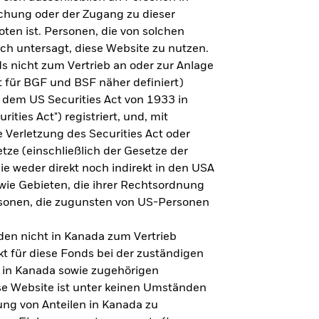
steht es um Ihre Altersvorsorge?
lichung oder der Zugang zu dieser
oten ist. Personen, die von solchen
ich untersagt, diese Website zu nutzen.
s nicht zum Vertrieb an oder zur Anlage
Zu den Ergebnissen
 für BGF und BSF näher definiert)
 dem US Securities Act von 1933 in
ities Act") registriert, und, mit
Verletzung des Securities Act oder
ze (einschließlich der Gesetze der
sie weder direkt noch indirekt in den USA
owie Gebieten, die ihrer Rechtsordnung
rsonen, die zugunsten von US-Personen
en nicht in Kanada zum Vertrieb
t für diese Fonds bei der zuständigen
 in Kanada sowie zugehörigen
ese Website ist unter keinen Umständen
ung von Anteilen in Kanada zu