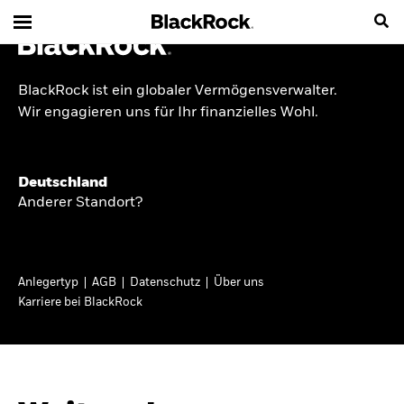
BlackRock ist ein globaler Vermögensverwalter.
INSIDE THE MARKET
Wir engagieren uns für Ihr finanzielles Wohl.
Anlageperspektiven
Deutschland
2026
Anderer Standort?
Angesichts geopolitischer und politischer
Unsicherheit konzentrieren wir uns im Frühjahr
Anlegertyp
AGB
Datenschutz
Über uns
2026 auf langfristige Wachstumschancen und
Karriere bei BlackRock
volatilitätsbedingte Marktverwerfungen. Wegen
der weniger zuverlässigen Duration suchen wir
auch anderswo nach Diversifizierung und
regelmäßigen Erträgen. Entdecken Sie unsere