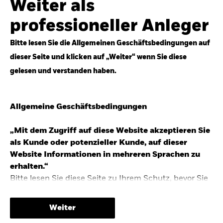
Weiter als
Top-Anlageideen für robustere Portfolios.
professioneller Anleger
Anlageperspektiven 2026 entdecken
Bitte lesen Sie die Allgemeinen Geschäftsbedingungen auf
dieser Seite und klicken auf „Weiter“ wenn Sie diese
gelesen und verstanden haben.
STUDIE 2025
Allgemeine Geschäftsbedingungen
People & Money Studie – mehr
Investmenttrends in Deutschland
„Mit dem Zugriff auf diese Website akzeptieren Sie
als Kunde oder potenzieller Kunde, auf dieser
Bericht entdecken
Website Informationen in mehreren Sprachen zu
erhalten.“
Bitte lesen Sie diese Seite zu Ihrem Schutz, bevor Sie
fortfahren, da sie bestimmte gesetzliche
TRENDS & IDEEN
Beschränkungen für die Verbreitung dieser
Weiter
Informationen enthält sowie Informationen darüber,
Entdecken Sie unsere makroökonomischen