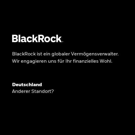
BlackRock
iShares
Aladdin
Unser Unternehmen
Über uns
Fonds
Anla
BlackRock ist ein globaler Vermögensverwalter.
Wir engagieren uns für Ihr finanzielles Wohl.
INSIDE THE MARKET
Anlageperspekti
Deutschland
Anderer Standort?
2026
Angesichts geopolitischer und politischer
konzentrieren wir uns im Frühjahr 2026 auf