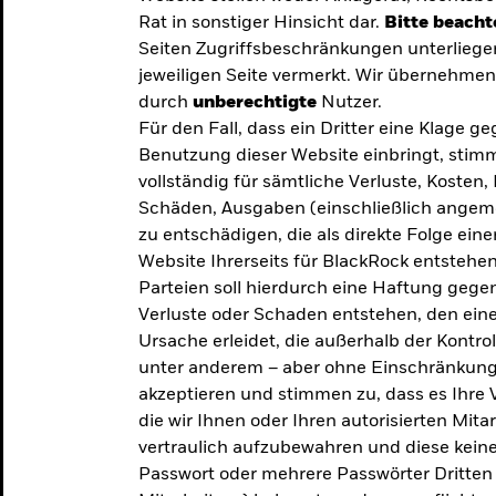
Rat in sonstiger Hinsicht dar.
Bitte beacht
Seiten Zugriffsbeschränkungen unterliege
jeweiligen Seite vermerkt. Wir übernehmen 
durch
unberechtigte
Nutzer.
Für den Fall, dass ein Dritter eine Klage 
Benutzung dieser Website einbringt, stimm
vollständig für sämtliche Verluste, Koste
Schäden, Ausgaben (einschließlich ange
zu entschädigen, die als direkte Folge ei
Website Ihrerseits für BlackRock entstehen
Parteien soll hierdurch eine Haftung gegen
Verluste oder Schaden entstehen, den eine
Ursache erleidet, die außerhalb der Kontroll
unter anderem – aber ohne Einschränkung 
akzeptieren und stimmen zu, dass es Ihre V
die wir Ihnen oder Ihren autorisierten Mit
y: Die
vertraulich aufzubewahren und diese keines
Passwort oder mehrere Passwörter Dritten 