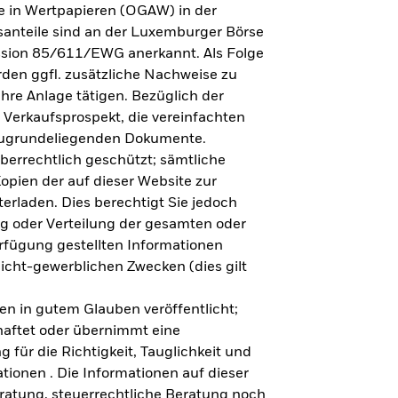
e in Wertpapieren (OGAW) in der
anteile sind an der Luxemburger Börse
ission 85/611/EWG anerkannt. Als Folge
en ggfl. zusätzliche Nachweise zu
Ihre Anlage tätigen. Bezüglich der
 Verkaufsprospekt, die vereinfachten
 zugrundeliegenden Dokumente.
eberrechtlich geschützt; sämtliche
opien der auf dieser Website zur
erladen. Dies berechtigt Sie jedoch
ung oder Verteilung der gesamten oder
erfügung gestellten Informationen
nicht-gewerblichen Zwecken (dies gilt
en in gutem Glauben veröffentlicht;
haftet oder übernimmt eine
 für die Richtigkeit, Tauglichkeit und
ationen . Die Informationen auf dieser
eratung, steuerrechtliche Beratung noch