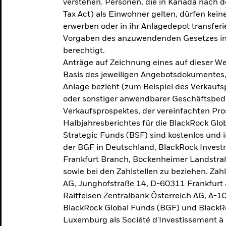
verstehen. Personen, die in Kanada nac
Tax Act) als Einwohner gelten, dürfen kei
erwerben oder in ihr Anlagedepot transferi
Vorgaben des anzuwendenden Gesetzes in
berechtigt.
Anträge auf Zeichnung eines auf dieser 
Basis des jeweiligen Angebotsdokumentes, 
Anlage bezieht (zum Beispiel des Verkaufs
oder sonstiger anwendbarer Geschäftsbedi
Verkaufsprospektes, der vereinfachten Pro
Halbjahresberichtes für die BlackRock Gl
Strategic Funds (BSF) sind kostenlos und i
der BGF in Deutschland, BlackRock Inves
Frankfurt Branch, Bockenheimer Landstra
sowie bei den Zahlstellen zu beziehen. Zah
AG, Junghofstraße 14, D-60311 Frankfurt 
Raiffeisen Zentralbank Österreich AG, A-1
BlackRock Global Funds (BGF) und BlackRo
Luxemburg als Société d'Investissement à C