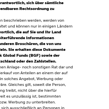
erantwortlich, sich über sämtliche
nwendbaren Rechtsordnung zu
en beschrieben werden, werden von
tet und können nur in einigen Ländern
ortlich, die auf Sie und Ihr Land
eiterführende Informationen
anderen Broschüren, die von uns
eln. Sie erhalten diese Dokumente
k Global Funds (BGF) sowie der
schland oder den Zahlstellen.
inen Anlage- noch sonstigen Rat dar und
erkauf von Anteilen an einem der auf
ein solches Angebot, Werbung oder
äre. Gleiches gilt, soweit die Person,
 treibt, nicht über die hierfür
weit es unzulässig ist, bestimmten
UMFRAGE ZUR ALTERSVORSORGE 2025
bzw. Werbung zu unterbreiten.
Realitätscheck Altersvorsorge. Wie
 sich ausschließlich an Personen in