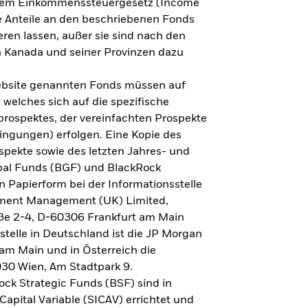
h dem Einkommenssteuergesetz (Income
ne Anteile an den beschriebenen Fonds
eren lassen, außer sie sind nach den
 Kanada und seiner Provinzen dazu
Website genannten Fonds müssen auf
welches sich auf die spezifische
prospektes, der vereinfachten Prospekte
ngungen) erfolgen. Eine Kopie des
spekte sowie des letzten Jahres- und
obal Funds (BGF) und BlackRock
n Papierform bei der Informationsstelle
tment Management (UK) Limited,
ße 2-4, D-60306 Frankfurt am Main
lstelle in Deutschland ist die JP Morgan
am Main und in Österreich die
030 Wien, Am Stadtpark 9.
ck Strategic Funds (BSF) sind in
apital Variable (SICAV) errichtet und