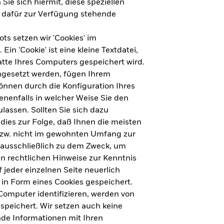
Sie sich hiermit, diese speziellen
e dafür zur Verfügung stehende
s setzen wir 'Cookies' im
n 'Cookie' ist eine kleine Textdatei,
tte Ihres Computers gespeichert wird.
ingesetzt werden, fügen Ihrem
nnen durch die Konfiguration Ihres
nenfalls in welcher Weise Sie den
lassen. Sollten Sie sich dazu
dies zur Folge, daß Ihnen die meisten
ht für Deutschland herunterladen
bzw. nicht im gewohnten Umfang zur
 ausschließlich zu dem Zweck, um
en rechtlichen Hinweise zur Kenntnis
ht für Europa herunterladen
jeder einzelnen Seite neuerlich
 in Form eines Cookies gespeichert.
omputer identifizieren, werden von
peichert. Wir setzen auch keine
nde Informationen mit Ihren