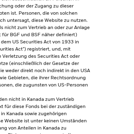
steht es um Ihre Altersvorsorge?
lichung oder der Zugang zu dieser
oten ist. Personen, die von solchen
ich untersagt, diese Website zu nutzen.
s nicht zum Vertrieb an oder zur Anlage
Zu den Ergebnissen
 für BGF und BSF näher definiert)
 dem US Securities Act von 1933 in
ities Act") registriert, und, mit
Verletzung des Securities Act oder
ze (einschließlich der Gesetze der
sie weder direkt noch indirekt in den USA
owie Gebieten, die ihrer Rechtsordnung
rsonen, die zugunsten von US-Personen
en nicht in Kanada zum Vertrieb
t für diese Fonds bei der zuständigen
 in Kanada sowie zugehörigen
ese Website ist unter keinen Umständen
ung von Anteilen in Kanada zu