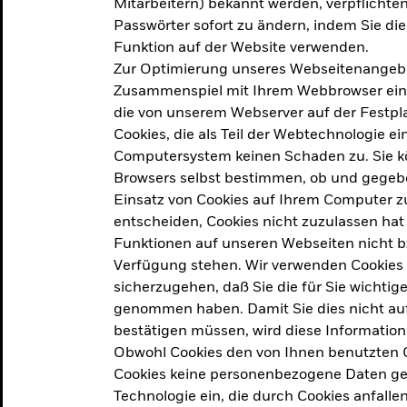
Mitarbeitern) bekannt werden, verpflichten 
ation
Passwörter sofort zu ändern, indem Sie di
Funktion auf der Website verwenden.
Zur Optimierung unseres Webseitenangebot
ern in
Zusammenspiel mit Ihrem Webbrowser ein. Ei
die von unserem Webserver auf der Festpla
Cookies, die als Teil der Webtechnologie e
Computersystem keinen Schaden zu. Sie kö
Browsers selbst bestimmen, ob und gegebe
Einsatz von Cookies auf Ihrem Computer zu
entscheiden, Cookies nicht zuzulassen hat 
geprodukt, das am
Den Beric
Funktionen auf unseren Webseiten nicht 
2025 verfolgt das
Verfügung stehen. Wir verwenden Cookies
tige demografische und
sicherzugehen, daß Sie die für Sie wichtig
Den Beric
te Vorschläge, um das
genommen haben. Damit Sie dies nicht auf 
ken.
bestätigen müssen, wird diese Information
Obwohl Cookies den von Ihnen benutzten C
Cookies keine personenbezogene Daten ges
Technologie ein, die durch Cookies anfalle