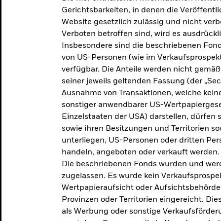
makroökonomischen
Gerichtsbarkeiten, in denen die Veröffent
Website gesetzlich zulässig und nicht verb
Einschätzungen und Anlageideen.
Verboten betroffen sind, wird es ausdrückl
Insbesondere sind die beschriebenen Fond
Aktuelle Einschätzungen
von US-Personen (wie im Verkaufsprospekt
verfügbar. Die Anteile werden nicht gemäß
seiner jeweils geltenden Fassung (der „Secur
Ausnahme von Transaktionen, welche keine 
sonstiger anwendbarer US-Wertpapiergeset
Einzelstaaten der USA) darstellen, dürfen 
sowie ihren Besitzungen und Territorien s
unterliegen, US-Personen oder dritten Pe
handeln, angeboten oder verkauft werden.
Die beschriebenen Fonds wurden und werd
zugelassen. Es wurde kein Verkaufsprospek
Wertpapieraufsicht oder Aufsichtsbehörde
Provinzen oder Territorien eingereicht. Di
als Werbung oder sonstige Verkaufsförder