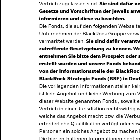
Vertrieb zugelassen sind.
Sie sind dafür v
te
Gesetze und Vorschriften der jeweils a
verlässigen
informieren und diese zu beachten.
Die Fonds, die auf den folgenden Webseit
iversifizierung
Unternehmen der BlackRock Gruppe verwal
 unsere Top-
vermarktet werden.
Sie sind dafür verantw
zutreffende Gesetzgebung zu kennen. W
entnehmen Sie bitte dem Prospekt oder 
erstellt wurden und unsere Fonds behand
von der Informationsstelle der BlackRoc
BlackRock Strategic Funds (BSF) in Deut
Die vorliegenden Informationen stellen ke
ist kein Angebot und keine Werbung zum V
dieser Website genannten Fonds , soweit 
Vertrieb in einer Jurisdiktion rechtswidrig w
welche das Angebot macht bzw. die Werbung
erforderliche Qualifikation verfügt oder so
TRENDS & IDEEN
Personen ein solches Angebot zu machen 
Entdecken Sie unsere
Die hier enthaltenen Informationen richten