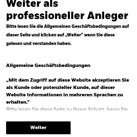
Weiter als
Top-Anlageideen für robustere Portfolios.
professioneller Anleger
Anlageperspektiven 2026 entdecken
Bitte lesen Sie die Allgemeinen Geschäftsbedingungen auf
dieser Seite und klicken auf „Weiter“ wenn Sie diese
gelesen und verstanden haben.
STUDIE 2025
Allgemeine Geschäftsbedingungen
People & Money Studie – mehr
Investmenttrends in Deutschland
„Mit dem Zugriff auf diese Website akzeptieren Sie
als Kunde oder potenzieller Kunde, auf dieser
Bericht entdecken
Website Informationen in mehreren Sprachen zu
erhalten.“
Bitte lesen Sie diese Seite zu Ihrem Schutz, bevor Sie
fortfahren, da sie bestimmte gesetzliche
TRENDS & IDEEN
Beschränkungen für die Verbreitung dieser
Weiter
Informationen enthält sowie Informationen darüber,
Entdecken Sie unsere makroökonomischen