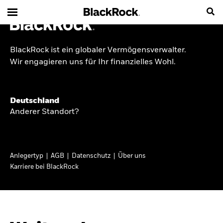
BlackRock ist ein globaler Vermögensverwalter.
INSIDE THE MARKET
Wir engagieren uns für Ihr finanzielles Wohl.
Anlageperspektiven
Deutschland
2026
Anderer Standort?
Angesichts geopolitischer und politischer
Unsicherheit konzentrieren wir uns im Frühjahr
Anlegertyp
AGB
Datenschutz
Über uns
2026 auf langfristige Wachstumschancen und
Karriere bei BlackRock
volatilitätsbedingte Marktverwerfungen. Wegen
der weniger zuverlässigen Duration suchen wir
auch anderswo nach Diversifizierung und
regelmäßigen Erträgen. Entdecken Sie unsere