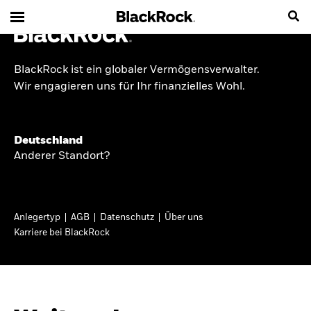
BlackRock ist ein globaler Vermögensverwalter.
INSIDE THE MARKET
Wir engagieren uns für Ihr finanzielles Wohl.
Anlageperspektiven
Deutschland
2026
Anderer Standort?
Angesichts geopolitischer und politischer
Unsicherheit konzentrieren wir uns im Frühjahr
Anlegertyp
AGB
Datenschutz
Über uns
2026 auf langfristige Wachstumschancen und
Karriere bei BlackRock
volatilitätsbedingte Marktverwerfungen. Wegen
der weniger zuverlässigen Duration suchen wir
auch anderswo nach Diversifizierung und
regelmäßigen Erträgen. Entdecken Sie unsere