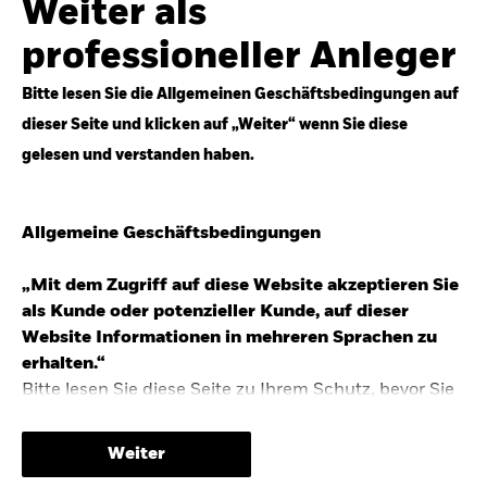
Weiter als
Top-Anlageideen für robustere Portfolios.
professioneller Anleger
Anlageperspektiven 2026 entdecken
Bitte lesen Sie die Allgemeinen Geschäftsbedingungen auf
dieser Seite und klicken auf „Weiter“ wenn Sie diese
gelesen und verstanden haben.
STUDIE 2025
Allgemeine Geschäftsbedingungen
People & Money Studie – mehr
Investmenttrends in Deutschland
„Mit dem Zugriff auf diese Website akzeptieren Sie
als Kunde oder potenzieller Kunde, auf dieser
Bericht entdecken
Website Informationen in mehreren Sprachen zu
erhalten.“
Bitte lesen Sie diese Seite zu Ihrem Schutz, bevor Sie
fortfahren, da sie bestimmte gesetzliche
TRENDS & IDEEN
Beschränkungen für die Verbreitung dieser
Weiter
Informationen enthält sowie Informationen darüber,
Entdecken Sie unsere makroökonomischen