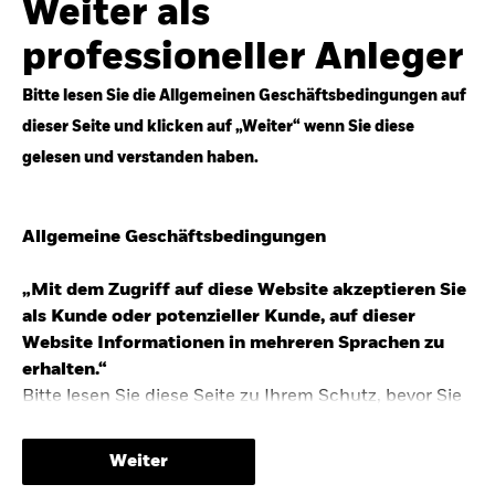
Weiter als
Top-Anlageideen für robustere Portfolios.
professioneller Anleger
Anlageperspektiven 2026 entdecken
Bitte lesen Sie die Allgemeinen Geschäftsbedingungen auf
dieser Seite und klicken auf „Weiter“ wenn Sie diese
gelesen und verstanden haben.
STUDIE 2025
Allgemeine Geschäftsbedingungen
People & Money Studie – mehr
Investmenttrends in Deutschland
„Mit dem Zugriff auf diese Website akzeptieren Sie
als Kunde oder potenzieller Kunde, auf dieser
Bericht entdecken
Website Informationen in mehreren Sprachen zu
erhalten.“
Bitte lesen Sie diese Seite zu Ihrem Schutz, bevor Sie
fortfahren, da sie bestimmte gesetzliche
TRENDS & IDEEN
Beschränkungen für die Verbreitung dieser
Weiter
Informationen enthält sowie Informationen darüber,
Entdecken Sie unsere makroökonomischen