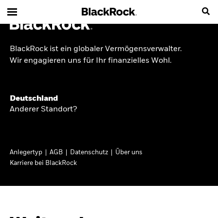
BlackRock ist ein globaler Vermögensverwalter.
INSIDE THE MARKET
Wir engagieren uns für Ihr finanzielles Wohl.
Anlageperspektiven
Deutschland
2026
Anderer Standort?
Angesichts geopolitischer und politischer
Unsicherheit konzentrieren wir uns im Frühjahr
Anlegertyp
AGB
Datenschutz
Über uns
2026 auf langfristige Wachstumschancen und
Karriere bei BlackRock
volatilitätsbedingte Marktverwerfungen. Wegen
der weniger zuverlässigen Duration suchen wir
auch anderswo nach Diversifizierung und
regelmäßigen Erträgen. Entdecken Sie unsere